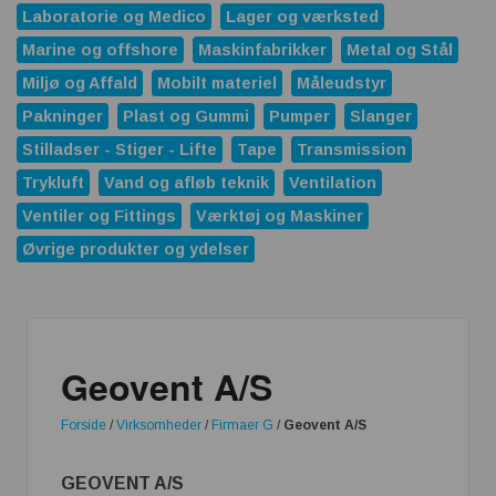
Laboratorie og Medico
Lager og værksted
Marine og offshore
Maskinfabrikker
Metal og Stål
Miljø og Affald
Mobilt materiel
Måleudstyr
Pakninger
Plast og Gummi
Pumper
Slanger
Stilladser - Stiger - Lifte
Tape
Transmission
Trykluft
Vand og afløb teknik
Ventilation
Ventiler og Fittings
Værktøj og Maskiner
Øvrige produkter og ydelser
Geovent A/S
Forside
/
Virksomheder
/
Firmaer G
/
Geovent A/S
GEOVENT A/S