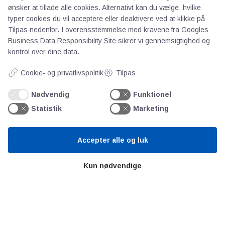
ønsker at tillade alle cookies. Alternativt kan du vælge, hvilke
typer cookies du vil acceptere eller deaktivere ved at klikke på
AOT
Tilpas nedenfor. I overensstemmelse med kravene fra
Googles
Business Data Responsibility Site
sikrer vi gennemsigtighed og
Om os
kontrol over dine data.
Priser
Cookie- og privatlivspolitik
Tilpas
Kontakt
Persondata
Nødvendig
Funktionel
Statistik
Marketing
Videncentre
Accepter alle og luk
Teknologisk Institut
Bitva
Kun nødvendige
Videncentre
Litteratur
Forkortelser
Ståbi