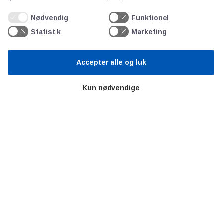
Nødvendig
Funktionel
SP Gibo A/S
Statistik
Marketing
Accepter alle og luk
Kun nødvendige
AOT
Om os
Priser
Kontakt
Persondata
Videncentre