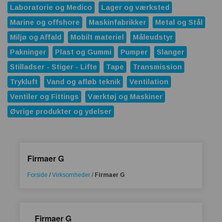
Laboratorie og Medico
Lager og værksted
Marine og offshore
Maskinfabrikker
Metal og Stål
Miljø og Affald
Mobilt materiel
Måleudstyr
Pakninger
Plast og Gummi
Pumper
Slanger
Stilladser - Stiger - Lifte
Tape
Transmission
Trykluft
Vand og afløb teknik
Ventilation
Ventiler og Fittings
Værktøj og Maskiner
Øvrige produkter og ydelser
Firmaer G
Forside
/
Virksomheder
/
Firmaer G
Firmaer G