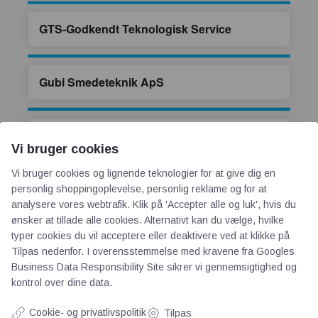
GTS-Godkendt Teknologisk Service
Gubi Smedeteknik ApS
GummiArtikler ApS
Vi bruger cookies
Vi bruger cookies og lignende teknologier for at give dig en
Gustav Østergaards Maskinfabrik A/S
personlig shoppingoplevelse, personlig reklame og for at
analysere vores webtrafik. Klik på 'Accepter alle og luk', hvis du
ønsker at tillade alle cookies. Alternativt kan du vælge, hvilke
typer cookies du vil acceptere eller deaktivere ved at klikke på
Gühring ApS
Tilpas nedenfor. I overensstemmelse med kravene fra
Googles
Business Data Responsibility Site
sikrer vi gennemsigtighed og
kontrol over dine data.
Gaardbye Supply ApS
Cookie- og privatlivspolitik
Tilpas