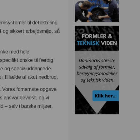
rmsystemer til detektering
t og sikkert arbejdsmiljø, så
hanke med hele
specifikt ønske til færdig
te og specialuddannede
 i tilfælde af akut nedbrud.
e. Vores fornemste opgave
es ansvar bevidst, og vi
id – selv i barske miljøer.