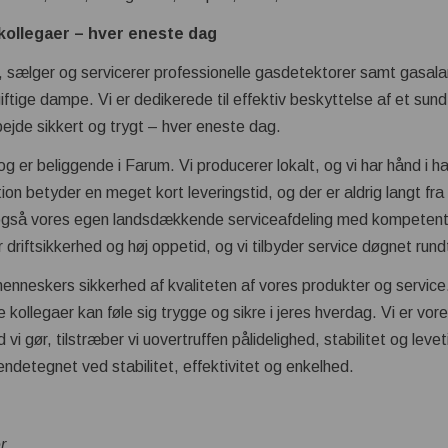
 kollegaer – hver eneste dag
, sælger og servicerer professionelle gasdetektorer samt gasala
giftige dampe. Vi er dedikerede til effektiv beskyttelse af et sund
bejde sikkert og trygt – hver eneste dag.
og er beliggende i Farum. Vi producerer lokalt, og vi har hånd i 
n betyder en meget kort leveringstid, og der er aldrig langt fra 
i også vores egen landsdækkende serviceafdeling med kompeten
 driftsikkerhed og høj oppetid, og vi tilbyder service døgnet rundt
enneskers sikkerhed af kvaliteten af vores produkter og servic
ne kollegaer kan føle sig trygge og sikre i jeres hverdag. Vi er vor
d vi gør, tilstræber vi uovertruffen pålidelighed, stabilitet og levet
endetegnet ved stabilitet, effektivitet og enkelhed.
r