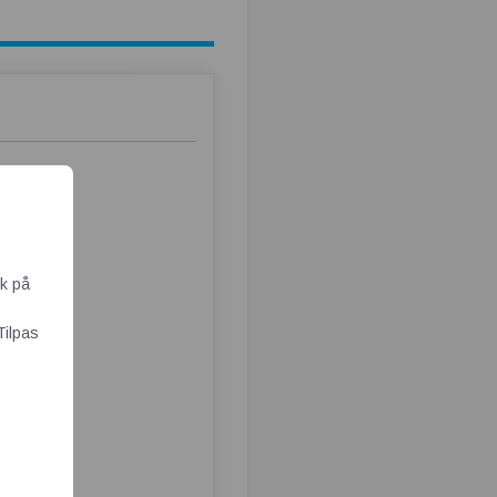
ik på
Tilpas