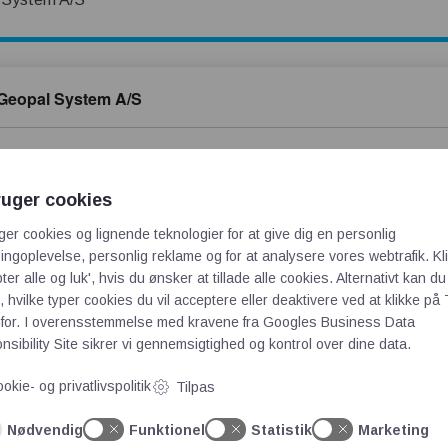
 Geopal System A/S
ystem A/S
ruger cookies
smøde den 19. juni i Skanderborg
ger cookies og lignende teknologier for at give dig en personlig
kte ind i udviklingsarbejdet
ngoplevelse, personlig reklame og for at analysere vores webtrafik. Kl
dviklingen af EX-løsninger
ter alle og luk', hvis du ønsker at tillade alle cookies. Alternativt kan du
kker gasdetektering
 hvilke typer cookies du vil acceptere eller deaktivere ved at klikke på 
rker i hverdagen
for. I overensstemmelse med kravene fra
Googles Business Data
ed kølemidler
sibility Site
sikrer vi gennemsigtighed og kontrol over dine data.
ser i 2026
okie- og privatlivspolitik
Tilpas
: Køb, leje, leasing og service
let til miljøer med særlige krav
Nødvendig
Funktionel
Statistik
Marketing