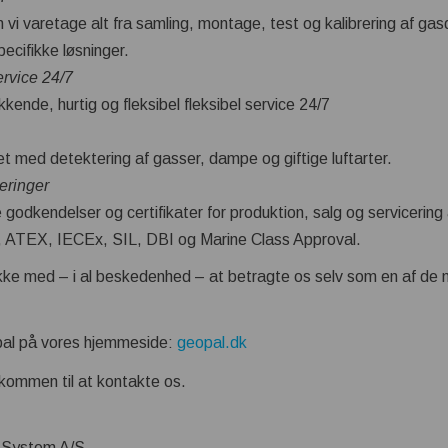
vi varetage alt fra samling, montage, test og kalibrering af gas
cifikke løsninger.
rvice 24/7
ende, hurtig og fleksibel fleksibel service 24/7
et med detektering af gasser, dampe og giftige luftarter.
eringer
e godkendelser og certifikater for produktion, salg og servicerin
 ATEX, IECEx, SIL, DBI og Marine Class Approval.
ikke med – i al beskedenhed – at betragte os selv som en af de
al på vores hjemmeside:
geopal.dk
lkommen til at kontakte os.
 System A/S