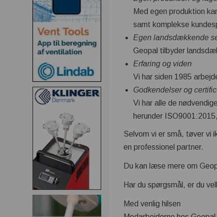
Med egen produktion kan 
samt komplekse kundespe
Egen landsdækkende se
Geopal tilbyder landsdækk
Erfaring og viden
Vi har siden 1985 arbejd
Godkendelser og certific
Vi har alle de nødvendig
herunder ISO9001:2015,
Selvom vi er små, tøver vi 
en professionel partner.
Du kan læse mere om Geop
Har du spørgsmål, er du ve
Med venlig hilsen
Medarbejderne hos Geopal