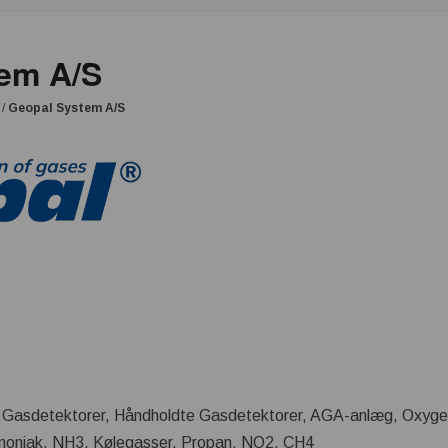
em A/S
/
Geopal System A/S
Gasdetektorer, Håndholdte Gasdetektorer, AGA-anlæg, Oxygen,
mmoniak, NH3, Kølegasser, Propan, NO2, CH4