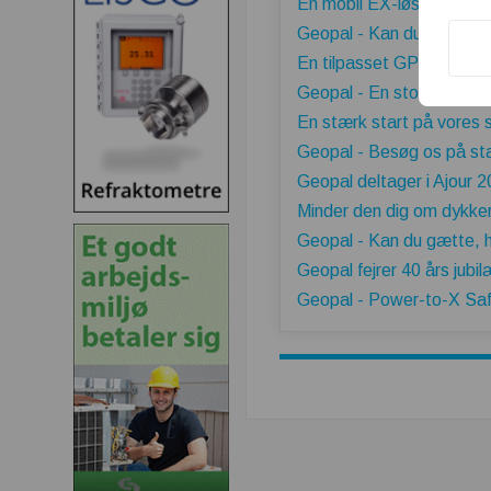
En mobil EX-løsning til Z
Geopal - Kan du huske 
En tilpasset GP-SA-2-løsn
Geopal - En stor tak til 
En stærk start på vores
Geopal - Besøg os på sta
Geopal deltager i Ajour 
Minder den dig om dykke
Geopal - Kan du gætte, 
Geopal fejrer 40 års jubi
Geopal - Power-to-X Saf