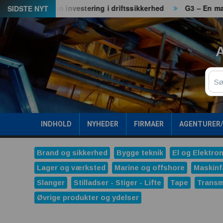
Spring
 det er en investering i driftssikkerhed
G3 – En maskine. Én
SIDSTE NYT
til
indhold
A
Sø
INDHOLD
NYHEDER
FIRMAER
AGENTURER
Brand og sikkerhed
Bygge teknik
El og Elektron
Lager og værksted
Marine og offshore
Maskinf
Slanger
Stilladser - Stiger - Lifte
Tape
Transm
Øvrige produkter og ydelser