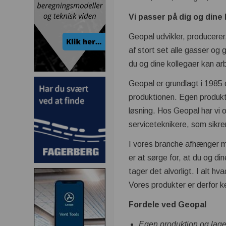
Vi passer på dig og dine
Geopal udvikler, producerer
af stort set alle gasser og 
du og dine kollegaer kan ar
Geopal er grundlagt i 1985 
produktionen. Egen produktio
løsning. Hos Geopal har v
serviceteknikere, som sikrer
I vores branche afhænger m
er at sørge for, at du og di
tager det alvorligt. I alt hva
Vores produkter er derfor k
Fordele ved Geopal
Egen produktion og lage