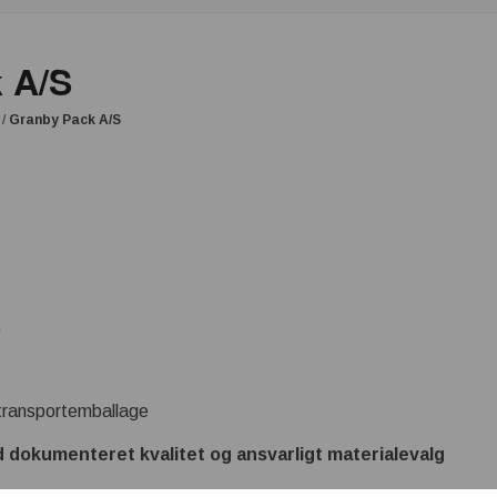
 A/S
/
Granby Pack A/S
k
transportemballage
d dokumenteret
kvalitet og ansvarligt materialevalg