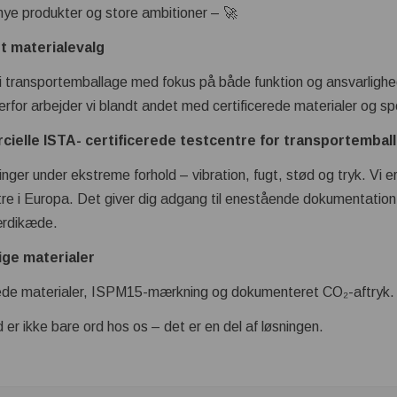
ye produkter og store ambitioner – 🚀
t materialevalg
 transportemballage med fokus på både funktion og ansvarlighed
erfor arbejder vi blandt andet med certificerede materialer og 
cielle ISTA- certificerede testcentre for transportembal
nger under ekstreme forhold – vibration, fugt, stød og tryk. Vi e
re i Europa. Det giver dig adgang til enestående dokumentation 
værdikæde.
ige materialer
rede materialer, ISPM15-mærkning og dokumenteret CO₂-aftryk.
er ikke bare ord hos os – det er en del af løsningen.