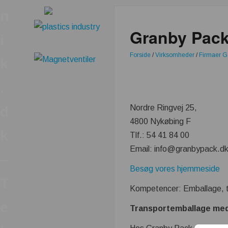
n
Granby Pack
i
Forside
/
Virksomheder
/
Firmaer G
k
.
Nordre Ringvej 25,
d
4800 Nykøbing F
k
Tlf.: 54 41 84 00
Email: info@granbypack.d
–
Besøg vores hjemmeside
T
Kompetencer: Emballage, 
e
Transportemballage me