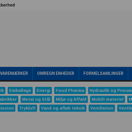
ikkerhed
 Britain
jen frem går gennem værdikæden
ealtid
Transformere er rygraden i fremtidens energiinfrastr
gsværd
ipakke en konkurrencefordel
Rensning af SPILDEVAND
 mening?
/VAREMÆRKER
OMREGN ENHEDER
FORMELSAMLINGER
onale trykreduktionsventiler
ng
ik
Emballage
Energi
Food Pharma
Hydraulik og Pneum
ndustrien
Ved du, hvornår produktet ændrer sig?
abrikker
Metal og Stål
Miljø og Affald
Mobilt materiel
M
ission
Trykluft
Vand og afløb teknik
Ventilation
Ventil