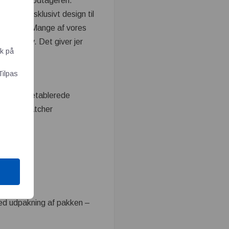
 frem til modtageren.
 eller eksklusivt design til
rialevalg. Mange af vores
v og krav. Det giver jer
ik på
Tilpas
idéer til etablerede
er, der matcher
skæde.
med udpakning af pakken –