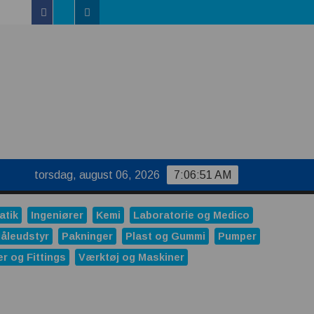
Facebook
Linkedin
Twitter
uktur
torsdag, august 06, 2026
7:06:52 AM
atik
Ingeniører
Kemi
Laboratorie og Medico
åleudstyr
Pakninger
Plast og Gummi
Pumper
er og Fittings
Værktøj og Maskiner