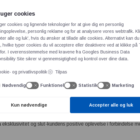
 emballageløsninger, der beskytter jeres produkter – hele vejen
ort med højteknologi til Asia/Pacific, medicoudstyr til Sydeuropa
ruger cookies
 får vi det sikkert frem i emballageløsninger med ansvarligt mate
ger cookies og lignende teknologier for at give dig en personlig
ficerede og med dokumenteret CO₂-aftryk – alt afhængigt af beho
ngoplevelse, personlig reklame og for at analysere vores webtrafik. Kl
æden.
ter alle og luk', hvis du ønsker at tillade alle cookies. Alternativt kan du
 hvilke typer cookies du vil acceptere eller deaktivere ved at klikke på 
ringer for alt fra spirende til storskala virksomheder
for. I overensstemmelse med kravene fra
Googles Business Data
virksomheder med vidt forskellige behov – fra startups med nye 
sibility Site
sikrer vi gennemsigtighed og kontrol over dine data.
d nationale og globale leverancer. Vi udvikler emballageløsning
okie- og privatlivspolitik
Tilpas
sportrejse – og som passer til jeres produkt og jeres forsyning
Nødvendig
Funktionel
Statistik
Marketing
ed:
center med dokumentationskrav og sensitive produkter – ⚠️
Kun nødvendige
Accepter alle og luk
d behov for robust og funktionel eksportemballage – 💪
eksklusivitet og slut-kundens positive oplevelse i forbindelse 