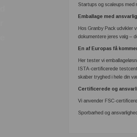
Startups og scaleups med n
d
Emballage med ansvarlig
r
Hos Granby Pack udvikler vi
e
dokumentere jeres valg – d
En af Europas få kommer
Her tester vi emballageløsni
ISTA-certificerede testcent
skaber tryghed i hele din 
Certificerede og ansvarl
Vi anvender FSC-certifice
Sporbarhed og ansvarlighed 