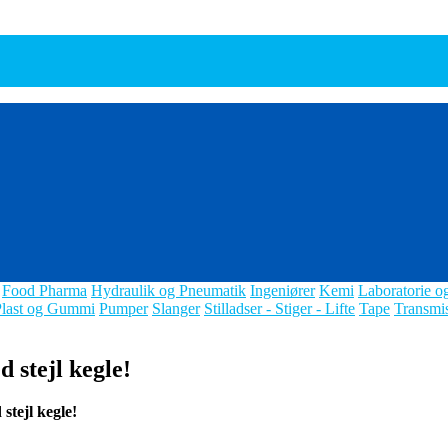
Food Pharma
Hydraulik og Pneumatik
Ingeniører
Kemi
Laboratorie o
Plast og Gummi
Pumper
Slanger
Stilladser - Stiger - Lifte
Tape
Transmi
 stejl kegle!
stejl kegle!