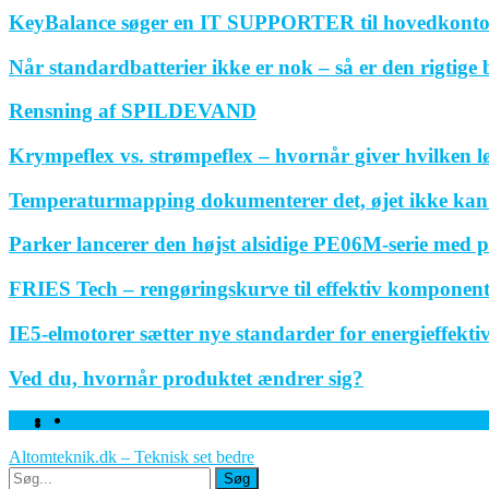
KeyBalance søger en IT SUPPORTER til hovedkonto
Når standardbatterier ikke er nok – så er den rigtige
Rensning af SPILDEVAND
Krympeflex vs. strømpeflex – hvornår giver hvilken 
Temperaturmapping dokumenterer det, øjet ikke kan
Parker lancerer den højst alsidige PE06M-serie med p
FRIES Tech – rengøringskurve til effektiv komponen
IE5-elmotorer sætter nye standarder for energieffektivi
Ved du, hvornår produktet ændrer sig?
Facebook
Linkedin
Twitter
Altomteknik.dk – Teknisk set bedre
Søg
Søg