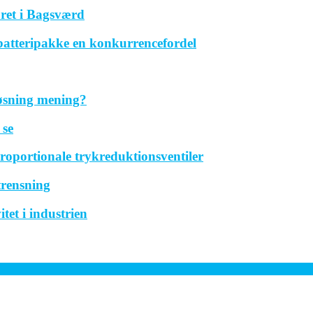
ret i Bagsværd
 batteripakke en konkurrencefordel
løsning mening?
 se
roportionale trykreduktionsventiler
trensning
tet i industrien