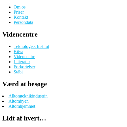
Om os
Priser
Kontakt
Persondata
Videncentre
Teknologisk Institut
Bitva
Videncentre
Litteratur
Forkortelser
Ståbi
Værd at besøge
Alltomteknikindustrin
Altombyen
Altomhjemmet
Lidt af hvert…