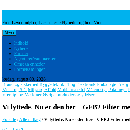
Leverandører, Nyheder og Viden
Find Leverandører, Læs seneste Nyheder og hent Viden
Menu
Indhold
Nyheder
Firmaer
Agenturer/varemærker
Omregn enheder
Formelsamlinger
lørdag, august 08, 2026
Brand og sikkerhed
Bygge teknik
El og Elektronik
Emballage
Energi
Metal og Stål
Miljø og Affald
Mobilt materiel
Måleudstyr
Pakninger
Værktøj og Maskiner
Øvrige produkter og ydelser
Vi lyttede. Nu er den her – GFB2 Filter med
Forside
/
Alle indlæg
/
Vi lyttede. Nu er den her – GFB2 Filter med 
07. jul 2026