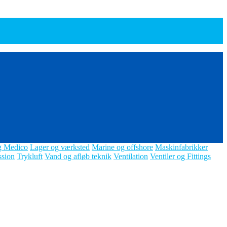
g Medico
Lager og værksted
Marine og offshore
Maskinfabrikker
ssion
Trykluft
Vand og afløb teknik
Ventilation
Ventiler og Fittings