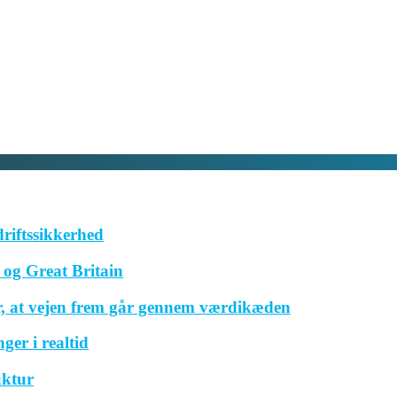
driftssikkerhed
og Great Britain
r, at vejen frem går gennem værdikæden
ger i realtid
uktur