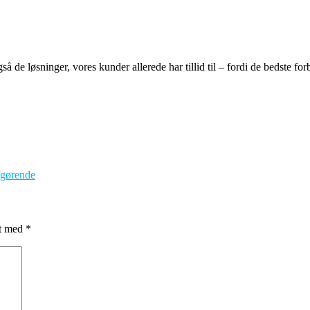
de løsninger, vores kunder allerede har tillid til – fordi de bedste for
fgørende
et med
*