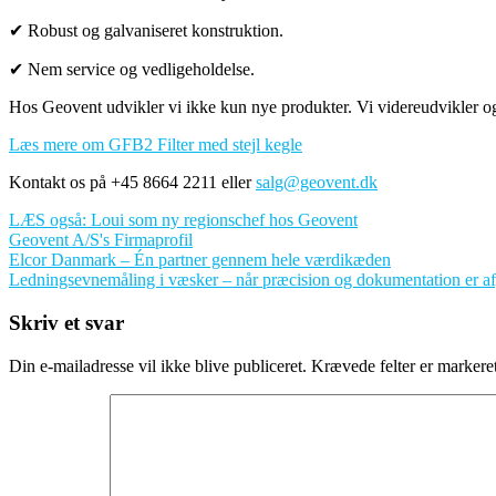
✔ Robust og galvaniseret konstruktion.
✔ Nem service og vedligeholdelse.
Hos Geovent udvikler vi ikke kun nye produkter. Vi videreudvikler også 
Læs mere om GFB2 Filter med stejl kegle
Kontakt os på +45 8664 2211 eller
salg@geovent.dk
LÆS også: Loui som ny regionschef hos Geovent
Geovent A/S's Firmaprofil
Indlægsnavigation
Elcor Danmark – Én partner gennem hele værdikæden
Ledningsevnemåling i væsker – når præcision og dokumentation er a
Skriv et svar
Din e-mailadresse vil ikke blive publiceret.
Krævede felter er marker