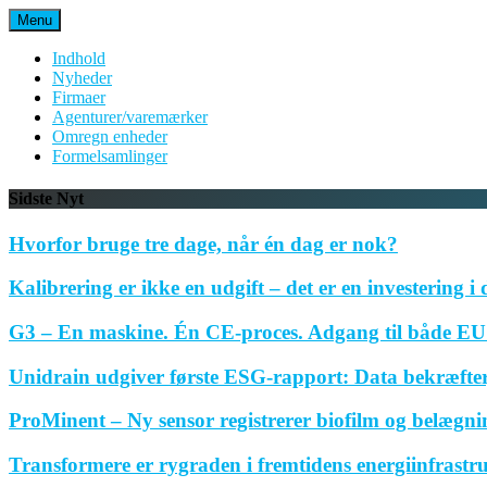
Spring
Menu
til
indhold
Indhold
Nyheder
Firmaer
Agenturer/varemærker
Omregn enheder
Formelsamlinger
Sidste Nyt
Hvorfor bruge tre dage, når én dag er nok?
Kalibrering er ikke en udgift – det er en investering i 
G3 – En maskine. Én CE-proces. Adgang til både EU 
Unidrain udgiver første ESG-rapport: Data bekræfte
ProMinent – Ny sensor registrerer biofilm og belægnin
Transformere er rygraden i fremtidens energiinfrastr