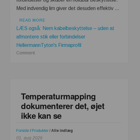
Med indvendig lim giver det desuden effektiv …
READ MORE
LÆS også: Nem kabelbeskyttelse – uden at
afmontere stik eller forbindelser
HellermannTyton's Firmaprofil
on
Comment
Krympeflex
vs.
strømpeflex
–
hvornår
Temperaturmapping
giver
dokumenterer det, øjet
hvilken
løsning
ikke kan se
mening?
Forside
/
Produkter
/
Alle indlæg
01. aug 2026