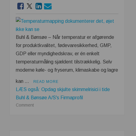
Buhl & Bønsøe – Når temperatur er afgørende
for produktkvalitet, fødevaresikkerhed, GMP,
GDP eller myndighedskrav, er én enkelt
temperaturmåling sjældent tilstrækkelig. Selv
moderne køle- og fryserum, klimaskabe og lagre
kan …
READ MORE
LÆS også: Opdag skjulte skimmelrisici i tide
Buhl & Bønsøe A/S's Firmaprofil
on
Comment
Temperaturmapping
dokumenterer
det,
øjet