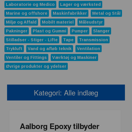
Laboratorie og Medico
Lager og værksted
Marine og offshore
Maskinfabrikker
Metal og Stål
Miljø og Affald
Mobilt materiel
Måleudstyr
Pakninger
Plast og Gummi
Pumper
Slanger
Stilladser - Stiger - Lifte
Tape
Transmission
Trykluft
Vand og afløb teknik
Ventilation
Ventiler og Fittings
Værktøj og Maskiner
Øvrige produkter og ydelser
Kategori:
Alle indlæg
Aalborg Epoxy tilbyder