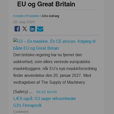
EU og Great Britain
en
investering
Forside
/
Produkter
/
Alle indlæg
i
05. aug 2026
driftssikkerhed
Den britiske regering har nu fjernet den
usikkerhed, som ellers ventede europæiske
maskinbyggere, når EU’s nye maskinforordning
finder anvendelse den 20. januar 2027. Med
vedtagelsen af The Supply of Machinery
(Safety) …
READ MORE
LÆS også: G3 søger virksomheder
G3's Firmaprofil
on
Comment