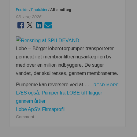
den
Forside
/
Produkter
/
Alle indlæg
rigtige
03. aug 2026
batteripakke
en
konkurrencefordel
Lobe – Börger loberotorpumper transporterer
permeat i et membranfiltreringsanlæg i en by
med over en million indbyggere. De suger
vandet, der skal renses, gennem membranerne.
Pumperne kan reversere ved at …
READ MORE
LÆS også: Pumper fra LOBE til Flügger
gennem årtier
Lobe ApS's Firmaprofil
on
Comment
Rensning
af