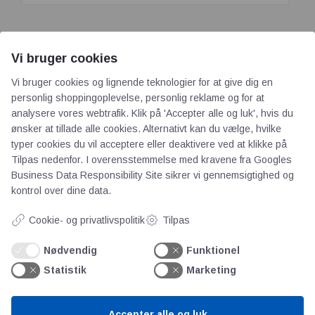
Tech
–
rengøringskurve
Vi bruger cookies
til
IE5-elmotorer sætter nye
effektiv
Vi bruger cookies og lignende teknologier for at give dig en
standarder for
komponentrensning
personlig shoppingoplevelse, personlig reklame og for at
analysere vores webtrafik. Klik på 'Accepter alle og luk', hvis du
energieffektivitet i
ønsker at tillade alle cookies. Alternativt kan du vælge, hvilke
industrien
typer cookies du vil acceptere eller deaktivere ved at klikke på
Tilpas nedenfor. I overensstemmelse med kravene fra
Googles
Business Data Responsibility Site
sikrer vi gennemsigtighed og
Forside
/
Produkter
/
Alle indlæg
kontrol over dine data.
31. jul 2026
Cookie- og privatlivspolitik
Tilpas
Nødvendig
Funktionel
Statistik
Marketing
Hoyer – Energiforbruget er en af de største
driftsomkostninger i mange
Accepter alle og luk