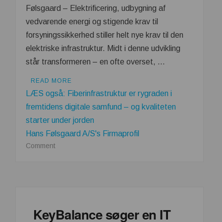
Følsgaard – Elektrificering, udbygning af
vedvarende energi og stigende krav til
forsyningssikkerhed stiller helt nye krav til den
elektriske infrastruktur. Midt i denne udvikling
står transformeren – en ofte overset, …
READ MORE
LÆS også: Fiberinfrastruktur er rygraden i
fremtidens digitale samfund – og kvaliteten
starter under jorden
Hans Følsgaard A/S's Firmaprofil
on
Comment
Transformere
er
rygraden
i
fremtidens
KeyBalance søger en IT
energiinfrastruktur