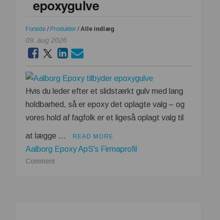
epoxygulve
Forside
/
Produkter
/
Alle indlæg
09. aug 2026
Hvis du leder efter et slidstærkt gulv med lang
holdbarhed, så er epoxy det oplagte valg – og
vores hold af fagfolk er et ligeså oplagt valg til
at lægge …
READ MORE
Aalborg Epoxy ApS's Firmaprofil
on
Comment
Aalborg
Epoxy
tilbyder
epoxygulve