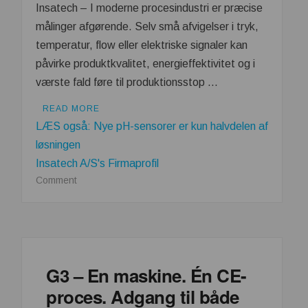
Insatech – I moderne procesindustri er præcise
målinger afgørende. Selv små afvigelser i tryk,
temperatur, flow eller elektriske signaler kan
påvirke produktkvalitet, energieffektivitet og i
værste fald føre til produktionsstop …
READ MORE
LÆS også: Nye pH-sensorer er kun halvdelen af
løsningen
Insatech A/S's Firmaprofil
on
Comment
Kalibrering
er
ikke
en
udgift
G3 – En maskine. Én CE-
–
proces. Adgang til både
det
er