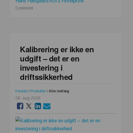
Hans Følsgaard A/S's Firmaprofil
on
Comment
Hvorfor
bruge
tre
dage,
når
Kalibrering er ikke en
én
udgift – det er en
dag
er
investering i
nok?
driftssikkerhed
Forside
/
Produkter
/
Alle indlæg
06. aug 2026