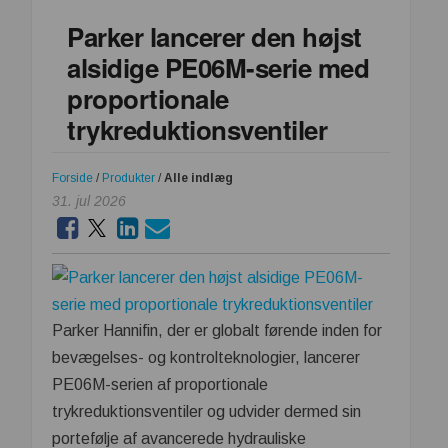
ikke
Parker lancerer den højst
kan
alsidige PE06M-serie med
se
proportionale
trykreduktionsventiler
Forside
/
Produkter
/
Alle indlæg
31. jul 2026
Parker Hannifin, der er globalt førende inden for
bevægelses- og kontrolteknologier, lancerer
PE06M-serien af proportionale
trykreduktionsventiler og udvider dermed sin
portefølje af avancerede hydrauliske