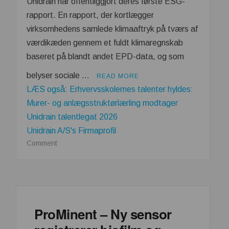
Unidrain har offentliggjort deres første ESG-
rapport. En rapport, der kortlægger
virksomhedens samlede klimaaftryk på tværs af
værdikæden gennem et fuldt klimaregnskab
baseret på blandt andet EPD-data, og som
belyser sociale …
READ MORE
LÆS også: Erhvervsskolernes talenter hyldes:
Murer- og anlægsstruktørlærling modtager
Unidrain talentlegat 2026
Unidrain A/S's Firmaprofil
on
Comment
Unidrain
udgiver
første
ESG-
rapport:
ProMinent – Ny sensor
Data
bekræfter,