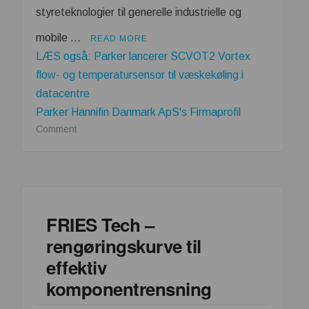
styreteknologier til generelle industrielle og
mobile …
READ MORE
LÆS også: Parker lancerer SCVOT2 Vortex
flow- og temperatursensor til væskekøling i
datacentre
Parker Hannifin Danmark ApS's Firmaprofil
on
Comment
Parker
lancerer
den
højst
alsidige
FRIES Tech –
PE06M-
rengøringskurve til
serie
med
effektiv
proportionale
komponentrensning
trykreduktionsventiler