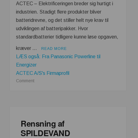
ACTEC – Elektrificeringen breder sig hurtigt i
industrien. Stadigt flere produkter bliver
batteridrevne, og det stiller helt nye krav til
udviklingen af batteripakker. Hvor
standardbatterier tidligere kunne løse opgaven,
kræver …
READ MORE
LÆS også: Fra Panasonic Powerline til
Energizer
ACTEC A/S's Firmaprofil
on
Comment
Når
standardbatterier
ikke
er
nok
Rensning af
–
SPILDEVAND
så
er