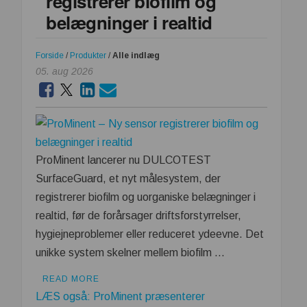
registrerer biofilm og
at
belægninger i realtid
vejen
frem
Forside
/
Produkter
/
Alle indlæg
går
05. aug 2026
gennem
værdikæden
ProMinent lancerer nu DULCOTEST
SurfaceGuard, et nyt målesystem, der
registrerer biofilm og uorganiske belægninger i
realtid, før de forårsager driftsforstyrrelser,
hygiejneproblemer eller reduceret ydeevne. Det
unikke system skelner mellem biofilm …
READ MORE
LÆS også: ProMinent præsenterer