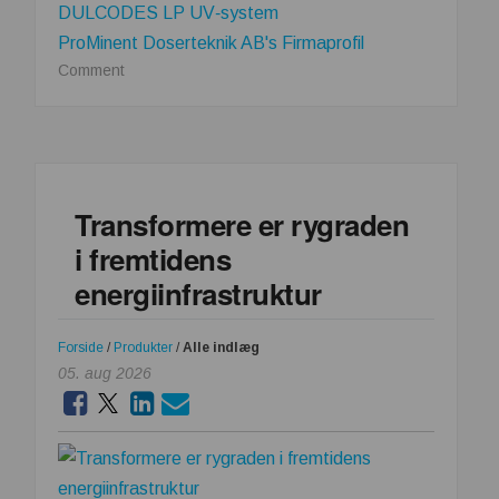
DULCODES LP UV‑system
ProMinent Doserteknik AB's Firmaprofil
on
Comment
ProMinent
–
Ny
sensor
registrerer
Transformere er rygraden
biofilm
i fremtidens
og
belægninger
energiinfrastruktur
i
realtid
Forside
/
Produkter
/
Alle indlæg
05. aug 2026