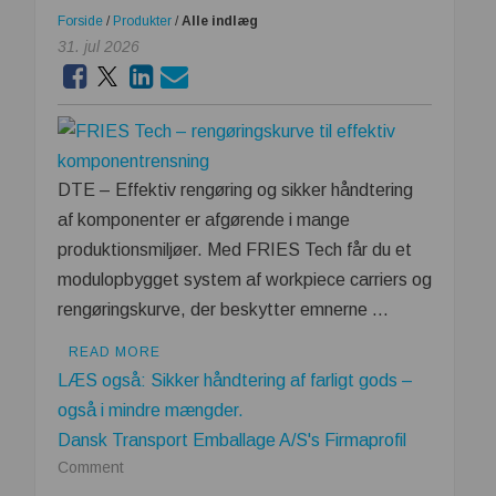
Forside
/
Produkter
/
Alle indlæg
31. jul 2026
DTE – Effektiv rengøring og sikker håndtering
af komponenter er afgørende i mange
produktionsmiljøer. Med FRIES Tech får du et
modulopbygget system af workpiece carriers og
rengøringskurve, der beskytter emnerne …
READ MORE
LÆS også: Sikker håndtering af farligt gods –
også i mindre mængder.
Dansk Transport Emballage A/S's Firmaprofil
on
Comment
FRIES