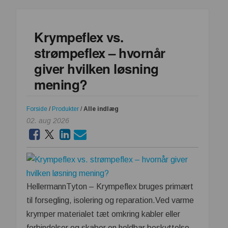
SPILDEVAND
Krympeflex vs.
strømpeflex – hvornår
giver hvilken løsning
mening?
Forside
/
Produkter
/
Alle indlæg
02. aug 2026
HellermannTyton – Krympeflex bruges primært
til forsegling, isolering og reparation.Ved varme
krymper materialet tæt omkring kabler eller
forbindelser og skaber en holdbar beskyttelse.