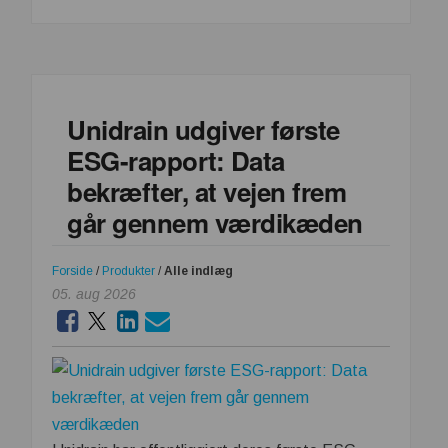
G3
–
En
maskine.
Én
Unidrain udgiver første
CE-
ESG-rapport: Data
proces.
Adgang
bekræfter, at vejen frem
til
går gennem værdikæden
både
EU
og
Forside
/
Produkter
/
Alle indlæg
Great
05. aug 2026
Britain