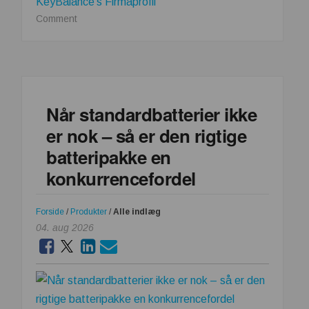
KeyBalance's Firmaprofil
on
Comment
KeyBalance
søger
en
IT
SUPPORTER
Når standardbatterier ikke
til
er nok – så er den rigtige
hovedkontoret
i
batteripakke en
Bagsværd
konkurrencefordel
Forside
/
Produkter
/
Alle indlæg
04. aug 2026