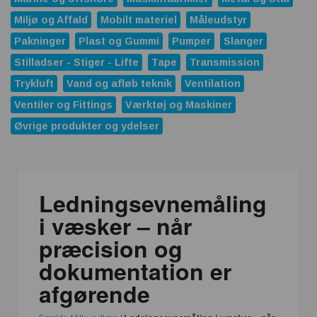
Miljø og Affald
Mobilt materiel
Måleudstyr
Pakninger
Plast og Gummi
Pumper
Slanger
Stilladser - Stiger - Lifte
Tape
Transmission
Trykluft
Vand og afløb teknik
Ventilation
Ventiler og Fittings
Værktøj og Maskiner
Øvrige produkter og ydelser
Ledningsevnemåling
i væsker – når
præcision og
dokumentation er
afgørende