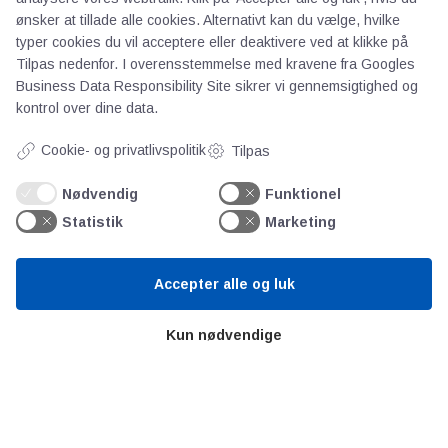
ønsker at tillade alle cookies. Alternativt kan du vælge, hvilke
typer cookies du vil acceptere eller deaktivere ved at klikke på
AOT
Tilpas nedenfor. I overensstemmelse med kravene fra
Googles
Business Data Responsibility Site
sikrer vi gennemsigtighed og
Om os
kontrol over dine data.
Priser
Cookie- og privatlivspolitik
Tilpas
Kontakt
Persondata
Nødvendig
Funktionel
Statistik
Marketing
Videncentre
Accepter alle og luk
Teknologisk Institut
Bitva
Kun nødvendige
Videncentre
Litteratur
Forkortelser
Ståbi