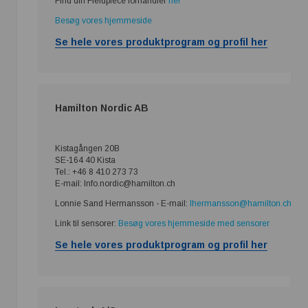
Find din Fieldpiece forhandler
her
Besøg vores hjemmeside
Se hele vores produktprogram og profil her
Hamilton Nordic AB
Kistagången 20B
SE-164 40 Kista
Tel.: +46 8 410 273 73
E-mail: Info.nordic@hamilton.ch
Lonnie Sand Hermansson - E-mail:
lhermansson@hamilton.ch
Link til sensorer:
Besøg vores hjemmeside med sensorer
Se hele vores produktprogram og profil her