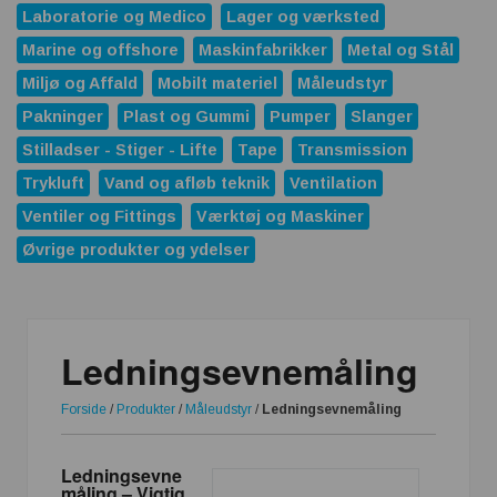
Laboratorie og Medico
Lager og værksted
Marine og offshore
Maskinfabrikker
Metal og Stål
Miljø og Affald
Mobilt materiel
Måleudstyr
Pakninger
Plast og Gummi
Pumper
Slanger
Stilladser - Stiger - Lifte
Tape
Transmission
Trykluft
Vand og afløb teknik
Ventilation
Ventiler og Fittings
Værktøj og Maskiner
Øvrige produkter og ydelser
Ledningsevnemåling
Forside
/
Produkter
/
Måleudstyr
/
Ledningsevnemåling
Ledningsevne
måling – Vigtig