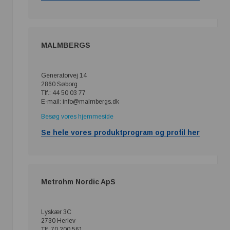
MALMBERGS
Generatorvej 14
2860 Søborg
Tlf.: 44 50 03 77
E-mail: info@malmbergs.dk
Besøg vores hjemmeside
Se hele vores produktprogram og profil her
Metrohm Nordic ApS
Lyskær 3C
2730 Herlev
Tlf. 70 200 561