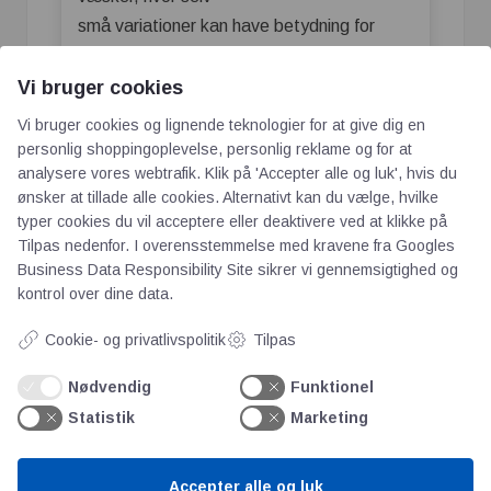
små variationer kan have betydning for
kvalitet, sikkerhed og processtyring.
Vi bruger cookies
Ledningsevne anvendes blandt andet til at
Vi bruger cookies og lignende teknologier for at give dig en
overvåge væskers renhed, koncentration
personlig shoppingoplevelse, personlig reklame og for at
og kemiske sammensætning. Teknologien
analysere vores webtrafik. Klik på 'Accepter alle og luk', hvis du
spiller derfor en vigtig rolle inden for
ønsker at tillade alle cookies. Alternativt kan du vælge, hvilke
eksempelvis pharma, fødevareproduktion,
typer cookies du vil acceptere eller deaktivere ved at klikke på
Tilpas nedenfor. I overensstemmelse med kravene fra
Googles
vandbehandling, energi og procesindustri.
Business Data Responsibility Site
sikrer vi gennemsigtighed og
kontrol over dine data.
Enhedsberegner til omregning af enheder
inden for Længde
Cookie- og privatlivspolitik
Tilpas
Men præcise ledningsevnemålinger handler
Nødvendig
Funktionel
om mere end blot at installere en sensor.
Statistik
Marketing
Temperatur – en afgørende faktor for
nøjagtige målinger
Accepter alle og luk