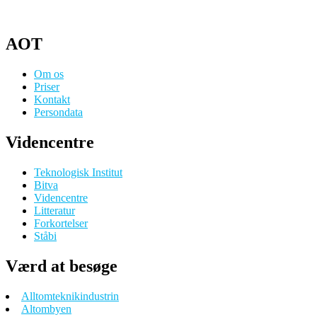
AOT
Om os
Priser
Kontakt
Persondata
Videncentre
Teknologisk Institut
Bitva
Videncentre
Litteratur
Forkortelser
Ståbi
Værd at besøge
Alltomteknikindustrin
Altombyen