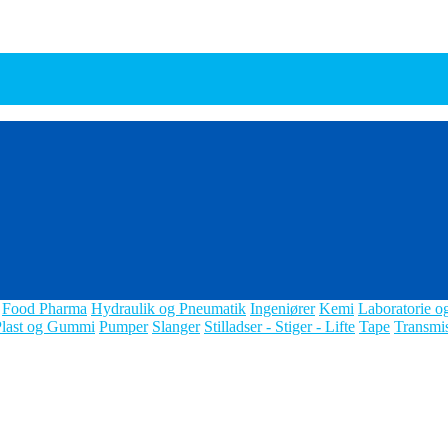
Food Pharma
Hydraulik og Pneumatik
Ingeniører
Kemi
Laboratorie o
Plast og Gummi
Pumper
Slanger
Stilladser - Stiger - Lifte
Tape
Transmi