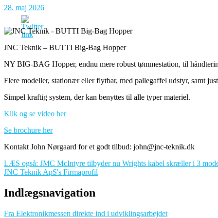
28. maj 2026
JNC Teknik – BUTTI Big-Bag Hopper
NY BIG-BAG Hopper, endnu mere robust tømmestation, til håndterin
Flere modeller, stationær eller flytbar, med pallegaffel udstyr, samt jus
Simpel kraftig system, der kan benyttes til alle typer materiel.
Klik og se video her
Se brochure her
Kontakt John Nørgaard for et godt tilbud: john@jnc-teknik.dk
LÆS også: JMC McIntyre tilbyder nu Wrights kabel skræller i 3 mode
JNC Teknik ApS's Firmaprofil
Indlægsnavigation
Fra Elektronikmessen direkte ind i udviklingsarbejdet