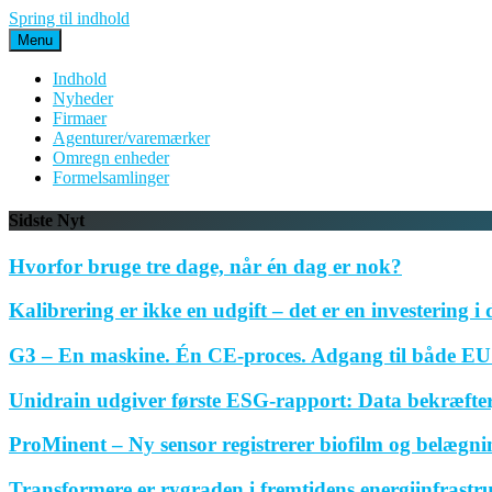
Spring til indhold
Menu
Indhold
Nyheder
Firmaer
Agenturer/varemærker
Omregn enheder
Formelsamlinger
Sidste Nyt
Hvorfor bruge tre dage, når én dag er nok?
Kalibrering er ikke en udgift – det er en investering i 
G3 – En maskine. Én CE-proces. Adgang til både EU 
Unidrain udgiver første ESG-rapport: Data bekræfte
ProMinent – Ny sensor registrerer biofilm og belægnin
Transformere er rygraden i fremtidens energiinfrastr