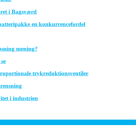
ret i Bagsværd
 batteripakke en konkurrencefordel
løsning mening?
 se
roportionale trykreduktionsventiler
trensning
tet i industrien