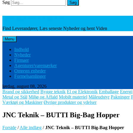
Søg
Søg
Leverandører, Nyheder og Viden
Find Leverandører, Læs seneste Nyheder og hent Viden
Menu
Indhold
Nyheder
Firmaer
Agenturer/varemærker
Omregn enheder
Formelsamlinger
lørdag, august 08, 2026
Brand og sikkerhed
Bygge teknik
El og Elektronik
Emballage
Energi
Metal og Stål
Miljø og Affald
Mobilt materiel
Måleudstyr
Pakninger
Værktøj og Maskiner
Øvrige produkter og ydelser
JNC Teknik – BUTTI Big-Bag Hopper
Forside
/
Alle indlæg
/
JNC Teknik – BUTTI Big-Bag Hopper