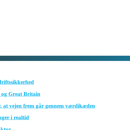
driftssikkerhed
og Great Britain
r, at vejen frem går gennem værdikæden
ger i realtid
uktur