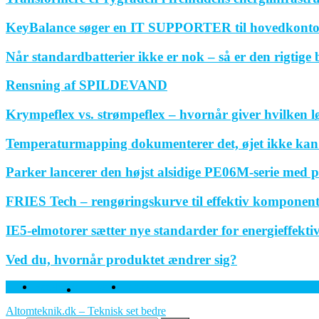
KeyBalance søger en IT SUPPORTER til hovedkonto
Når standardbatterier ikke er nok – så er den rigtige
Rensning af SPILDEVAND
Krympeflex vs. strømpeflex – hvornår giver hvilken 
Temperaturmapping dokumenterer det, øjet ikke kan
Parker lancerer den højst alsidige PE06M-serie med p
FRIES Tech – rengøringskurve til effektiv komponen
IE5-elmotorer sætter nye standarder for energieffektivi
Ved du, hvornår produktet ændrer sig?
Facebook
Twitter
Linkedin
Altomteknik.dk – Teknisk set bedre