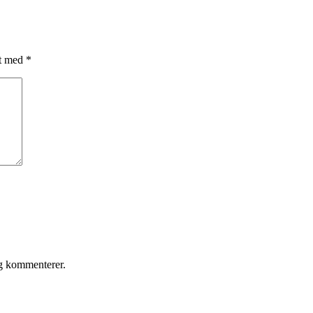
et med
*
eg kommenterer.