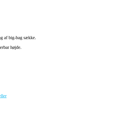
g af big-bag sække.
terbar højde.
ller