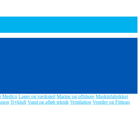
g Medico
Lager og værksted
Marine og offshore
Maskinfabrikker
ssion
Trykluft
Vand og afløb teknik
Ventilation
Ventiler og Fittings