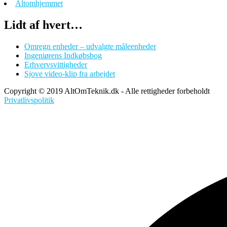
Altomhjemmet
Lidt af hvert…
Omregn enheder – udvalgte måleenheder
Ingeniørens Indkøbsbog
Erhvervsvittigheder
Sjove video-klip fra arbejdet
Copyright © 2019 AltOmTeknik.dk - Alle rettigheder forbeholdt
Privatlivspolitik