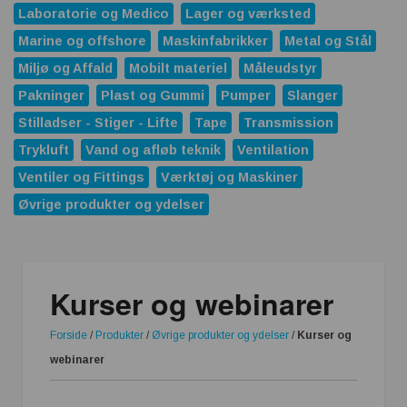
Laboratorie og Medico
Lager og værksted
Marine og offshore
Maskinfabrikker
Metal og Stål
Miljø og Affald
Mobilt materiel
Måleudstyr
Pakninger
Plast og Gummi
Pumper
Slanger
Stilladser - Stiger - Lifte
Tape
Transmission
Trykluft
Vand og afløb teknik
Ventilation
Ventiler og Fittings
Værktøj og Maskiner
Øvrige produkter og ydelser
Kurser og webinarer
Forside
/
Produkter
/
Øvrige produkter og ydelser
/
Kurser og
webinarer