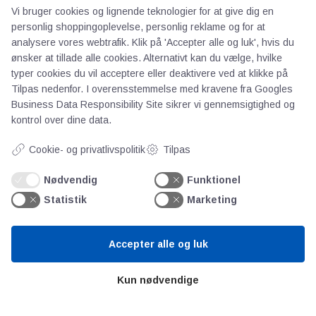
Vi bruger cookies og lignende teknologier for at give dig en
2026
personlig shoppingoplevelse, personlig reklame og for at
analysere vores webtrafik. Klik på 'Accepter alle og luk', hvis du
ønsker at tillade alle cookies. Alternativt kan du vælge, hvilke
Ugens kursus fra Teknologisk Institut -
typer cookies du vil acceptere eller deaktivere ved at klikke på
Vådrum og installationer - SBi-anvisning
Tilpas nedenfor. I overensstemmelse med kravene fra
Googles
252
Business Data Responsibility Site
sikrer vi gennemsigtighed og
kontrol over dine data.
Cookie- og privatlivspolitik
Tilpas
Ugens kursus fra Teknologisk Institut -
Energirådgiver - varmeforbrug
Nødvendig
Funktionel
Statistik
Marketing
Ugens kursus fra Teknologisk Institut -
Undgå Legionella i vandinstallationer
Accepter alle og luk
Kun nødvendige
Ugens kursus fra Teknologisk Institut -
Videregående måleusikkerhedsberegning