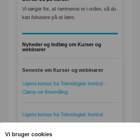
Vi sørger for, at rammerne er i orden, så du
kan fokusere på at lære.
Nyheder og Indlæg om Kurser og
webinarer
Seneste om Kurser og webinarer
Ugens kursus fra Teknologisk Institut -
Clamp-on flowmåling
Ugens kursus fra Teknologisk Institut
Vi bruger cookies
Bureau Veritas - Farligt Gods Seminar