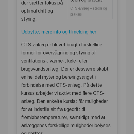
der sætter fokus på
CTS-anlæg – i teori og
optimal drift og
praksis
styring.
Udbytte, mere info og tilmelding her
CTS-anlæg er blevet brugt i forskellige
former for overvågning og styring af
ventilations-, varme-, køle- eller
brugsvandsanlæg. Der er desværre skabt
en hel del myter og berøringsangst i
forbindelse med CTS-anlæg. På dette
kursus arbejder vi aktivt med flere CTS-
anlæg. Den enkelte kursist får muligheder
for at indstille alt fra ugedrift til
fremløbstemperaturer, samtidigt med at
anlæggenes forskellige muligheder belyses
og drøftes.