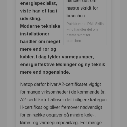
energispecialist,
viste han et fag i
udvikling.
Patrick vandt DM i Skills
Moderne tekniske
– nu handler det om
installationer
næste skridt for
branchen
handler om meget
mere end rør og
kabler. I dag fylder varmepumper,
energieffektive løsninger og ny teknik
mere end nogensinde.
Netop derfor bliver A2-certifikatet vigtigt
for mange virksomheder i de kommende år.
A2-certifikatet afløser det tidligere kategori
II-certifikat og bliver fremover nødvendigt
for en række opgaver på mindre køle-,
klima- og varmepumpeanlæg. For mange