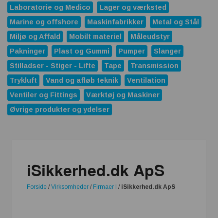
Laboratorie og Medico
Lager og værksted
Marine og offshore
Maskinfabrikker
Metal og Stål
Miljø og Affald
Mobilt materiel
Måleudstyr
Pakninger
Plast og Gummi
Pumper
Slanger
Stilladser - Stiger - Lifte
Tape
Transmission
Trykluft
Vand og afløb teknik
Ventilation
Ventiler og Fittings
Værktøj og Maskiner
Øvrige produkter og ydelser
iSikkerhed.dk ApS
Forside
/
Virksomheder
/
Firmaer I
/
iSikkerhed.dk ApS