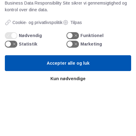
Business Data Responsibility Site
sikrer vi gennemsigtighed og
kontrol over dine data.
Videncentre
Cookie- og privatlivspolitik
Tilpas
Teknologisk Institut
Nødvendig
Funktionel
Bitva
Statistik
Marketing
Videncentre
Litteratur
Forkortelser
Accepter alle og luk
Ståbi
Kun nødvendige
Værd at besøge
Alltomteknikindustrin
Altombyen
Altomhjemmet