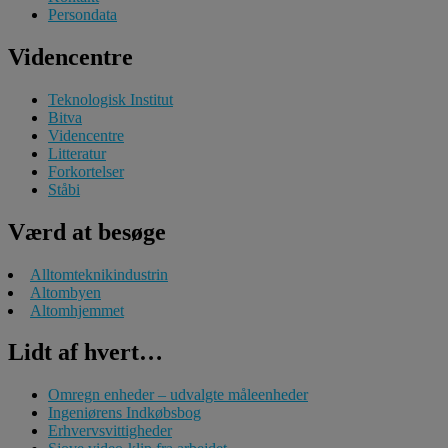
Persondata
Videncentre
Teknologisk Institut
Bitva
Videncentre
Litteratur
Forkortelser
Ståbi
Værd at besøge
Alltomteknikindustrin
Altombyen
Altomhjemmet
Lidt af hvert…
Omregn enheder – udvalgte måleenheder
Ingeniørens Indkøbsbog
Erhvervsvittigheder