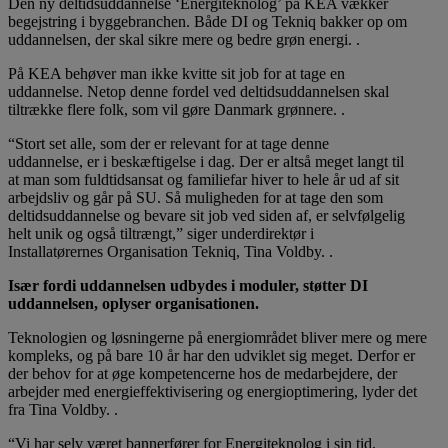
Den ny deltidsuddannelse ‘Energiteknolog’ på KEA vækker
begejstring i byggebranchen. Både DI og Tekniq bakker op om
uddannelsen, der skal sikre mere og bedre grøn energi. .
På KEA behøver man ikke kvitte sit job for at tage en
uddannelse. Netop denne fordel ved deltidsuddannelsen skal
tiltrække flere folk, som vil gøre Danmark grønnere. .
“Stort set alle, som der er relevant for at tage denne
uddannelse, er i beskæftigelse i dag. Der er altså meget langt til
at man som fuldtidsansat og familiefar hiver to hele år ud af sit
arbejdsliv og går på SU. Så muligheden for at tage den som
deltidsuddannelse og bevare sit job ved siden af, er selvfølgelig
helt unik og også tiltrængt,” siger underdirektør i
Installatørernes Organisation Tekniq, Tina Voldby. .
Især fordi uddannelsen udbydes i moduler, støtter DI
uddannelsen, oplyser organisationen.
Teknologien og løsningerne på energiområdet bliver mere og mere
kompleks, og på bare 10 år har den udviklet sig meget. Derfor er
der behov for at øge kompetencerne hos de medarbejdere, der
arbejder med energieffektivisering og energioptimering, lyder det
fra Tina Voldby. .
“Vi har selv været bannerfører for Energiteknolog i sin tid,