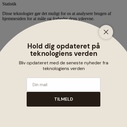
Statistik
Disse teknologier gør det muligt for os at analysere brugen af
hjemmesiden for at måle og forbedre dens ydeevne.