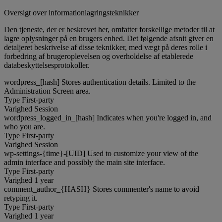
Oversigt over informationlagringsteknikker
Den tjeneste, der er beskrevet her, omfatter forskellige metoder til at
lagre oplysninger på en brugers enhed. Det følgende afsnit giver en
detaljeret beskrivelse af disse teknikker, med vægt på deres rolle i
forbedring af brugeroplevelsen og overholdelse af etablerede
databeskyttelsesprotokoller.
wordpress_[hash]
Stores authentication details. Limited to the
Administration Screen area.
Type
First-party
Varighed
Session
wordpress_logged_in_[hash]
Indicates when you're logged in, and
who you are.
Type
First-party
Varighed
Session
wp-settings-{time}-[UID]
Used to customize your view of the
admin interface and possibly the main site interface.
Type
First-party
Varighed
1 year
comment_author_{HASH}
Stores commenter's name to avoid
retyping it.
Type
First-party
Varighed
1 year