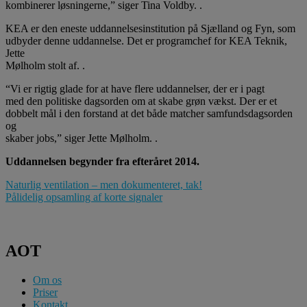
kombinerer løsningerne,” siger Tina Voldby. .
KEA er den eneste uddannelsesinstitution på Sjælland og Fyn, som
udbyder denne uddannelse. Det er programchef for KEA Teknik,
Jette
Mølholm stolt af. .
“Vi er rigtig glade for at have flere uddannelser, der er i pagt
med den politiske dagsorden om at skabe grøn vækst. Der er et
dobbelt mål i den forstand at det både matcher samfundsdagsorden
og
skaber jobs,” siger Jette Mølholm. .
Uddannelsen begynder fra efteråret 2014.
Indlægsnavigation
Naturlig ventilation – men dokumenteret, tak!
Pålidelig opsamling af korte signaler
AOT
Om os
Priser
Kontakt