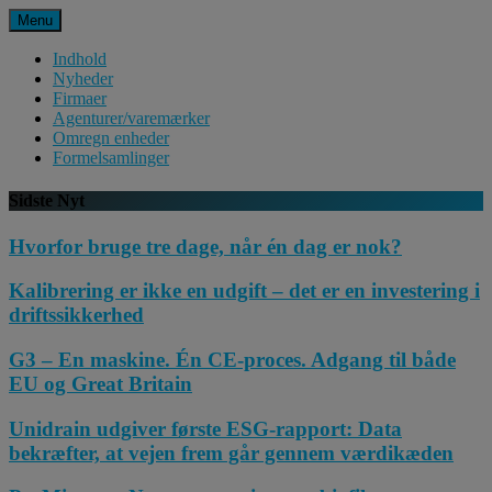
Spring
Menu
til
indhold
Indhold
Nyheder
Firmaer
Agenturer/varemærker
Omregn enheder
Formelsamlinger
Sidste Nyt
Hvorfor bruge tre dage, når én dag er nok?
Kalibrering er ikke en udgift – det er en investering i
driftssikkerhed
G3 – En maskine. Én CE-proces. Adgang til både
EU og Great Britain
Unidrain udgiver første ESG-rapport: Data
bekræfter, at vejen frem går gennem værdikæden