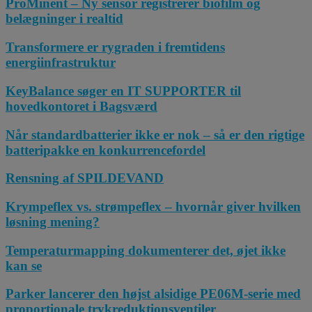
ProMinent – Ny sensor registrerer biofilm og
belægninger i realtid
Transformere er rygraden i fremtidens
energiinfrastruktur
KeyBalance søger en IT SUPPORTER til
hovedkontoret i Bagsværd
Når standardbatterier ikke er nok – så er den rigtige
batteripakke en konkurrencefordel
Rensning af SPILDEVAND
Krympeflex vs. strømpeflex – hvornår giver hvilken
løsning mening?
Temperaturmapping dokumenterer det, øjet ikke
kan se
Parker lancerer den højst alsidige PE06M-serie med
proportionale trykreduktionsventiler