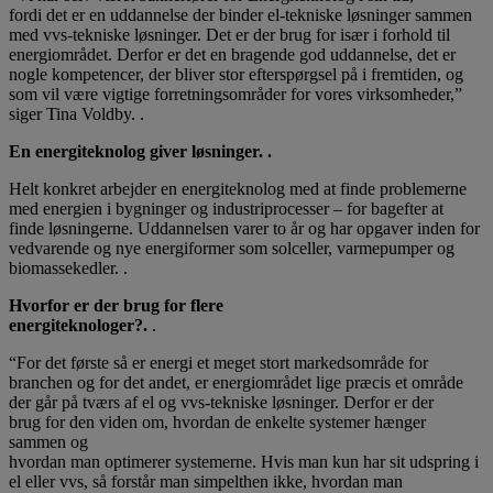
fordi det er en uddannelse der binder el-tekniske løsninger sammen
med vvs-tekniske løsninger. Det er der brug for især i forhold til
energiområdet. Derfor er det en bragende god uddannelse, det er
nogle kompetencer, der bliver stor efterspørgsel på i fremtiden, og
som vil være vigtige forretningsområder for vores virksomheder,”
siger Tina Voldby. .
En energiteknolog giver løsninger. .
Helt konkret arbejder en energiteknolog med at finde problemerne
med energien i bygninger og industriprocesser – for bagefter at
finde løsningerne. Uddannelsen varer to år og har opgaver inden for
vedvarende og nye energiformer som solceller, varmepumper og
biomassekedler. .
Hvorfor er der brug for flere
energiteknologer?.
.
“For det første så er energi et meget stort markedsområde for
branchen og for det andet, er energiområdet lige præcis et område
der går på tværs af el og vvs-tekniske løsninger. Derfor er der
brug for den viden om, hvordan de enkelte systemer hænger
sammen og
hvordan man optimerer systemerne. Hvis man kun har sit udspring i
el eller vvs, så forstår man simpelthen ikke, hvordan man