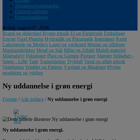
Firmaer
Agenturer/varemærker
Omregn enheder
Formelsamlinger
fredag, august 07, 2026
Brand og sikkerhed
Bygge teknik
El og Elektronik
Emballage
Energi
Food Pharma
Hydraulik og Pneumatik
Ingeniører
Kemi
Laboratorie og Medico
Lager og værksted
Marine og offshore
Maskinfabrikker
Metal og Stål
Miljø og Affald
Mobilt materiel
Måleudstyr
Pakninger
Plast og Gummi
Pumper
Slanger
Stilladser -
Stiger - Lifte
Tape
Transmission
Trykluft
Vand og afløb teknik
Ventilation
Ventiler og Fittings
Værktøj og Maskiner
Øvrige
produkter og ydelser
Ny uddannelse i grøn energi
Forside
/
Alle indlæg
/
Ny uddannelse i grøn energi
Ny uddannelse i grøn energi.