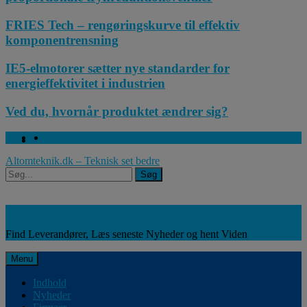
FRIES Tech – rengøringskurve til effektiv
komponentrensning
IE5-elmotorer sætter nye standarder for
energieffektivitet i industrien
Ved du, hvornår produktet ændrer sig?
Facebook
Linkedin
Twitter
Altomteknik.dk – Teknisk set bedre
Søg
Søg
Leverandører, Nyheder og Viden
Find Leverandører, Læs seneste Nyheder og hent Viden
Menu
Indhold
Nyheder