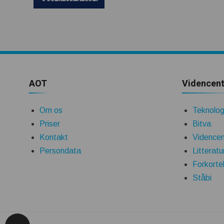
AOT
Videncent
Om os
Teknologi
Priser
Bitva
Kontakt
Videncen
Persondata
Litteratu
Forkorte
Ståbi