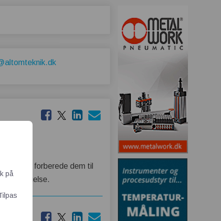
@altomteknik.dk
gre ved at forberede dem til
ik på
gen undtagelse.
Tilpas