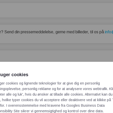
r? Send din pressemeddelelse, gerne med billeder, til os på
info
ny dagsorden for nutidens lagerlogistik
ruger cookies
ger cookies og lignende teknologier for at give dig en personlig
som opererer inden for detailhandel, vælger at optimere deres la
ngoplevelse, personlig reklame og for at analysere vores webtrafik. Kl
 ordre – et e-handelslager for Itella Logistics i Finland – er in
ter alle og luk', hvis du ønsker at tillade alle cookies. Alternativt kan du
 hvilke typer cookies du vil acceptere eller deaktivere ved at klikke på 
for. I overensstemmelse med kravene fra
Googles Business Data
sibility Site
sikrer vi gennemsigtighed og kontrol over dine data.