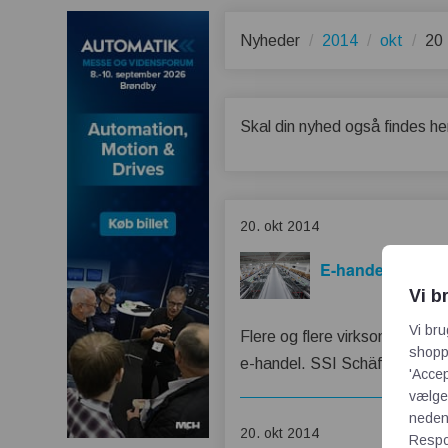
Nyheder
2014
okt
20
Skal din nyhed også findes he
20. okt 2014
E-handel sætter 
Vi b
Vi bru
Flere og flere virksomheder, 
shoppi
e-handel. SSI Schäfers seneste
'Accep
vælge,
neden
20. okt 2014
Respon