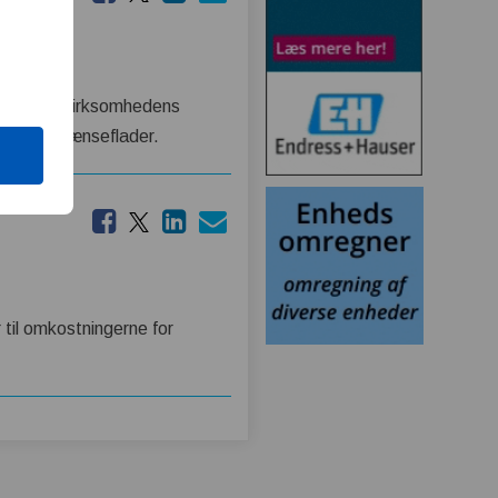
nterer nu virksomhedens
gier og grænseflader.
 til omkostningerne for