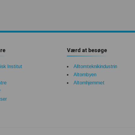
re
Værd at besøge
sk Institut
Alltomteknikindustrin
Altombyen
tre
Altomhjemmet
r
lser