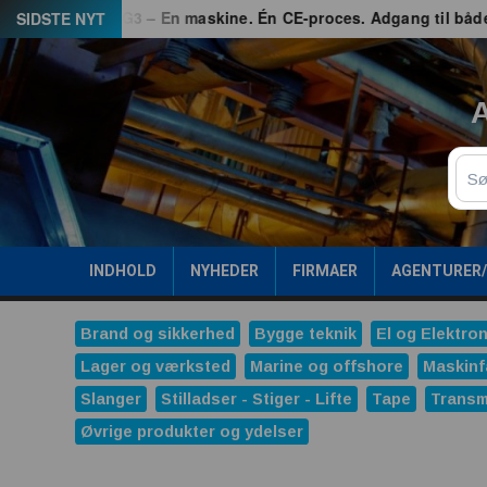
Spring
kerhed
G3 – En maskine. Én CE-proces. Adgang til både EU 
SIDSTE NYT
til
indhold
A
Sø
INDHOLD
NYHEDER
FIRMAER
AGENTURER
Brand og sikkerhed
Bygge teknik
El og Elektron
Lager og værksted
Marine og offshore
Maskinf
Slanger
Stilladser - Stiger - Lifte
Tape
Transm
Øvrige produkter og ydelser