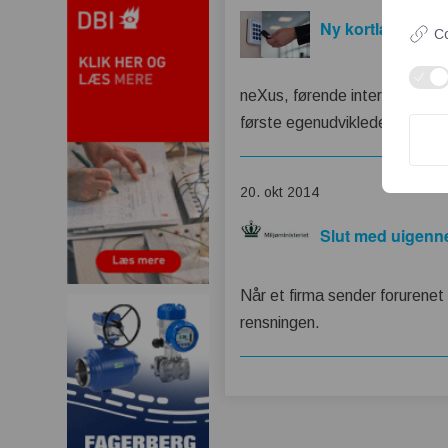
Ny kortlæser hån
Co
neXus, førende international
første egenudviklede produkts
20. okt 2014
Slut med uigenne
Når et firma sender forurenet
rensningen.