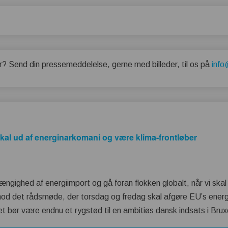
r? Send din pressemeddelelse, gerne med billeder, til os på
info
al ud af energinarkomani og være klima-frontløber
afhængighed af energiimport og gå foran flokken globalt, når vi sk
d det rådsmøde, der torsdag og fredag skal afgøre EU’s energi- o
 bør være endnu et rygstød til en ambitiøs dansk indsats i Brux