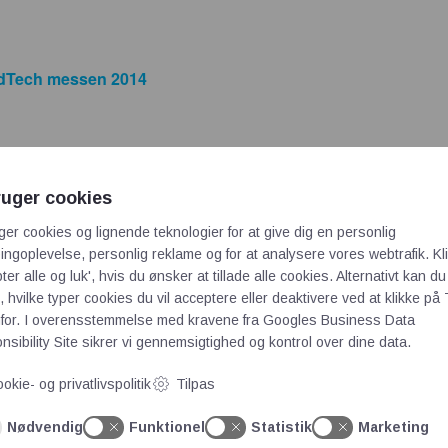
dTech messen 2014
K - stand 8142, 28.-30 oktober 2014
ruger cookies
ger cookies og lignende teknologier for at give dig en personlig
ngoplevelse, personlig reklame og for at analysere vores webtrafik. Kl
ter alle og luk', hvis du ønsker at tillade alle cookies. Alternativt kan du
tiske gear være en del af din næste applikation?
 hvilke typer cookies du vil acceptere eller deaktivere ved at klikke på 
for. I overensstemmelse med kravene fra
Googles Business Data
sibility Site
sikrer vi gennemsigtighed og kontrol over dine data.
 fornylig introduceret vores nyeste innovative, magnetiske syst
okie- og privatlivspolitik
Tilpas
Nødvendig
Funktionel
Statistik
Marketing