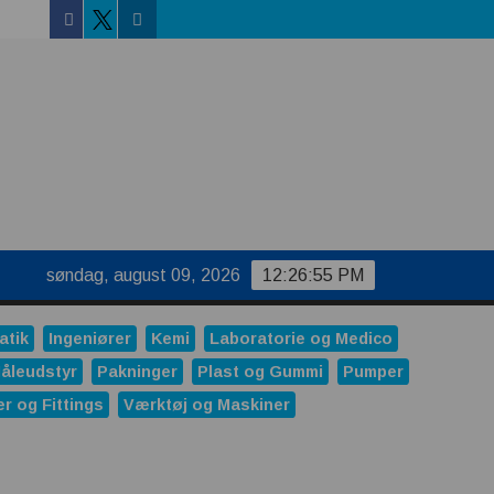
Facebook
Linkedin
Twitter
uktur
søndag, august 09, 2026
12:26:55 PM
atik
Ingeniører
Kemi
Laboratorie og Medico
åleudstyr
Pakninger
Plast og Gummi
Pumper
er og Fittings
Værktøj og Maskiner