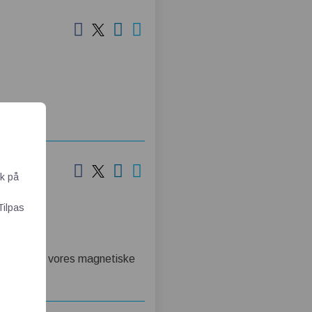
ik på
Tilpas
em – nemlig vores magnetiske