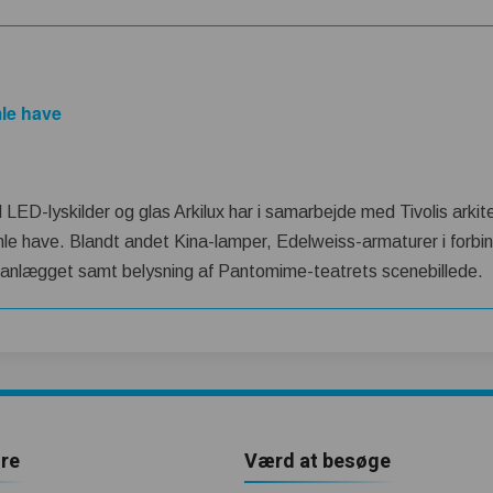
mle have
ED-lyskilder og glas Arkilux har i samarbejde med Tivolis arkitek
mle have. Blandt andet Kina-lamper, Edelweiss-armaturer i forbi
nlægget samt belysning af Pantomime-teatrets scenebillede.
re
Værd at besøge