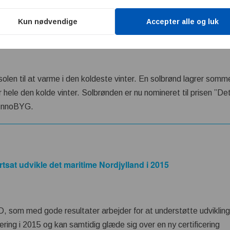
Kun nødvendige
Accepter alle og luk
olbrønden nomineret til ny, dansk bæredygtighedspris
len til at varme i den koldeste vinter. En solbrønd lagrer somm
 hele den kolde vinter. Solbrønden er nu nomineret til prisen ”
 InnoBYG.
sat udvikle det maritime Nordjylland i 2015
som med gode resultater arbejder for at understøtte udvikling
iering i 2015 og kan samtidig glæde sig over en ny certificering