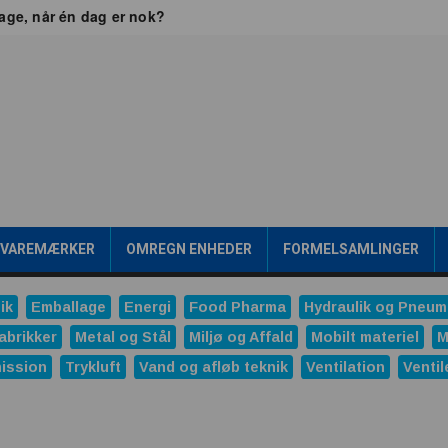
dage, når én dag er nok?
ikkerhed
 Britain
jen frem går gennem værdikæden
ealtid
Transformere er rygraden i fremtidens energiinfrastr
gsværd
ipakke en konkurrencefordel
Rensning af SPILDEVAND
 mening?
/VAREMÆRKER
OMREGN ENHEDER
FORMELSAMLINGER
onale trykreduktionsventiler
ik
Emballage
Energi
Food Pharma
Hydraulik og Pneum
ng
abrikker
Metal og Stål
Miljø og Affald
Mobilt materiel
M
ndustrien
ission
Trykluft
Vand og afløb teknik
Ventilation
Ventil