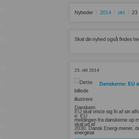
n
Nyheder
2014
okt
23
i
k
Skal din nyhed også findes he
.
d
23. okt 2014
k
Danskerne: EU sk
–
T
EU skal vriste sig fri af sin 
meldingen fra danskerne op mo
e
2030. Dansk Energi mener, det