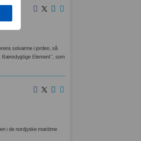
erens solvarme i jorden, så
Det Bæredygtige Element”, som
en i de nordjyske maritime