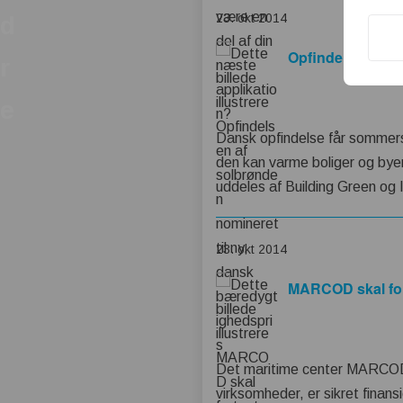
23. okt 2014
d
Opfindelsen af s
r
e
Dansk opfindelse får sommerso
den kan varme boliger og byer
uddeles af Building Green og
23. okt 2014
MARCOD skal fort
Det maritime center MARCOD, 
virksomheder, er sikret finans