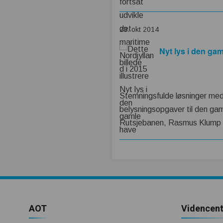
23. okt 2014
Nyt lys i den ga
Stemningsfulde løsninger med L
belysningsopgaver til den ga
Rutsjebanen, Rasmus Klump a
AOT
Videncent