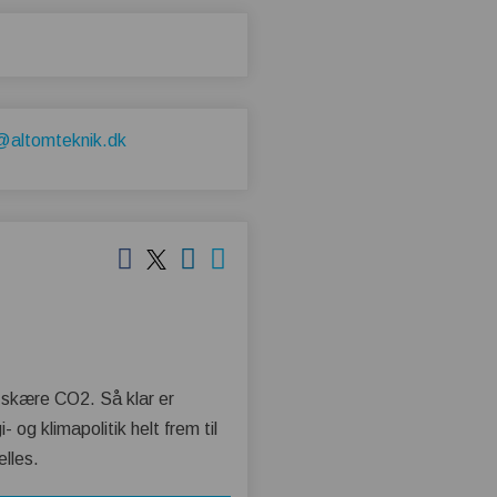
@altomteknik.dk
al skære CO2. Så klar er
g klimapolitik helt frem til
elles.