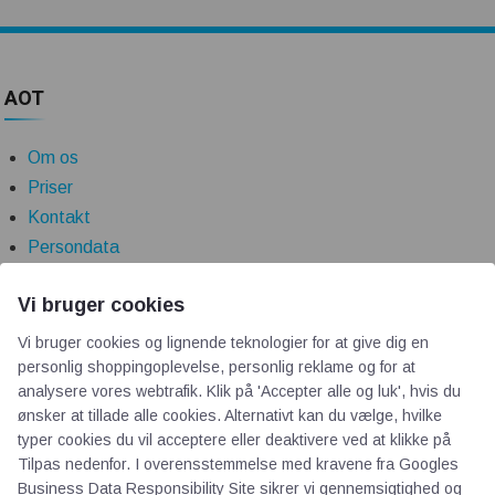
AOT
Om os
Priser
Kontakt
Persondata
Vi bruger cookies
Videncentre
Vi bruger cookies og lignende teknologier for at give dig en
personlig shoppingoplevelse, personlig reklame og for at
Teknologisk Institut
analysere vores webtrafik. Klik på 'Accepter alle og luk', hvis du
Bitva
ønsker at tillade alle cookies. Alternativt kan du vælge, hvilke
Videncentre
typer cookies du vil acceptere eller deaktivere ved at klikke på
Tilpas nedenfor. I overensstemmelse med kravene fra
Googles
Litteratur
Business Data Responsibility Site
sikrer vi gennemsigtighed og