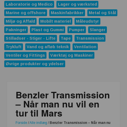
Laboratorie og Medico
Lager og værksted
Marine og offshore
Maskinfabrikker
Metal og Stål
Miljø og Affald
Mobilt materiel
Måleudstyr
Pakninger
Plast og Gummi
Pumper
Slanger
Stilladser - Stiger - Lifte
Tape
Transmission
Trykluft
Vand og afløb teknik
Ventilation
Ventiler og Fittings
Værktøj og Maskiner
Øvrige produkter og ydelser
Benzler Transmission
– Når man nu vil en
tur til Mars
Forside
/
Alle indlæg
/
Benzler Transmission – Når man nu