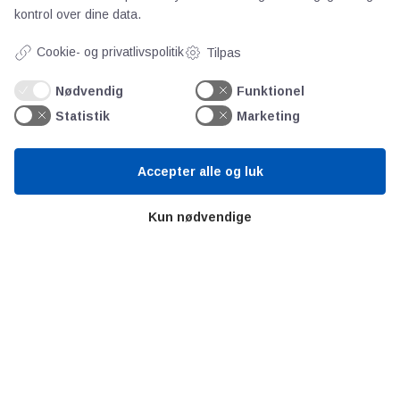
Forkortelser
kontrol over dine data.
Ståbi
Cookie- og privatlivspolitik
Tilpas
Værd at besøge
Nødvendig
Funktionel
Statistik
Marketing
Alltomteknikindustrin
Altombyen
Accepter alle og luk
Altomhjemmet
Kun nødvendige
Lidt af hvert…
Omregn enheder – udvalgte måleenheder
Ingeniørens Indkøbsbog
Erhvervsvittigheder
Sjove video-klip fra arbejdet