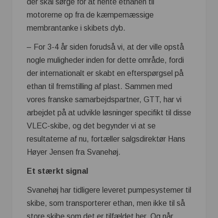
der skal sørge for at hente ethanen til
motorerne op fra de kæmpemæssige
membrantanke i skibets dyb.
– For 3-4 år siden forudså vi, at der ville opstå
nogle muligheder inden for dette område, fordi
der internationalt er skabt en efterspørgsel på
ethan til fremstilling af plast. Sammen med
vores franske samarbejdspartner, GTT, har vi
arbejdet på at udvikle løsninger specifikt til disse
VLEC-skibe, og det begynder vi at se
resultaterne af nu, fortæller salgsdirektør Hans
Høyer Jensen fra Svanehøj.
Et stærkt signal
Svanehøj har tidligere leveret pumpesystemer til
skibe, som transporterer ethan, men ikke til så
store skibe som det er tilfældet her. Og når