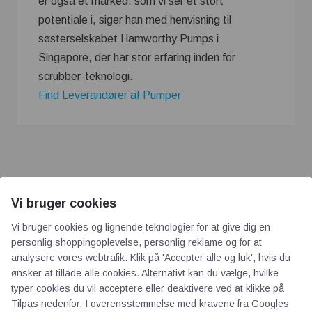
er også et marked, som vi ser et stort
potentiale i, siger han med henvisning til
søsterselskabet Hamworthy Pumps i
Singapore, der har stor erfaring inden for
scrubber-teknologi.
Find Leverandører af Pumper
Vi bruger cookies
Vi bruger cookies og lignende teknologier for at give dig en
AOT
personlig shoppingoplevelse, personlig reklame og for at
analysere vores webtrafik. Klik på 'Accepter alle og luk', hvis du
ønsker at tillade alle cookies. Alternativt kan du vælge, hvilke
Om os
typer cookies du vil acceptere eller deaktivere ved at klikke på
Priser
Tilpas nedenfor. I overensstemmelse med kravene fra
Googles