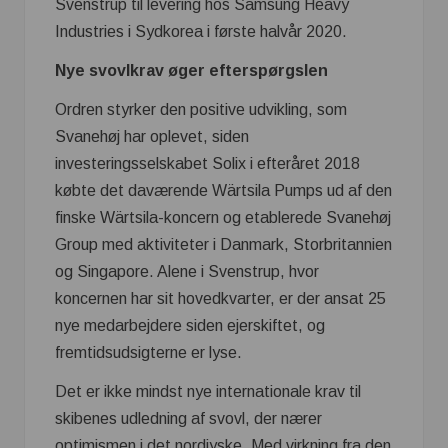
Svenstrup til levering hos Samsung Heavy
Industries i Sydkorea i første halvår 2020.
Nye svovlkrav øger efterspørgslen
Ordren styrker den positive udvikling, som
Svanehøj har oplevet, siden
investeringsselskabet Solix i efteråret 2018
købte det daværende Wärtsila Pumps ud af den
finske Wärtsila-koncern og etablerede Svanehøj
Group med aktiviteter i Danmark, Storbritannien
og Singapore. Alene i Svenstrup, hvor
koncernen har sit hovedkvarter, er der ansat 25
nye medarbejdere siden ejerskiftet, og
fremtidsudsigterne er lyse.
Det er ikke mindst nye internationale krav til
skibenes udledning af svovl, der nærer
optimismen i det nordjyske. Med virkning fra den