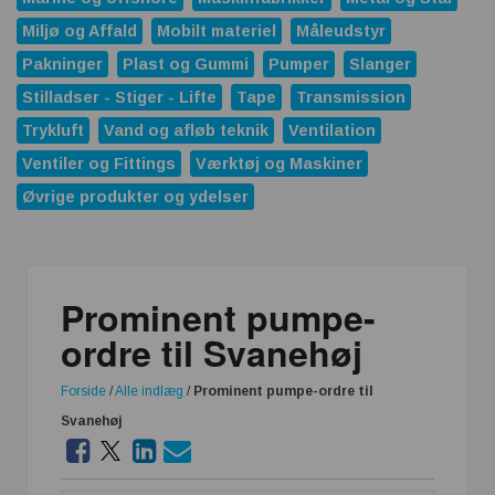
Miljø og Affald
Mobilt materiel
Måleudstyr
Pakninger
Plast og Gummi
Pumper
Slanger
Stilladser - Stiger - Lifte
Tape
Transmission
Trykluft
Vand og afløb teknik
Ventilation
Ventiler og Fittings
Værktøj og Maskiner
Øvrige produkter og ydelser
Prominent pumpe-
ordre til Svanehøj
Forside
/
Alle indlæg
/
Prominent pumpe-ordre til
Svanehøj