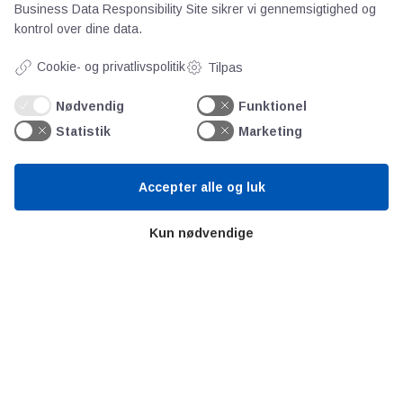
Business Data Responsibility Site
sikrer vi gennemsigtighed og
Kontakt
kontrol over dine data.
Persondata
Cookie- og privatlivspolitik
Tilpas
Videncentre
Nødvendig
Funktionel
Statistik
Marketing
Teknologisk Institut
Bitva
Accepter alle og luk
Videncentre
Litteratur
Kun nødvendige
Forkortelser
Ståbi
Værd at besøge
Alltomteknikindustrin
Altombyen