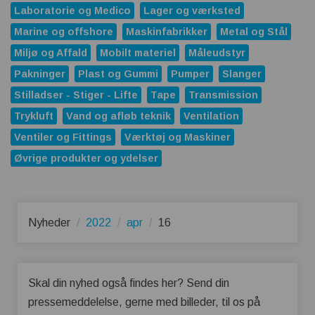
Laboratorie og Medico
Lager og værksted
Marine og offshore
Maskinfabrikker
Metal og Stål
Miljø og Affald
Mobilt materiel
Måleudstyr
Pakninger
Plast og Gummi
Pumper
Slanger
Stilladser - Stiger - Lifte
Tape
Transmission
Trykluft
Vand og afløb teknik
Ventilation
Ventiler og Fittings
Værktøj og Maskiner
Øvrige produkter og ydelser
Nyheder
2022
apr
16
Skal din nyhed også findes her? Send din
pressemeddelelse, gerne med billeder, til os på