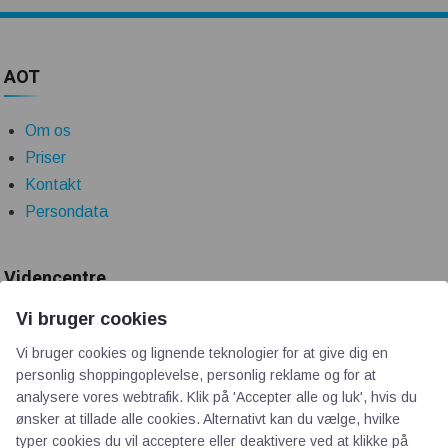
AOT
Om os
Priser
Kontakt
Persondata
Videncentre
Vi bruger cookies
Teknologisk Institut
Vi bruger cookies og lignende teknologier for at give dig en
Bitva
personlig shoppingoplevelse, personlig reklame og for at
Videncentre
analysere vores webtrafik. Klik på 'Accepter alle og luk', hvis du
Litteratur
ønsker at tillade alle cookies. Alternativt kan du vælge, hvilke
Forkortelser
typer cookies du vil acceptere eller deaktivere ved at klikke på