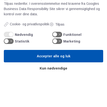
Tilpas nedenfor. I overensstemmelse med kravene fra
Googles
Ståbi
Business Data Responsibility Site
sikrer vi gennemsigtighed og
kontrol over dine data.
Værd at besøge
Cookie- og privatlivspolitik
Tilpas
Alltomteknikindustrin
Nødvendig
Funktionel
Altombyen
Statistik
Marketing
Altomhjemmet
Accepter alle og luk
Lidt af hvert…
Kun nødvendige
Omregn enheder – udvalgte måleenheder
Ingeniørens Indkøbsbog
Erhvervsvittigheder
Sjove video-klip fra arbejdet