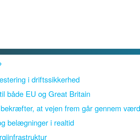
?
estering i driftssikkerhed
l både EU og Great Britain
a bekræfter, at vejen frem går gennem væ
g belægninger i realtid
giinfrastruktur