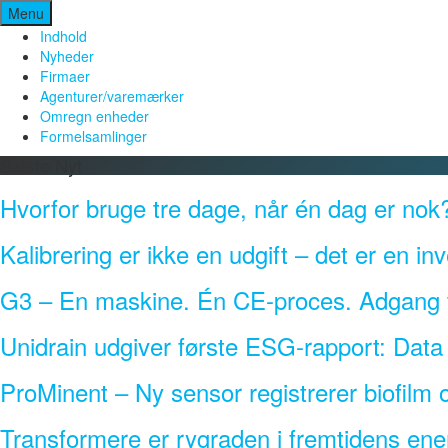
Spring
Menu
til
Indhold
indhold
Nyheder
Firmaer
Agenturer/varemærker
Omregn enheder
Formelsamlinger
Sidste Nyt
Hvorfor bruge tre dage, når én dag er nok
Kalibrering er ikke en udgift – det er en inv
G3 – En maskine. Én CE-proces. Adgang ti
Unidrain udgiver første ESG-rapport: Dat
ProMinent – Ny sensor registrerer biofilm o
Transformere er rygraden i fremtidens ener