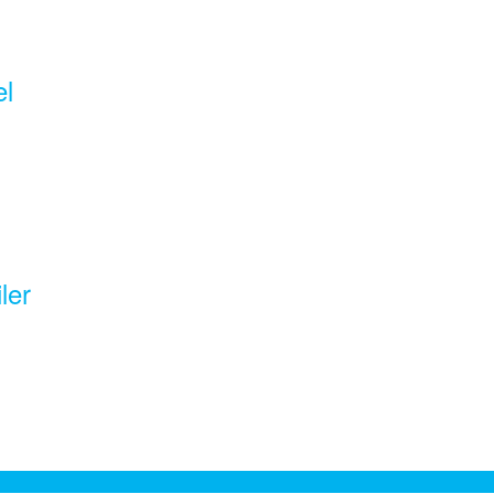
el
ler