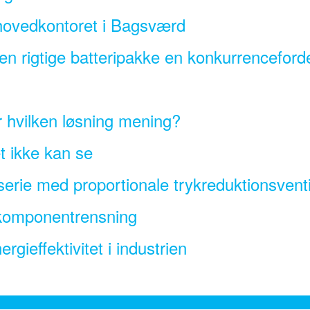
ovedkontoret i Bagsværd
den rigtige batteripakke en konkurrenceford
r hvilken løsning mening?
 ikke kan se
erie med proportionale trykreduktionsventi
v komponentrensning
gieffektivitet i industrien