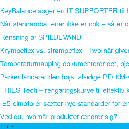
KeyBalance søger en IT SUPPORTER til h
Når standardbatterier ikke er nok – så er 
Rensning af SPILDEVAND
Krympeflex vs. strømpeflex – hvornår give
Temperaturmapping dokumenterer det, øjet
Parker lancerer den højst alsidige PE06M-s
FRIES Tech – rengøringskurve til effekti
IE5-elmotorer sætter nye standarder for ener
Ved du, hvornår produktet ændrer sig?
Facebook
Linkedin
Twitter