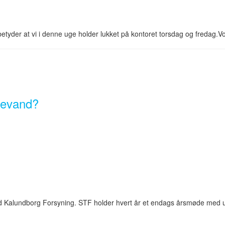
tyder at vi i denne uge holder lukket på kontoret torsdag og fredag.Vo
devand?
ed Kalundborg Forsyning. STF holder hvert år et endags årsmøde med ud