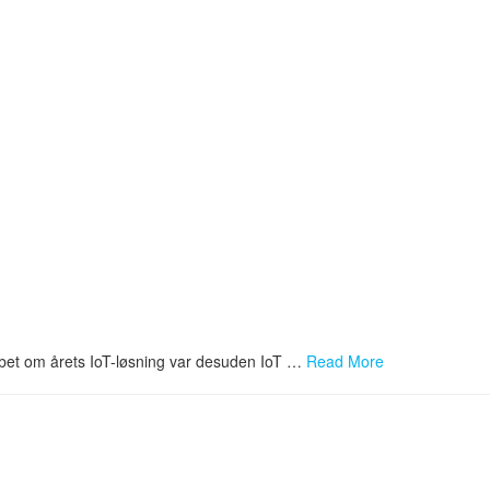
løbet om årets IoT-løsning var desuden IoT …
Read More