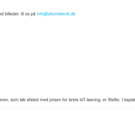
billeder, til os på
info@altomteknik.dk
en, som løb afsted med prisen for årets IoT-løsning, er Xtellio. I kap