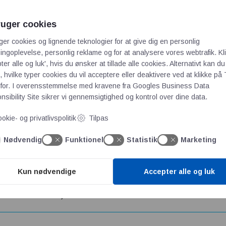
ruger cookies
ger cookies og lignende teknologier for at give dig en personlig
ngoplevelse, personlig reklame og for at analysere vores webtrafik. Kl
ter alle og luk', hvis du ønsker at tillade alle cookies. Alternativt kan du
r? Send din pressemeddelelse, gerne med billeder, til os på
info
 hvilke typer cookies du vil acceptere eller deaktivere ved at klikke på 
for. I overensstemmelse med kravene fra
Googles Business Data
sibility Site
sikrer vi gennemsigtighed og kontrol over dine data.
okie- og privatlivspolitik
Tilpas
re aktuatorer – kompakt design med høj positioneringsnøj
Nødvendig
Funktionel
Statistik
Marketing
Kun nødvendige
Accepter alle og luk
ed høj præcision med en særlig kompakt størrelse som giver fleks
kationer. Med den nye DR-serie har Oriental Motor udviklet lineær