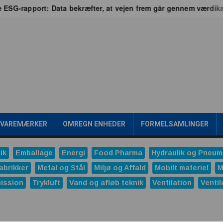
 ESG-rapport: Data bekræfter, at vejen frem går gennem værdikæ
/VAREMÆRKER
OMREGN ENHEDER
FORMELSAMLINGER
ik
Emballage
Energi
Food Pharma
Hydraulik og Pneum
abrikker
Metal og Stål
Miljø og Affald
Mobilt materiel
M
ission
Trykluft
Vand og afløb teknik
Ventilation
Ventil