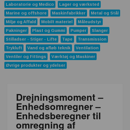
Laboratorie og Medico
Lager og værksted
Marine og offshore
Maskinfabrikker
Metal og Stål
Miljø og Affald
Mobilt materiel
Måleudstyr
Pakninger
Plast og Gummi
Pumper
Slanger
Stilladser - Stiger - Lifte
Tape
Transmission
Trykluft
Vand og afløb teknik
Ventilation
Ventiler og Fittings
Værktøj og Maskiner
Øvrige produkter og ydelser
Drejningsmoment –
Enhedsomregner –
Enhedsberegner til
omregning af