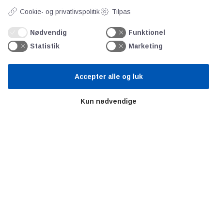
Cookie- og privatlivspolitik
Tilpas
Nødvendig
Funktionel
Statistik
Marketing
AOT
Accepter alle og luk
Om os
Kun nødvendige
Priser
Kontakt
Persondata
Videncentre
Teknologisk Institut
Bitva