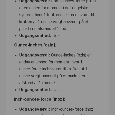
Udgangsværdi:
Foot-ounces-force (ftoz)
er en enhed for moment i det engelske
system, hvor 1 foot-ounce-force svarer til
kraften af ​​1 ounce vægt anvendt på et
punkt i en afstand af 1 fod.
Udgangsenhed:
ftoz
Ounce-inches [ozin]
:
Udgangsværdi:
Ounce-inches (ozin) er
endnu en enhed for moment, hvor 1
ounce-force-inch svarer til kraften af ​​1
ounce vægt anvendt på et punkt i en
afstand af 1 tomme.
Udgangsenhed:
ozin
Inch-ounces-force [inoz]
:
Udgangsværdi:
Inch-ounces-force (inoz)