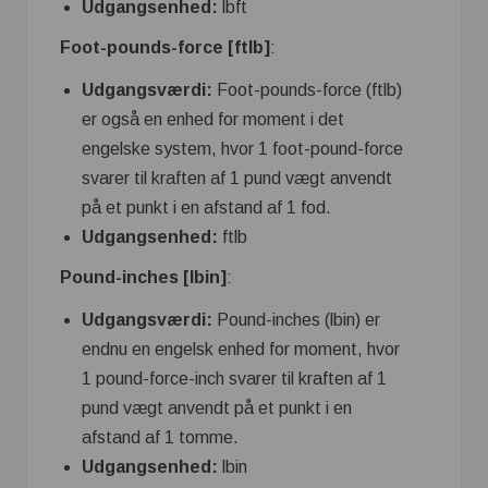
Udgangsenhed:
lbft
Foot-pounds-force [ftlb]
:
Udgangsværdi:
Foot-pounds-force (ftlb)
er også en enhed for moment i det
engelske system, hvor 1 foot-pound-force
svarer til kraften af ​​1 pund vægt anvendt
på et punkt i en afstand af 1 fod.
Udgangsenhed:
ftlb
Pound-inches [lbin]
:
Udgangsværdi:
Pound-inches (lbin) er
endnu en engelsk enhed for moment, hvor
1 pound-force-inch svarer til kraften af ​​1
pund vægt anvendt på et punkt i en
afstand af 1 tomme.
Udgangsenhed:
lbin