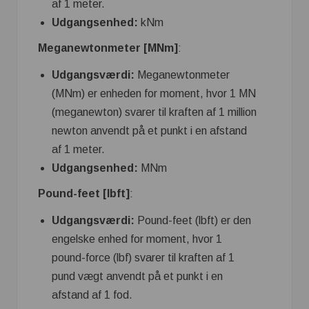
af 1 meter.
Udgangsenhed:
kNm
Meganewtonmeter [MNm]
:
Udgangsværdi:
Meganewtonmeter
(MNm) er enheden for moment, hvor 1 MN
(meganewton) svarer til kraften af ​​1 million
newton anvendt på et punkt i en afstand
af 1 meter.
Udgangsenhed:
MNm
Pound-feet [lbft]
:
Udgangsværdi:
Pound-feet (lbft) er den
engelske enhed for moment, hvor 1
pound-force (lbf) svarer til kraften af ​​1
pund vægt anvendt på et punkt i en
afstand af 1 fod.