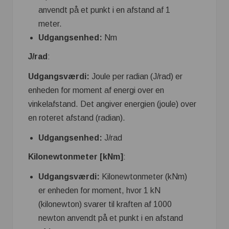
anvendt på et punkt i en afstand af 1
meter.
Udgangsenhed:
Nm
J/rad
:
Udgangsværdi:
Joule per radian (J/rad) er
enheden for moment af energi over en
vinkelafstand. Det angiver energien (joule) over
en roteret afstand (radian).
Udgangsenhed:
J/rad
Kilonewtonmeter [kNm]
:
Udgangsværdi:
Kilonewtonmeter (kNm)
er enheden for moment, hvor 1 kN
(kilonewton) svarer til kraften af ​​1000
newton anvendt på et punkt i en afstand