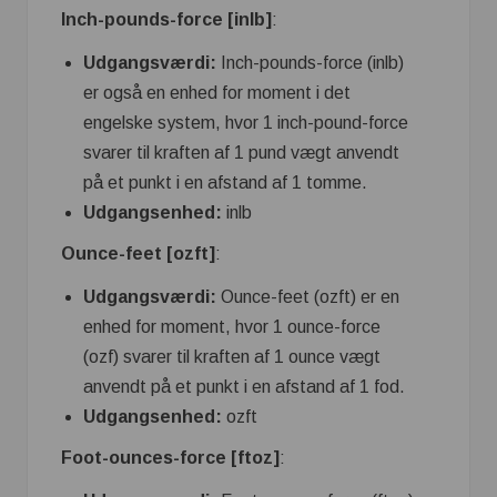
Inch-pounds-force [inlb]
:
Udgangsværdi:
Inch-pounds-force (inlb)
er også en enhed for moment i det
engelske system, hvor 1 inch-pound-force
svarer til kraften af ​​1 pund vægt anvendt
på et punkt i en afstand af 1 tomme.
Udgangsenhed:
inlb
Ounce-feet [ozft]
:
Udgangsværdi:
Ounce-feet (ozft) er en
enhed for moment, hvor 1 ounce-force
(ozf) svarer til kraften af ​​1 ounce vægt
anvendt på et punkt i en afstand af 1 fod.
Udgangsenhed:
ozft
Foot-ounces-force [ftoz]
: