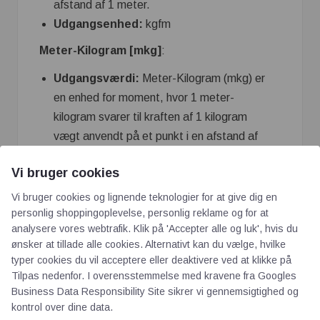
afstand af 1 meter.
Udgangsenhed:
kgfm
Meter-Kilogram [mkg]
:
Udgangsværdi:
Meter-Kilogram (mkg) er
en enhed for moment, hvor 1 meter-
kilogram svarer til kraften af ​​1 kilogram
vægt anvendt på et punkt i en afstand af
1 meter.
Vi bruger cookies
Udgangsenhed:
mkg
Vi bruger cookies og lignende teknologier for at give dig en
Foot-poundal [ftpdl]
:
personlig shoppingoplevelse, personlig reklame og for at
Udgangsværdi:
Foot-poundal (ftpdl) er
analysere vores webtrafik. Klik på 'Accepter alle og luk', hvis du
ønsker at tillade alle cookies. Alternativt kan du vælge, hvilke
en enhed for moment i det engelske
typer cookies du vil acceptere eller deaktivere ved at klikke på
system,
Tilpas nedenfor. I overensstemmelse med kravene fra
Googles
Business Data Responsibility Site
sikrer vi gennemsigtighed og
kontrol over dine data.