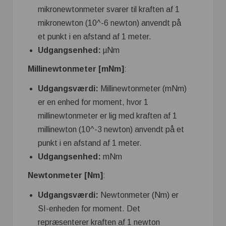
mikronewtonmeter svarer til kraften af ​​1
mikronewton (10^-6 newton) anvendt på
et punkt i en afstand af 1 meter.
Udgangsenhed:
µNm
Millinewtonmeter [mNm]
:
Udgangsværdi:
Millinewtonmeter (mNm)
er en enhed for moment, hvor 1
millinewtonmeter er lig med kraften af ​​1
millinewton (10^-3 newton) anvendt på et
punkt i en afstand af 1 meter.
Udgangsenhed:
mNm
Newtonmeter [Nm]
:
Udgangsværdi:
Newtonmeter (Nm) er
SI-enheden for moment. Det
repræsenterer kraften af ​​1 newton