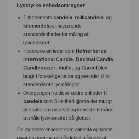
Lysstyrke enhedsomregner
Enheder som
candela
,
millicandela
, og
kilocandela
er nuværende
standardenheder for måling af
lysintensitet.
Historiske enheder som
Hefnerkerze
,
International Candle
,
Decimal Candle
,
Candlepower
,
Violle
, og
Carcel
blev
brugt i forskellige lande og perioder til at
standardisere lysmålinger.
Overgangen fra disse ældre enheder til
candela
som SI-enhed gjorde det muligt
at skabe en universel og konsistent måde
at måle lysintensitet på globalt.
De moderne enheder som candela og lumen
giver os præcise og pålidelige målinger af