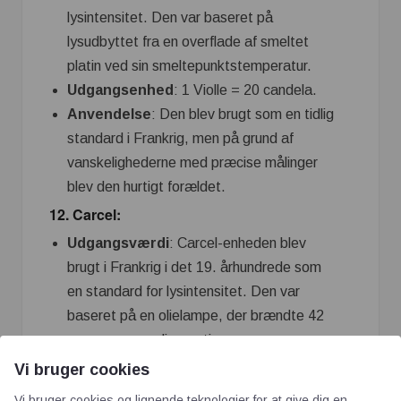
lysintensitet. Den var baseret på
lysudbyttet fra en overflade af smeltet
platin ved sin smeltepunktstemperatur.
Udgangsenhed
: 1 Violle = 20 candela.
Anvendelse
: Den blev brugt som en tidlig
standard i Frankrig, men på grund af
vanskelighederne med præcise målinger
blev den hurtigt forældet.
12.
Carcel
:
Udgangsværdi
: Carcel-enheden blev
brugt i Frankrig i det 19. århundrede som
en standard for lysintensitet. Den var
baseret på en olielampe, der brændte 42
gram ren rapsolie per time.
Udgangsenhed
: 1 Carcel = cirka 9,74
Vi bruger cookies
candela.
Vi bruger cookies og lignende teknologier for at give dig en