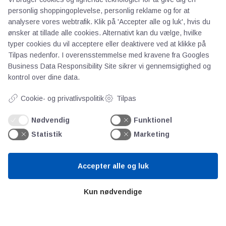
Anvendelse
: Carcel blev brugt som en
personlig shoppingoplevelse, personlig reklame og for at
lysstandard i Frankrig, især i forbindelse
analysere vores webtrafik. Klik på 'Accepter alle og luk', hvis du
ønsker at tillade alle cookies. Alternativt kan du vælge, hvilke
med målinger af gaslamper og tidlige
typer cookies du vil acceptere eller deaktivere ved at klikke på
elektriske lyskilder, før candela blev
Tilpas nedenfor. I overensstemmelse med kravene fra
Googles
introduceret.
Business Data Responsibility Site
sikrer vi gennemsigtighed og
kontrol over dine data.
Cookie- og privatlivspolitik
Tilpas
Nødvendig
Funktionel
Statistik
Marketing
Accepter alle og luk
AOT
Kun nødvendige
Om os
Priser