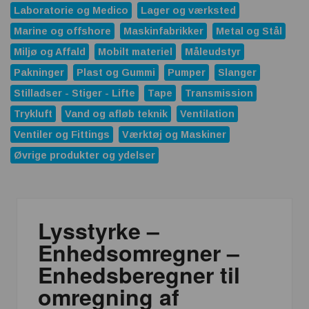
Laboratorie og Medico
Lager og værksted
Marine og offshore
Maskinfabrikker
Metal og Stål
Miljø og Affald
Mobilt materiel
Måleudstyr
Pakninger
Plast og Gummi
Pumper
Slanger
Stilladser - Stiger - Lifte
Tape
Transmission
Trykluft
Vand og afløb teknik
Ventilation
Ventiler og Fittings
Værktøj og Maskiner
Øvrige produkter og ydelser
Lysstyrke –
Enhedsomregner –
Enhedsberegner til
omregning af