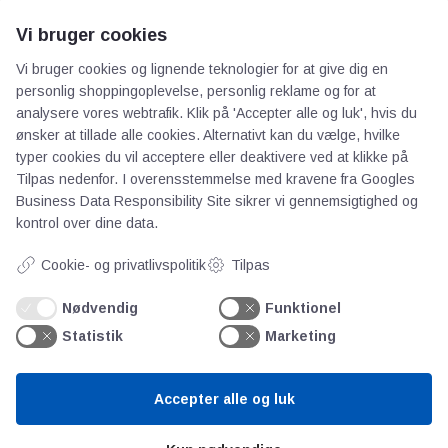
Priser
Vi bruger cookies
Kontakt
Vi bruger cookies og lignende teknologier for at give dig en
Persondata
personlig shoppingoplevelse, personlig reklame og for at
analysere vores webtrafik. Klik på 'Accepter alle og luk', hvis du
Videncentre
ønsker at tillade alle cookies. Alternativt kan du vælge, hvilke
typer cookies du vil acceptere eller deaktivere ved at klikke på
Tilpas nedenfor. I overensstemmelse med kravene fra
Googles
Teknologisk Institut
Business Data Responsibility Site
sikrer vi gennemsigtighed og
Bitva
kontrol over dine data.
Videncentre
Cookie- og privatlivspolitik
Tilpas
Litteratur
Forkortelser
Nødvendig
Funktionel
Ståbi
Statistik
Marketing
Værd at besøge
Accepter alle og luk
Alltomteknikindustrin