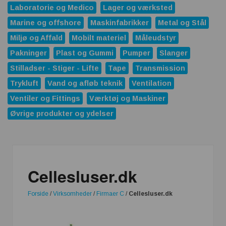
Laboratorie og Medico
Lager og værksted
Marine og offshore
Maskinfabrikker
Metal og Stål
Miljø og Affald
Mobilt materiel
Måleudstyr
Pakninger
Plast og Gummi
Pumper
Slanger
Stilladser - Stiger - Lifte
Tape
Transmission
Trykluft
Vand og afløb teknik
Ventilation
Ventiler og Fittings
Værktøj og Maskiner
Øvrige produkter og ydelser
Cellesluser.dk
Forside
/
Virksomheder
/
Firmaer C
/
Cellesluser.dk