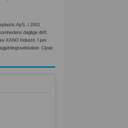
splastic ApS. I 2001
somhedens daglige drift.
e XANO Industri. I juni
nsgjutningsselskaber. Cipax