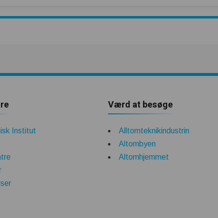
re
Værd at besøge
sk Institut
Alltomteknikindustrin
Altombyen
tre
Altomhjemmet
r
lser