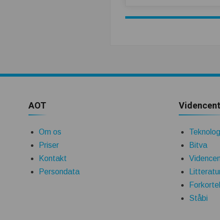
AOT
Videncent
Om os
Teknologi
Priser
Bitva
Kontakt
Videncen
Persondata
Litteratu
Forkorte
Ståbi