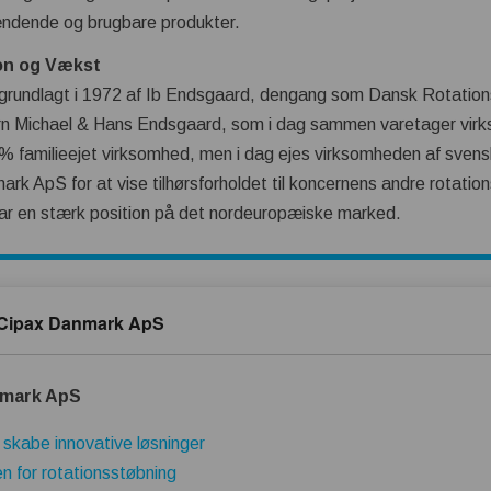
ændende og brugbare produkter.
ion og Vækst
grundlagt i 1972 af Ib Endsgaard, dengang som Dansk Rotation
 børn Michael & Hans Endsgaard, som i dag sammen varetager virk
% familieejet virksomhed, men i dag ejes virksomheden af svensk
 ApS for at vise tilhørsforholdet til koncernens andre rotatio
g har en stærk position på det nordeuropæiske marked.
 Cipax Danmark ApS
nmark ApS
t skabe innovative løsninger
en for rotationsstøbning