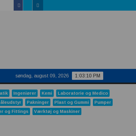
Facebook
Linkedin
Twitter
uktur
søndag, august 09, 2026
1:03:11 PM
atik
Ingeniører
Kemi
Laboratorie og Medico
åleudstyr
Pakninger
Plast og Gummi
Pumper
er og Fittings
Værktøj og Maskiner