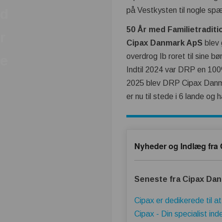
på Vestkysten til nogle sp
d
50 År med Familietradit
r
Cipax Danmark ApS
blev 
overdrog Ib roret til sine
e
Indtil 2024 var DRP en 100
2025 blev DRP Cipax Danmark
er nu til stede i 6 lande o
Nyheder og Indlæg fra
Seneste fra Cipax Da
Cipax er dedikerede til a
Cipax - Din specialist ind