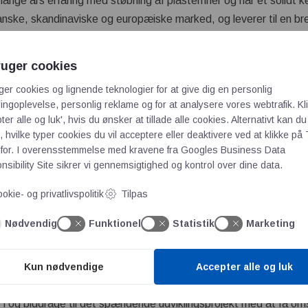
ange års erfaring med støbning af plastemner og har et solidt k
nske, skandinaviske og europæiske marked, og leverer til en bred
le, offentlige og private sektor.
 rotationsstøbning
ruger cookies
ng af alle former inden for plast. Vi løser mange specialopgaver 
ger cookies og lignende teknologier for at give dig en personlig
gn, konstruktion og styrkeberegning.
ngoplevelse, personlig reklame og for at analysere vores webtrafik. Kl
ter alle og luk', hvis du ønsker at tillade alle cookies. Alternativt kan du
af rotationsstøbte plastemner, og har være med fra de første udv
 hvilke typer cookies du vil acceptere eller deaktivere ved at klikke på 
g af store plastemner.
for. I overensstemmelse med kravene fra
Googles Business Data
sibility Site
sikrer vi gennemsigtighed og kontrol over dine data.
tionalt netværk
international sammenslutning af rotationsstøbere kaldet “ARM” A
okie- og privatlivspolitik
Tilpas
ret medlem af lige siden. Vi har på denne måde et meget stort 
Nødvendig
Funktionel
Statistik
Marketing
nke for miljøet
ening med plastik, og derfor genanvender vi alle overskydende de
 låg til beholdere. Alt plastik bliver kværnet så det kan regnere
Kun nødvendige
Accepter alle og luk
ustrien her i Danmark, der har bedt os deltage i Projekt #Plastfr
 i og biddrage til det spændende udviklingsprojekt med at få om