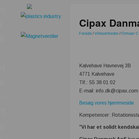
n
Cipax Danm
i
Forside
/
Virksomheder
/
Firmaer C
k
.
Kalvehave Havnevej 3B
d
4771 Kalvehave
k
Tlf.: 55 38 01 02
E-mail: info.dk@cipax.com
–
Besøg vores hjemmeside
T
Kompetencer: Rotationsstøb
e
”Vi har et solidt kendska