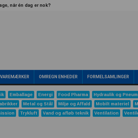
dage, når én dag er nok?
ikkerhed
 Britain
jen frem går gennem værdikæden
ealtid
Transformere er rygraden i fremtidens energiinfrastr
gsværd
ipakke en konkurrencefordel
Rensning af SPILDEVAND
 mening?
/VAREMÆRKER
OMREGN ENHEDER
FORMELSAMLINGER
onale trykreduktionsventiler
ik
Emballage
Energi
Food Pharma
Hydraulik og Pneum
ng
abrikker
Metal og Stål
Miljø og Affald
Mobilt materiel
M
ndustrien
ission
Trykluft
Vand og afløb teknik
Ventilation
Ventil