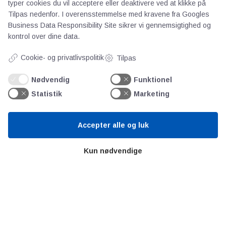
typer cookies du vil acceptere eller deaktivere ved at klikke på
Videncentre
Tilpas nedenfor. I overensstemmelse med kravene fra
Googles
Business Data Responsibility Site
sikrer vi gennemsigtighed og
kontrol over dine data.
Teknologisk Institut
Bitva
Cookie- og privatlivspolitik
Tilpas
Videncentre
Nødvendig
Funktionel
Litteratur
Statistik
Marketing
Forkortelser
Ståbi
Accepter alle og luk
Værd at besøge
Kun nødvendige
Alltomteknikindustrin
Altombyen
Altomhjemmet