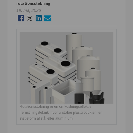
rotationsstøbning
19. maj 2026
Rotationsstøbning er en omkostningseffektiv
fremstillingsteknik, hvor vi støber plastprodukter i en
støbeform af stål eller aluminium.