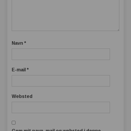
Navn
*
E-mail
*
Websted
Gem mit navn, mail og websted i denne