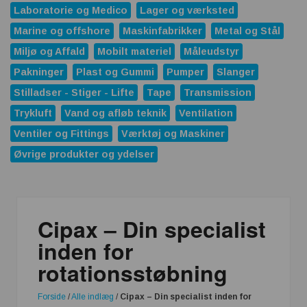
Laboratorie og Medico
Lager og værksted
Marine og offshore
Maskinfabrikker
Metal og Stål
Miljø og Affald
Mobilt materiel
Måleudstyr
Pakninger
Plast og Gummi
Pumper
Slanger
Stilladser - Stiger - Lifte
Tape
Transmission
Trykluft
Vand og afløb teknik
Ventilation
Ventiler og Fittings
Værktøj og Maskiner
Øvrige produkter og ydelser
Cipax – Din specialist
inden for
rotationsstøbning
Forside
/
Alle indlæg
/
Cipax – Din specialist inden for