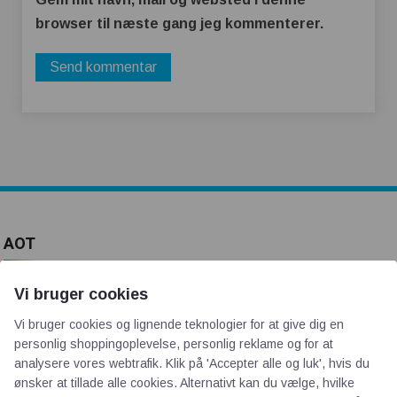
browser til næste gang jeg kommenterer.
AOT
Om os
Vi bruger cookies
Priser
Vi bruger cookies og lignende teknologier for at give dig en
Kontakt
personlig shoppingoplevelse, personlig reklame og for at
Persondata
analysere vores webtrafik. Klik på 'Accepter alle og luk', hvis du
ønsker at tillade alle cookies. Alternativt kan du vælge, hvilke