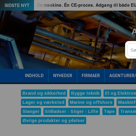
Spring
G3 – En maskine. Én CE-proces. Adgang til både EU og Gre
SIDSTE NYT
til
indhold
A
Sø
INDHOLD
NYHEDER
FIRMAER
AGENTURER
Brand og sikkerhed
Bygge teknik
El og Elektron
Lager og værksted
Marine og offshore
Maskinf
Slanger
Stilladser - Stiger - Lifte
Tape
Transm
Øvrige produkter og ydelser