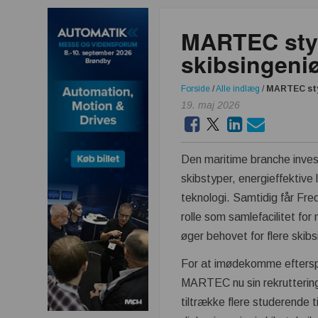
MARTEC styr
skibsingeni
Forside
/
Alle indlæg
/
MARTEC styr
19. maj 2026
Den maritime branche inves
skibstyper, energieffektive
teknologi. Samtidig får Fre
rolle som samlefacilitet for
øger behovet for flere skibs
For at imødekomme efterspø
MARTEC nu sin rekruttering
tiltrække flere studerende 