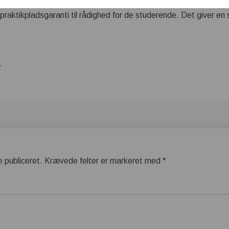
r praktikpladsgaranti til rådighed for de studerende. Det giver en
r
e publiceret.
Krævede felter er markeret med
*