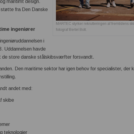
 og maritimt design.
ed støtte fra Den Danske
MARTEC styrker rekrutteringen af fremtidens ski
time ingeniører
fotograf Bertel Bolt.
geniøruddannelsen i
23. Uddannelsen havde
at de store danske stålskibsværfter forsvandt.
 anden. Den maritime sektor har igen behov for specialister, der 
stilling.
landt andet med:
f skibe
r
r
temer
g teknologier