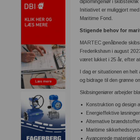
diplomingeniør i skibsteknik
Initiativet er muliggjort m
Maritime Fond.
Stigende behov for mari
MARTEC genåbnede skibsin
Frederikshavn i august 20
været lukket i 25 år, efter 
I dag er situationen en helt
og bidrage til den grønne om
Skibsingeniører arbejder b
Konstruktion og design a
Energieffektive løsninge
Alternative brændstoffe
Maritime sikkerhedssys
Avancerede materialer o