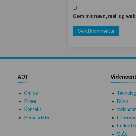
Gem mit navn, mail og web
AOT
Videncent
Om os
Teknologi
Priser
Bitva
Kontakt
Videncen
Persondata
Litteratu
Forkorte
Ståbi