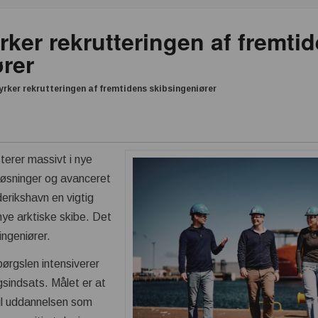
ker rekrutteringen af fremti
ører
ker rekrutteringen af fremtidens skibsingeniører
terer massivt i nye
 løsninger og avanceret
derikshavn en vigtig
 nye arktiske skibe. Det
ingeniører.
rgslen intensiverer
sindsats. Målet er at
til uddannelsen som