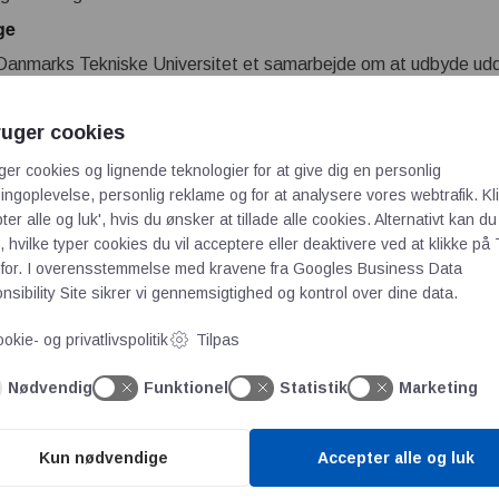
ge
anmarks Tekniske Universitet et samarbejde om at udbyde udd
ruger cookies
or, er uddannelsen stadig relativt ukendt blandt danske unge. De
munikation.
ger cookies og lignende teknologier for at give dig en personlig
ngoplevelse, personlig reklame og for at analysere vores webtrafik. Kl
ritime Fond
ter alle og luk', hvis du ønsker at tillade alle cookies. Alternativt kan du
l bruges til at skabe opmærksomhed omkring uddannelsen via so
 hvilke typer cookies du vil acceptere eller deaktivere ved at klikke på 
for. I overensstemmelse med kravene fra
Googles Business Data
sibility Site
sikrer vi gennemsigtighed og kontrol over dine data.
g- og kommunikationschef hos MARTEC, er målet at sikre fremti
okie- og privatlivspolitik
Tilpas
nske Maritime Fond fremhæver, at synliggørelse af maritime ud
Nødvendig
Funktionel
Statistik
Marketing
udiestart i september
Kun nødvendige
Accepter alle og luk
september 2026, og ansøgningsfristen er den 5. juli.