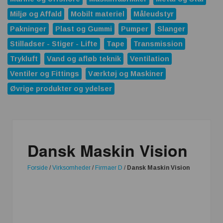
Miljø og Affald
Mobilt materiel
Måleudstyr
Pakninger
Plast og Gummi
Pumper
Slanger
Stilladser - Stiger - Lifte
Tape
Transmission
Trykluft
Vand og afløb teknik
Ventilation
Ventiler og Fittings
Værktøj og Maskiner
Øvrige produkter og ydelser
Dansk Maskin Vision
Forside
/
Virksomheder
/
Firmaer D
/
Dansk Maskin Vision