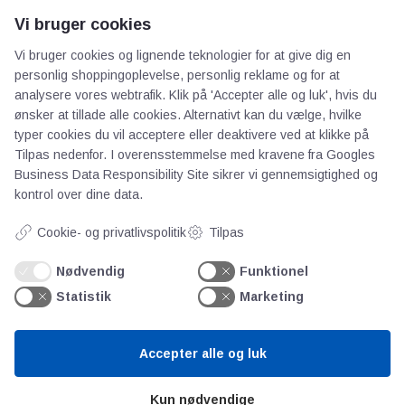
Vi bruger cookies
Om os
Vi bruger cookies og lignende teknologier for at give dig en
Priser
personlig shoppingoplevelse, personlig reklame og for at
Kontakt
analysere vores webtrafik. Klik på 'Accepter alle og luk', hvis du
Persondata
ønsker at tillade alle cookies. Alternativt kan du vælge, hvilke
typer cookies du vil acceptere eller deaktivere ved at klikke på
Tilpas nedenfor. I overensstemmelse med kravene fra
Googles
Videncentre
Business Data Responsibility Site
sikrer vi gennemsigtighed og
kontrol over dine data.
Teknologisk Institut
Cookie- og privatlivspolitik
Tilpas
Bitva
Videncentre
Nødvendig
Funktionel
Litteratur
Statistik
Marketing
Forkortelser
Ståbi
Accepter alle og luk
Værd at besøge
Kun nødvendige