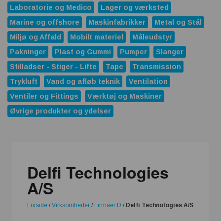
Laboratorie og Medico
Lager og værksted
Marine og offshore
Maskinfabrikker
Metal og Stål
Miljø og Affald
Mobilt materiel
Måleudstyr
Pakninger
Plast og Gummi
Pumper
Slanger
Stilladser - Stiger - Lifte
Tape
Transmission
Trykluft
Vand og afløb teknik
Ventilation
Ventiler og Fittings
Værktøj og Maskiner
Øvrige produkter og ydelser
Delfi Technologies
A/S
Forside
/
Virksomheder
/
Firmaer D
/
Delfi Technologies A/S