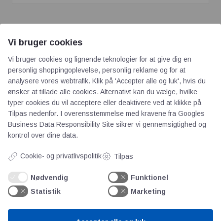
Vi bruger cookies
Vi bruger cookies og lignende teknologier for at give dig en
personlig shoppingoplevelse, personlig reklame og for at
analysere vores webtrafik. Klik på 'Accepter alle og luk', hvis du
AOT
ønsker at tillade alle cookies. Alternativt kan du vælge, hvilke
typer cookies du vil acceptere eller deaktivere ved at klikke på
Tilpas nedenfor. I overensstemmelse med kravene fra
Googles
Om os
Business Data Responsibility Site
sikrer vi gennemsigtighed og
Priser
kontrol over dine data.
Kontakt
Persondata
Cookie- og privatlivspolitik
Tilpas
Nødvendig
Funktionel
Videncentre
Statistik
Marketing
Teknologisk Institut