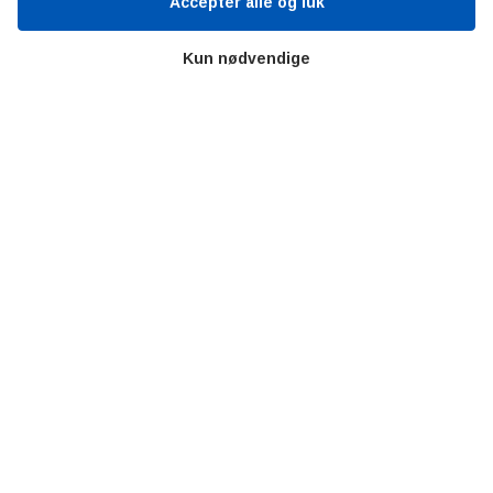
Accepter alle og luk
Bitva
Videncentre
Kun nødvendige
Litteratur
Forkortelser
Ståbi
Værd at besøge
Alltomteknikindustrin
Altombyen
Altomhjemmet
Lidt af hvert…
Omregn enheder – udvalgte måleenheder
Ingeniørens Indkøbsbog