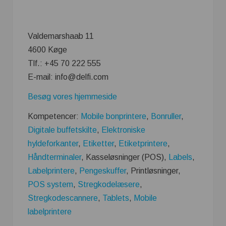
Valdemarshaab 11
4600 Køge
Tlf.: +45 70 222 555
E-mail: info@delfi.com
Besøg vores hjemmeside
Kompetencer:
Mobile bonprintere
,
Bonruller
,
Digitale buffetskilte
,
Elektroniske
hyldeforkanter
,
Etiketter
,
Etiketprintere
,
Håndterminaler
, Kasseløsninger (POS),
Labels
,
Labelprintere
,
Pengeskuffer
, Printløsninger,
POS system
,
Stregkodelæsere
,
Stregkodescannere
,
Tablets
,
Mobile
labelprintere