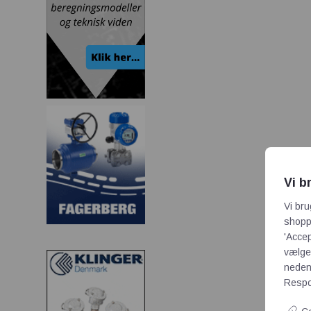
Vi b
Vi bru
shoppi
'Accep
vælge,
neden
Respon