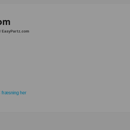
com
/
EasyPartz.com
 fræsning her