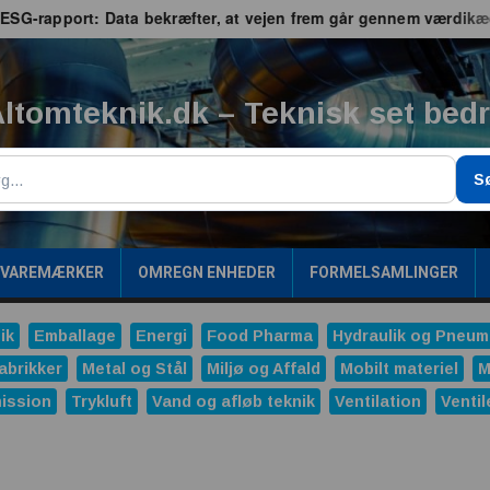
rapport: Data bekræfter, at vejen frem går gennem værdikæden
ltomteknik.dk – Teknisk set bed
g
S
/VAREMÆRKER
OMREGN ENHEDER
FORMELSAMLINGER
ik
Emballage
Energi
Food Pharma
Hydraulik og Pneum
abrikker
Metal og Stål
Miljø og Affald
Mobilt materiel
M
ission
Trykluft
Vand og afløb teknik
Ventilation
Ventil