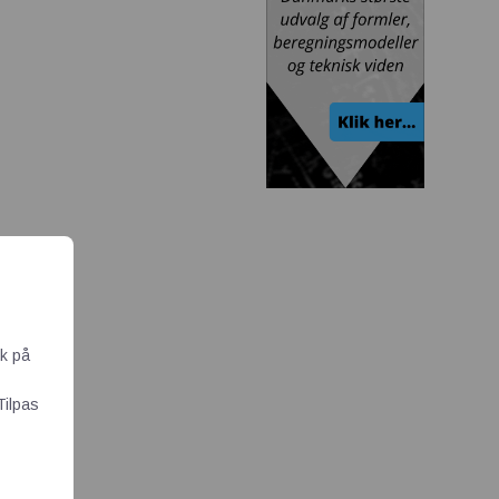
ik på
Tilpas