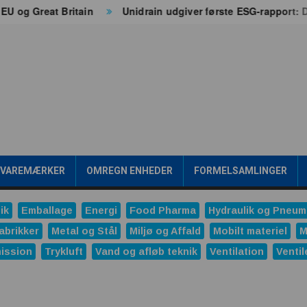
og Great Britain
Unidrain udgiver første ESG-rapport: Da
/VAREMÆRKER
OMREGN ENHEDER
FORMELSAMLINGER
ik
Emballage
Energi
Food Pharma
Hydraulik og Pneum
abrikker
Metal og Stål
Miljø og Affald
Mobilt materiel
M
ission
Trykluft
Vand og afløb teknik
Ventilation
Ventil