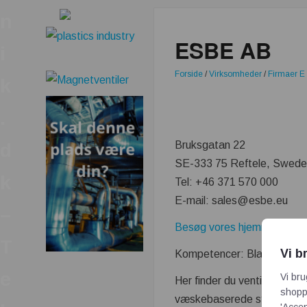
n
ESBE AB
i
Forside
/
Virksomheder
/
Firmaer E
k
.
Bruksgatan 22
d
SE-333 75 Reftele, Swed
k
Tel: +46 371 570 000
E-mail: sales@esbe.eu
–
Besøg vores hjemmeside
T
Vi b
Kompetencer: Blandesløjfer
e
Vi bru
Her finder du ventiler, aktu
shoppi
væskebaserede systemer i 
'Accep