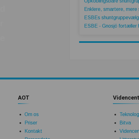
Opkoblingsbare shuntgru
d
Enklere, smartere, mere
ESBEs shuntgruppevælge
r
ESBE - Gnosjö fortæller 
e
AOT
Videncent
Om os
Teknologi
Priser
Bitva
Kontakt
Videncen