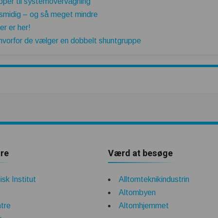
pper til systemovervågning
 smidig – og så meget mindre
r er her!
hvorfor de vælger en dobbelt shuntgruppe
re
Værd at besøge
sk Institut
Alltomteknikindustrin
Altombyen
tre
Altomhjemmet