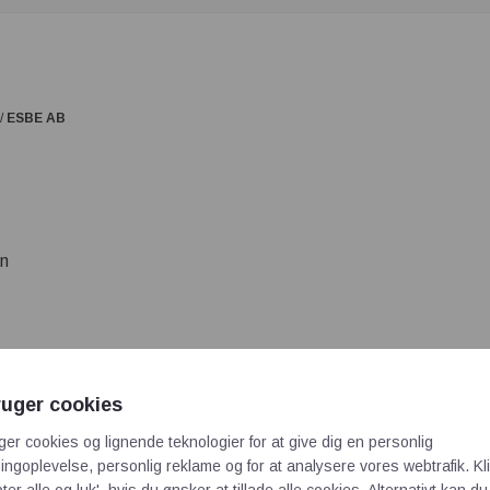
/
ESBE AB
en
ruger cookies
, Blandeventiler, Termostater
ger cookies og lignende teknologier for at give dig en personlig
atorer, styreenheder til aktuatorer, blandesløjfer, ja – masser af p
ngoplevelse, personlig reklame og for at analysere vores webtrafik. Kl
små og store bygninger.
ter alle og luk', hvis du ønsker at tillade alle cookies. Alternativt kan du