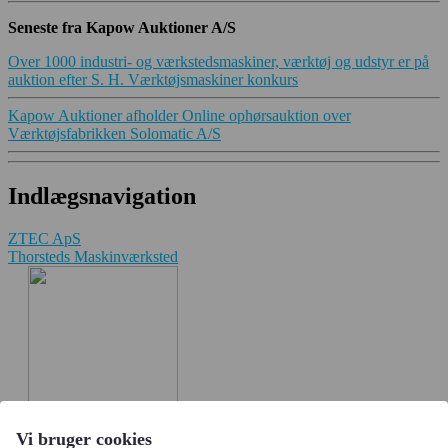
Seneste fra Kapow Auktioner A/S
Over 1000 industri- og værkstedsmaskiner, værktøj og udstyr er på
auktion efter S. H. Værktøjsmaskiner konkurs
Kapow Auktioner afholder Online ophørsauktion over
Værktøjsfabrikken Solomatic A/S
Indlægsnavigation
ZTEC ApS
Thorsteds Maskinværksted
Vi bruger cookies