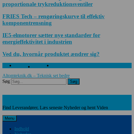
proportionale trykreduktionsventiler
FRIES Tech – rengøringskurve til effektiv
komponentrensning
IE5-elmotorer sætter nye standarder for
energieffektivitet i industrien
Ved du, hvornår produktet ændrer sig?
Facebook
Twitter
Linkedin
Altomteknik.dk – Teknisk set bedre
Søg
Søg
Leverandører, Nyheder og Viden
Find Leverandører, Læs seneste Nyheder og hent Viden
Menu
Indhold