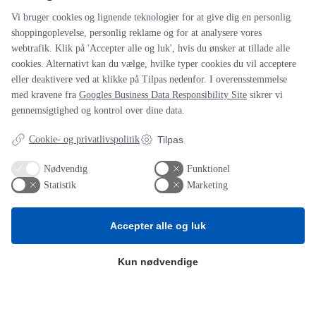
Vi bruger cookies og lignende teknologier for at give dig en personlig
shoppingoplevelse, personlig reklame og for at analysere vores
webtrafik. Klik på 'Accepter alle og luk', hvis du ønsker at tillade alle
cookies. Alternativt kan du vælge, hvilke typer cookies du vil acceptere
eller deaktivere ved at klikke på Tilpas nedenfor. I overensstemmelse
med kravene fra
Googles Business Data Responsibility Site
sikrer vi
gennemsigtighed og kontrol over dine data.
AOT
Cookie- og privatlivspolitik
Tilpas
Om os
Priser
Nødvendig
Funktionel
Kontakt
Persondata
Statistik
Marketing
Videncentre
Accepter alle og luk
Teknologisk Institut
Bitva
Kun nødvendige
Videncentre
Litteratur
Forkortelser
Ståbi