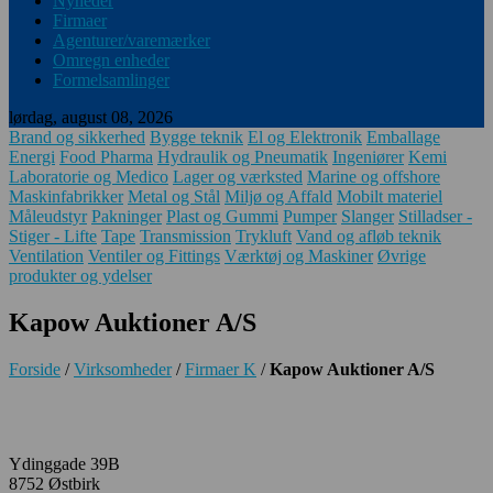
Nyheder
Firmaer
Agenturer/varemærker
Omregn enheder
Formelsamlinger
lørdag, august 08, 2026
Brand og sikkerhed
Bygge teknik
El og Elektronik
Emballage
Energi
Food Pharma
Hydraulik og Pneumatik
Ingeniører
Kemi
Laboratorie og Medico
Lager og værksted
Marine og offshore
Maskinfabrikker
Metal og Stål
Miljø og Affald
Mobilt materiel
Måleudstyr
Pakninger
Plast og Gummi
Pumper
Slanger
Stilladser -
Stiger - Lifte
Tape
Transmission
Trykluft
Vand og afløb teknik
Ventilation
Ventiler og Fittings
Værktøj og Maskiner
Øvrige
produkter og ydelser
Kapow Auktioner A/S
Forside
/
Virksomheder
/
Firmaer K
/
Kapow Auktioner A/S
Ydinggade 39B
8752 Østbirk