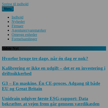
Spring til indhold
Menu
Indhold
Nyheder
Firmaer
Agenturer/varemærker
Omregn enheder
Formelsamlinger
Sidste Nyt
Hvorfor bruge tre dage, når én dag er nok?
Kalibrering er ikke en udgift – det er en investering i
driftssikkerhed
G3 – En maskine. Én CE-proces. Adgang til både
EU og Great Britain
Unidrain udgiver første ESG-rapport: Data
bekræfter, at vejen frem går gennem værdikæden