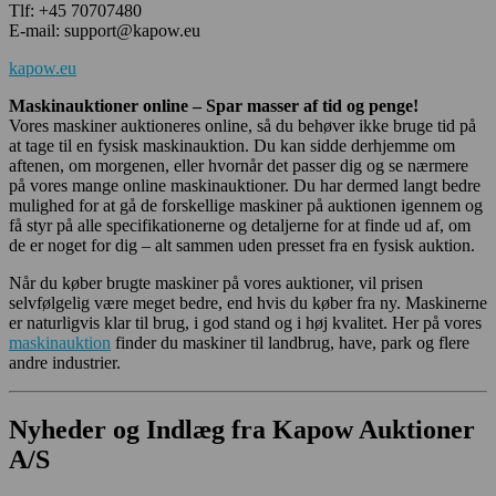
Tlf: +45 70707480
E-mail: support@kapow.eu
kapow.eu
Maskinauktioner online – Spar masser af tid og penge!
Vores maskiner auktioneres online, så du behøver ikke bruge tid på
at tage til en fysisk maskinauktion. Du kan sidde derhjemme om
aftenen, om morgenen, eller hvornår det passer dig og se nærmere
på vores mange online maskinauktioner. Du har dermed langt bedre
mulighed for at gå de forskellige maskiner på auktionen igennem og
få styr på alle specifikationerne og detaljerne for at finde ud af, om
de er noget for dig – alt sammen uden presset fra en fysisk auktion.
Når du køber brugte maskiner på vores auktioner, vil prisen
selvfølgelig være meget bedre, end hvis du køber fra ny. Maskinerne
er naturligvis klar til brug, i god stand og i høj kvalitet. Her på vores
maskinauktion
finder du maskiner til landbrug, have, park og flere
andre industrier.
Nyheder og Indlæg fra Kapow Auktioner
A/S