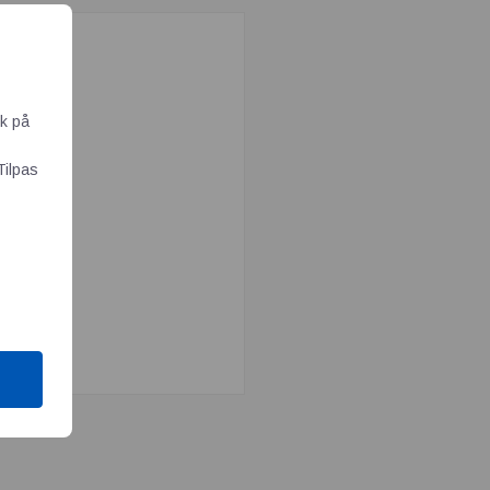
ik på
Tilpas