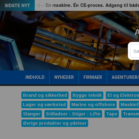
Spring
kkerhed
G3 – En maskine. Én CE-proces. Adgang til både EU
SIDSTE NYT
til
indhold
A
Sø
INDHOLD
NYHEDER
FIRMAER
AGENTURER
Brand og sikkerhed
Bygge teknik
El og Elektron
Lager og værksted
Marine og offshore
Maskinf
Slanger
Stilladser - Stiger - Lifte
Tape
Transm
Øvrige produkter og ydelser