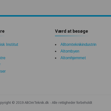
re
Værd at besøge
sk Institut
Alltomteknikindustrin
Altombyen
tre
Altomhjemmet
r
lser
pyright © 2019 AltOmTeknik.dk - Alle rettigheder forbeholdt