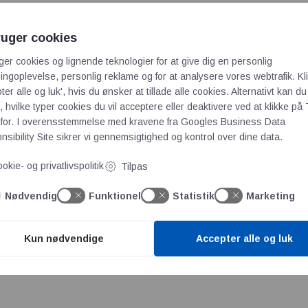
ruger cookies
rk A/S
ger cookies og lignende teknologier for at give dig en personlig
/
LEMO Denmark A/S
ngoplevelse, personlig reklame og for at analysere vores webtrafik. Kl
ter alle og luk', hvis du ønsker at tillade alle cookies. Alternativt kan du
 hvilke typer cookies du vil acceptere eller deaktivere ved at klikke på 
for. I overensstemmelse med kravene fra
Googles Business Data
sibility Site
sikrer vi gennemsigtighed og kontrol over dine data.
okie- og privatlivspolitik
Tilpas
Nødvendig
Funktionel
Statistik
Marketing
ktorer her
Kun nødvendige
Accepter alle og luk