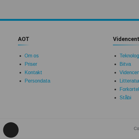
AOT
Videncent
Om os
Teknologi
Priser
Bitva
Kontakt
Videncen
Persondata
Litteratu
Forkorte
Ståbi
Co