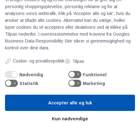
Bitva
personlig shoppingoplevelse, personlig reklame og for at
analysere vores webtrafik. Klik på 'Accepter alle og luk', hvis du
Videncentre
ønsker at tillade alle cookies. Alternativt kan du vælge, hvilke
Litteratur
typer cookies du vil acceptere eller deaktivere ved at klikke på
Forkortelser
Tilpas nedenfor. I overensstemmelse med kravene fra
Googles
Ståbi
Business Data Responsibility Site
sikrer vi gennemsigtighed og
kontrol over dine data.
Værd at besøge
Cookie- og privatlivspolitik
Tilpas
Nødvendig
Funktionel
Alltomteknikindustrin
Statistik
Marketing
Altombyen
Altomhjemmet
Accepter alle og luk
Lidt af hvert…
Kun nødvendige
Omregn enheder – udvalgte måleenheder
Ingeniørens Indkøbsbog