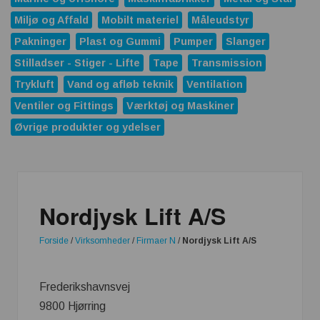
Miljø og Affald
Mobilt materiel
Måleudstyr
Pakninger
Plast og Gummi
Pumper
Slanger
Stilladser - Stiger - Lifte
Tape
Transmission
Trykluft
Vand og afløb teknik
Ventilation
Ventiler og Fittings
Værktøj og Maskiner
Øvrige produkter og ydelser
Nordjysk Lift A/S
Forside
/
Virksomheder
/
Firmaer N
/
Nordjysk Lift A/S
Frederikshavnsvej
9800 Hjørring