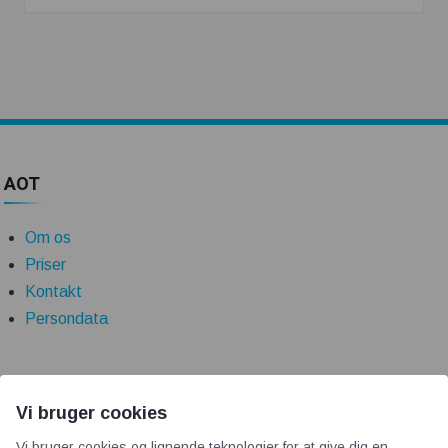
AOT
Om os
Priser
Kontakt
Persondata
Videncentre
Vi bruger cookies
Teknologisk Institut
Vi bruger cookies og lignende teknologier for at give dig en