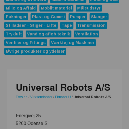
Miljø og Affald
Mobilt materiel
Måleudstyr
Pakninger
Plast og Gummi
Pumper
Slanger
Stilladser - Stiger - Lifte
Tape
Transmission
Trykluft
Vand og afløb teknik
Ventilation
Ventiler og Fittings
Værktøj og Maskiner
Øvrige produkter og ydelser
Universal Robots A/S
Forside
/
Virksomheder
/
Firmaer U
/
Universal Robots A/S
Energivej 25
5260 Odense S