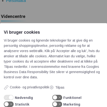
Persondata
Videncentre
Teknologisk Institut
Vi bruger cookies
Bitva
Vi bruger cookies og lignende teknologier for at give dig en
Videncentre
personlig shoppingoplevelse, personlig reklame og for at
Litteratur
analysere vores webtrafik. Klik på 'Accepter alle og luk', hvis du
Forkortelser
ønsker at tillade alle cookies. Alternativt kan du vælge, hvilke
Ståbi
typer cookies du vil acceptere eller deaktivere ved at klikke på
Tilpas nedenfor. I overensstemmelse med kravene fra
Googles
Business Data Responsibility Site
sikrer vi gennemsigtighed og
Værd at besøge
kontrol over dine data.
Cookie- og privatlivspolitik
Tilpas
Alltomteknikindustrin
Altombyen
Nødvendig
Funktionel
Altomhjemmet
Statistik
Marketing