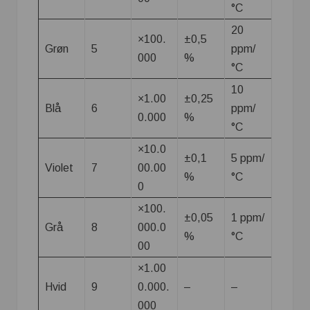
°C
20
×100.
±0,5
Grøn
5
ppm/
000
%
°C
10
×1.00
±0,25
Blå
6
ppm/
0.000
%
°C
×10.0
±0,1
5 ppm/
Violet
7
00.00
%
°C
0
×100.
±0,05
1 ppm/
Grå
8
000.0
%
°C
00
×1.00
Hvid
9
0.000.
–
–
000