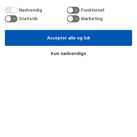
Nødvendig
Funktionel
AOT
Statistik
Marketing
Om os
Accepter alle og luk
Priser
Kontakt
Kun nødvendige
Persondata
Videncentre
Teknologisk Institut
Bitva
Videncentre
Litteratur
Forkortelser
Ståbi