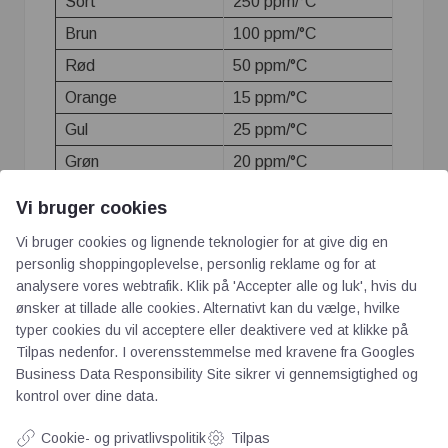
Sort
250 ppm/°C
Brun
100 ppm/°C
Rød
50 ppm/°C
Orange
15 ppm/°C
Gul
25 ppm/°C
Grøn
20 ppm/°C
Blå
10 ppm/°C
Vi bruger cookies
Violet
5 ppm/°C
Vi bruger cookies og lignende teknologier for at give dig en
Grå
1 ppm/°C
personlig shoppingoplevelse, personlig reklame og for at
analysere vores webtrafik. Klik på 'Accepter alle og luk', hvis du
ønsker at tillade alle cookies. Alternativt kan du vælge, hvilke
typer cookies du vil acceptere eller deaktivere ved at klikke på
Tilpas nedenfor. I overensstemmelse med kravene fra
Googles
Business Data Responsibility Site
sikrer vi gennemsigtighed og
kontrol over dine data.
Cookie- og privatlivspolitik
Tilpas