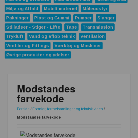
Miljø og Affald
Mobilt materiel
Måleudstyr
Pakninger
Plast og Gummi
Pumper
Slanger
Stilladser - Stiger - Lifte
Tape
Transmission
Trykluft
Vand og afløb teknik
Ventilation
Ventiler og Fittings
Værktøj og Maskiner
Øvrige produkter og ydelser
Modstandes
farvekode
Forside
/
Formler, formelsamlinger og teknisk viden
/
Modstandes farvekode