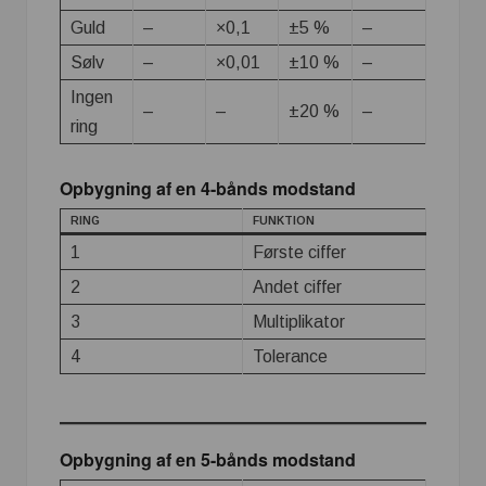
Guld
–
×0,1
±5 %
–
Sølv
–
×0,01
±10 %
–
Ingen
–
–
±20 %
–
ring
Opbygning af en 4-bånds modstand
RING
FUNKTION
1
Første ciffer
2
Andet ciffer
3
Multiplikator
4
Tolerance
Opbygning af en 5-bånds modstand