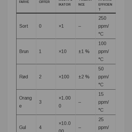
FARVE
CIFFER
IKATOR
NCE
EFFICIEN
T
250
Sort
0
×1
–
ppm/
°C
100
Brun
1
×10
±1 %
ppm/
°C
50
Rød
2
×100
±2 %
ppm/
°C
15
Orang
×1.00
3
–
ppm/
e
0
°C
25
×10.0
Gul
4
–
ppm/
00