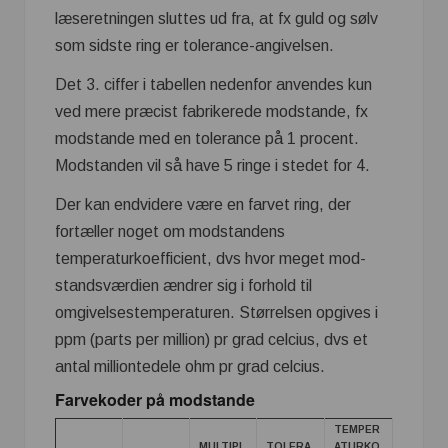
læseretningen sluttes ud fra, at fx guld og sølv
som sidste ring er tolerance-angivelsen.
Det 3. ciffer i tabellen nedenfor anvendes kun
ved mere præcist fabrikerede modstande, fx
modstande med en tole­rance på 1 procent.
Modstanden vil så have 5 ringe i stedet for 4.
Der kan endvidere være en farvet ring, der
fortæller noget om modstandens
temperaturkoefficient, dvs hvor meget mod­
standsværdien ændrer sig i forhold til
omgivelsestemperaturen. Størrelsen opgives i
ppm (parts per million) pr grad celcius, dvs et
antal milliontedele ohm pr grad celcius.
Farvekoder på modstande
TEMPER
MULTIPL
TOLERA
ATURKO