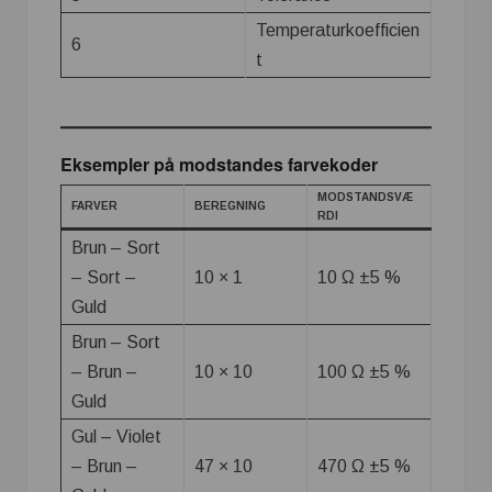
Temperaturkoefficien
6
t
Eksempler på modstandes farvekoder
MODSTANDSVÆ
FARVER
BEREGNING
RDI
Brun – Sort
– Sort –
10 × 1
10 Ω ±5 %
Guld
Brun – Sort
– Brun –
10 × 10
100 Ω ±5 %
Guld
Gul – Violet
– Brun –
47 × 10
470 Ω ±5 %