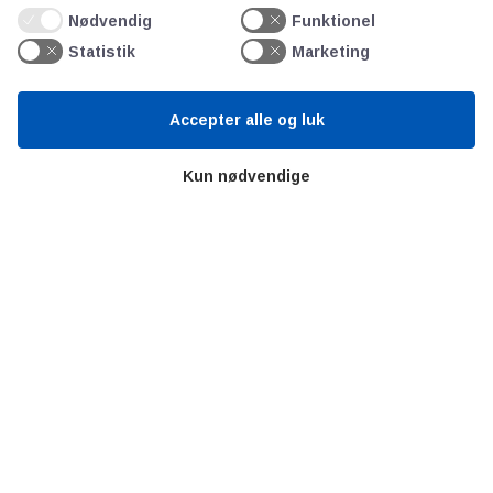
Litteratur
Nødvendig
Funktionel
Forkortelser
Statistik
Marketing
Ståbi
Accepter alle og luk
Værd at besøge
Kun nødvendige
Alltomteknikindustrin
Altombyen
Altomhjemmet
Lidt af hvert…
Omregn enheder – udvalgte måleenheder
Ingeniørens Indkøbsbog
Erhvervsvittigheder
Sjove video-klip fra arbejdet