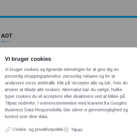
AOT
Om os
Vi bruger cookies
Priser
Kontakt
Vi bruger cookies og lignende teknologier for at give dig en
personlig shoppingoplevelse, personlig reklame og for at
Persondata
analysere vores webtrafik. Klik på 'Accepter alle og luk', hvis du
ønsker at tillade alle cookies. Alternativt kan du vælge, hvilke
Videncentre
typer cookies du vil acceptere eller deaktivere ved at klikke på
Tilpas nedenfor. I overensstemmelse med kravene fra
Googles
Business Data Responsibility Site
sikrer vi gennemsigtighed og
Teknologisk Institut
kontrol over dine data.
Bitva
Cookie- og privatlivspolitik
Tilpas
Videncentre