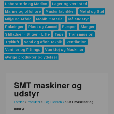
Laboratorie og Medico
Lager og værksted
Marine og offshore
Maskinfabrikker
Metal og Stål
Miljø og Affald
Mobilt materiel
Måleudstyr
Pakninger
Plast og Gummi
Pumper
Slanger
Stilladser - Stiger - Lifte
Tape
Transmission
Trykluft
Vand og afløb teknik
Ventilation
Ventiler og Fittings
Værktøj og Maskiner
Øvrige produkter og ydelser
SMT maskiner og
udstyr
Forside
/
Produkter
/
El og Elektronik
/
SMT maskiner og
udstyr