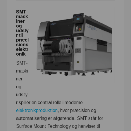
SMT
mask
iner
og
udsty
r til
præci
sions
elektr
onik
SMT-
maski
ner
og
udsty
r spiller en central rolle i moderne
elektronikproduktion
, hvor præcision og
automatisering er afgørende. SMT står for
Surface Mount Technology og henviser til