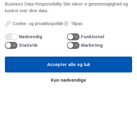
Business Data Responsibility Site
sikrer vi gennemsigtighed og
Om os
kontrol over dine data.
Priser
Kontakt
Cookie- og privatlivspolitik
Tilpas
Persondata
Nødvendig
Funktionel
Statistik
Marketing
Videncentre
Accepter alle og luk
Teknologisk Institut
Bitva
Kun nødvendige
Videncentre
Litteratur
Forkortelser
Ståbi
Værd at besøge