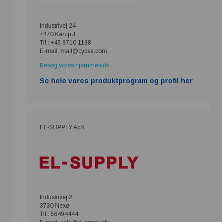
Industrivej 24
7470 Karup J
Tlf.: +45 9710 1188
E-mail: mail@cypax.com
Besøg vores hjemmeside
Se hele vores produktprogram og profil her
EL-SUPPLY ApS
Industrivej 2
3730 Nexø
Tlf.: 56494444