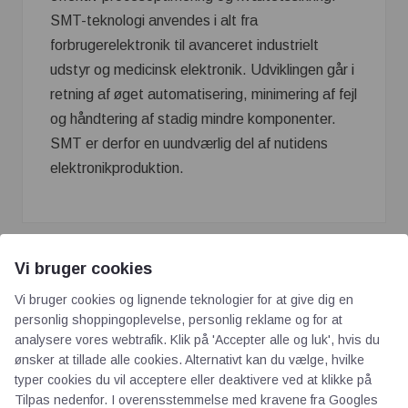
SMT-teknologi anvendes i alt fra
forbrugerelektronik til avanceret industrielt
udstyr og medicinsk elektronik. Udviklingen går i
retning af øget automatisering, minimering af fejl
og håndtering af stadig mindre komponenter.
SMT er derfor en uundværlig del af nutidens
elektronikproduktion.
Vi bruger cookies
Vi bruger cookies og lignende teknologier for at give dig en
personlig shoppingoplevelse, personlig reklame og for at
analysere vores webtrafik. Klik på 'Accepter alle og luk', hvis du
ønsker at tillade alle cookies. Alternativt kan du vælge, hvilke
AOT
typer cookies du vil acceptere eller deaktivere ved at klikke på
Tilpas nedenfor. I overensstemmelse med kravene fra
Googles