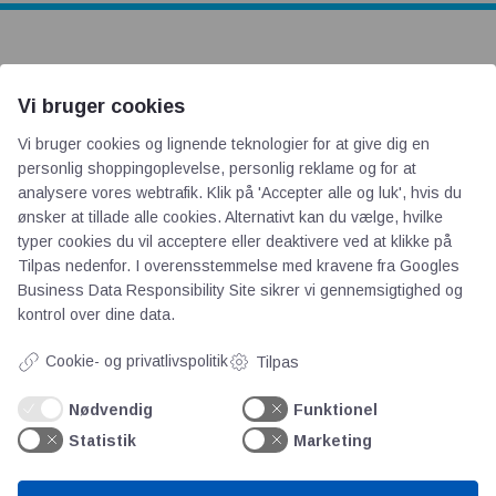
AOT
Vi bruger cookies
Om os
Vi bruger cookies og lignende teknologier for at give dig en
Priser
personlig shoppingoplevelse, personlig reklame og for at
analysere vores webtrafik. Klik på 'Accepter alle og luk', hvis du
Kontakt
ønsker at tillade alle cookies. Alternativt kan du vælge, hvilke
Persondata
typer cookies du vil acceptere eller deaktivere ved at klikke på
Tilpas nedenfor. I overensstemmelse med kravene fra
Googles
Business Data Responsibility Site
sikrer vi gennemsigtighed og
Videncentre
kontrol over dine data.
Teknologisk Institut
Cookie- og privatlivspolitik
Tilpas
Bitva
Nødvendig
Funktionel
Videncentre
Statistik
Marketing
Litteratur
Forkortelser