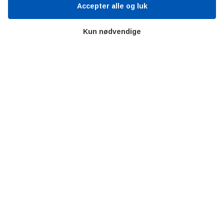
Ståbi
Accepter alle og luk
Kun nødvendige
Værd at besøge
Alltomteknikindustrin
Altombyen
Altomhjemmet
Lidt af hvert…
Omregn enheder – udvalgte måleenheder
Ingeniørens Indkøbsbog
Erhvervsvittigheder
Sjove video-klip fra arbejdet