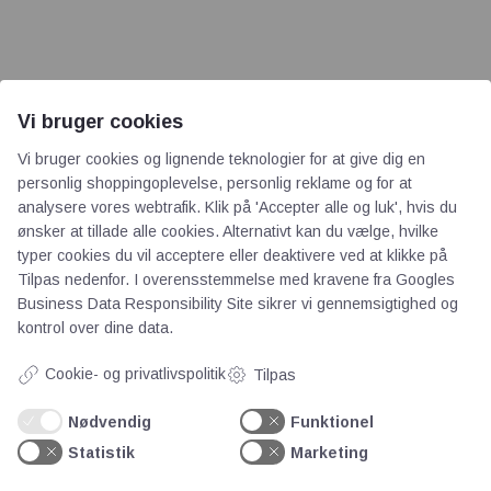
Vi bruger cookies
AOT
Vi bruger cookies og lignende teknologier for at give dig en
personlig shoppingoplevelse, personlig reklame og for at
analysere vores webtrafik. Klik på 'Accepter alle og luk', hvis du
Om os
ønsker at tillade alle cookies. Alternativt kan du vælge, hvilke
Priser
typer cookies du vil acceptere eller deaktivere ved at klikke på
Kontakt
Tilpas nedenfor. I overensstemmelse med kravene fra
Googles
Business Data Responsibility Site
sikrer vi gennemsigtighed og
Persondata
kontrol over dine data.
Cookie- og privatlivspolitik
Tilpas
Videncentre
Nødvendig
Funktionel
Teknologisk Institut
Statistik
Marketing
Bitva