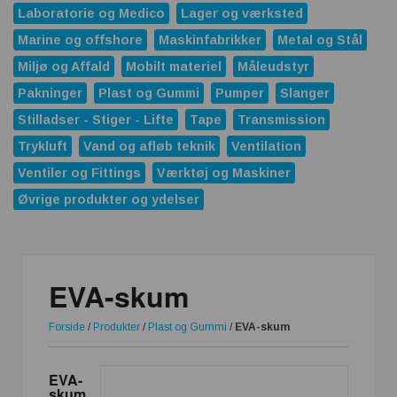
Laboratorie og Medico
Lager og værksted
Marine og offshore
Maskinfabrikker
Metal og Stål
Miljø og Affald
Mobilt materiel
Måleudstyr
Pakninger
Plast og Gummi
Pumper
Slanger
Stilladser - Stiger - Lifte
Tape
Transmission
Trykluft
Vand og afløb teknik
Ventilation
Ventiler og Fittings
Værktøj og Maskiner
Øvrige produkter og ydelser
EVA-skum
Forside
/
Produkter
/
Plast og Gummi
/
EVA-skum
EVA-
skum