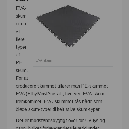
EVA-
skum
er en
af
flere
typer
af
EVA-skum
PE-
skum.
For at
producere skummet tilfører man PE-skummet
EVA (EthylVinylAcetat), hvorved EVA-skum
fremkommer. EVA-skummet fås både som
bløde skum-typer til helt stive skum-typer.
Det er modstandsdygtigt over for UV-lys og
ozon, hvilket forlænger dets levetid under