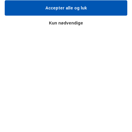
Videncentre
Accepter alle og luk
Litteratur
Forkortelser
Kun nødvendige
Ståbi
Værd at besøge
Alltomteknikindustrin
Altombyen
Altomhjemmet
Lidt af hvert…
Omregn enheder – udvalgte måleenheder
Ingeniørens Indkøbsbog
Erhvervsvittigheder