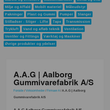
produktion til europæisk forsvarsindustri
Miljø og Affald
Mobilt materiel
Måleudstyr
Teknologisk Institut – Biokul i letklinkerblokke skal reducere
Pakninger
Plast og Gummi
Pumper
Slanger
CO₂-aftrykket i dansk byggeri
Stilladser - Stiger - Lifte
Tape
Transmission
Kidsprint – AzureFilm High Hyper Speed PETG –
Trykluft
Vand og afløb teknik
Ventilation
højhastighedsfilament til professionelle 3D-print
Ventiler og Fittings
Værktøj og Maskiner
Øvrige produkter og ydelser
60 års ekspertise inden for lækagesøgning: Pfeiffer
Vacuum+Fab Solutions markerer en vigtig milepæl
Pumpning af RESIN
5 tips til at indrette dit hjemmekontor
A.A.G | Aalborg
Gummivarefabrik A/S
Forside
/
Virksomheder
/
Firmaer A
/
A.A.G | Aalborg
Gummivarefabrik A/S