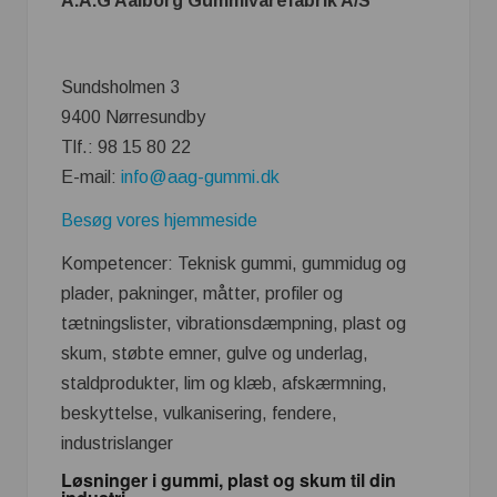
A.A.G Aalborg Gummivarefabrik A/S
Sundsholmen 3
9400 Nørresundby
Tlf.: 98 15 80 22
E-mail:
info@aag-gummi.dk
Besøg vores hjemmeside
Kompetencer: Teknisk gummi, gummidug og
plader, pakninger, måtter, profiler og
tætningslister, vibrationsdæmpning, plast og
skum, støbte emner, gulve og underlag,
staldprodukter, lim og klæb, afskærmning,
beskyttelse, vulkanisering, fendere,
industrislanger
Løsninger i gummi, plast og skum til din