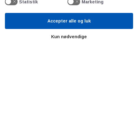
Videncentre
Statistik
Marketing
Teknologisk Institut
Accepter alle og luk
Bitva
Videncentre
Kun nødvendige
Litteratur
Forkortelser
Ståbi
Værd at besøge
Alltomteknikindustrin
Altombyen
Altomhjemmet
Lidt af hvert…