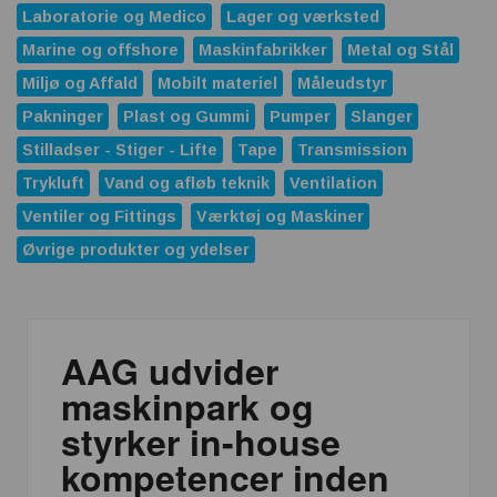
Laboratorie og Medico
Lager og værksted
Marine og offshore
Maskinfabrikker
Metal og Stål
Miljø og Affald
Mobilt materiel
Måleudstyr
Pakninger
Plast og Gummi
Pumper
Slanger
Stilladser - Stiger - Lifte
Tape
Transmission
Trykluft
Vand og afløb teknik
Ventilation
Ventiler og Fittings
Værktøj og Maskiner
Øvrige produkter og ydelser
AAG udvider
maskinpark og
styrker in-house
kompetencer inden