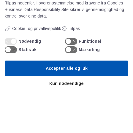
Persondata
Tilpas nedenfor. I overensstemmelse med kravene fra
Googles
Business Data Responsibility Site
sikrer vi gennemsigtighed og
kontrol over dine data.
Videncentre
Cookie- og privatlivspolitik
Tilpas
Teknologisk Institut
Nødvendig
Funktionel
Bitva
Statistik
Marketing
Videncentre
Litteratur
Forkortelser
Accepter alle og luk
Ståbi
Kun nødvendige
Værd at besøge
Alltomteknikindustrin
Altombyen
Altomhjemmet