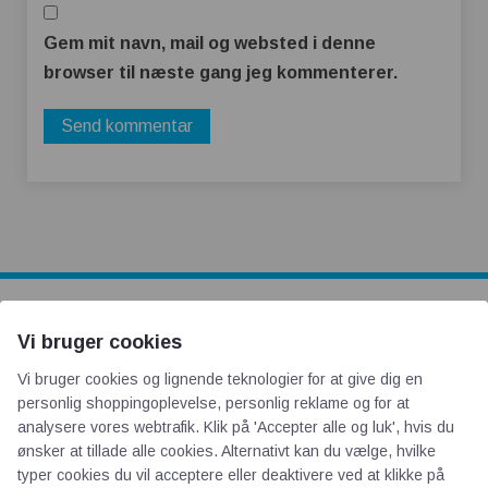
Gem mit navn, mail og websted i denne
browser til næste gang jeg kommenterer.
AOT
Vi bruger cookies
Vi bruger cookies og lignende teknologier for at give dig en
Om os
personlig shoppingoplevelse, personlig reklame og for at
analysere vores webtrafik. Klik på 'Accepter alle og luk', hvis du
Priser
ønsker at tillade alle cookies. Alternativt kan du vælge, hvilke
Kontakt
typer cookies du vil acceptere eller deaktivere ved at klikke på