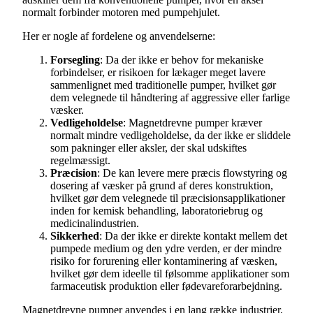
normalt forbinder motoren med pumpehjulet.
Her er nogle af fordelene og anvendelserne:
Forsegling
: Da der ikke er behov for mekaniske
forbindelser, er risikoen for lækager meget lavere
sammenlignet med traditionelle pumper, hvilket gør
dem velegnede til håndtering af aggressive eller farlige
væsker.
Vedligeholdelse
: Magnetdrevne pumper kræver
normalt mindre vedligeholdelse, da der ikke er sliddele
som pakninger eller aksler, der skal udskiftes
regelmæssigt.
Præcision
: De kan levere mere præcis flowstyring og
dosering af væsker på grund af deres konstruktion,
hvilket gør dem velegnede til præcisionsapplikationer
inden for kemisk behandling, laboratoriebrug og
medicinalindustrien.
Sikkerhed
: Da der ikke er direkte kontakt mellem det
pumpede medium og den ydre verden, er der mindre
risiko for forurening eller kontaminering af væsken,
hvilket gør dem ideelle til følsomme applikationer som
farmaceutisk produktion eller fødevareforarbejdning.
Magnetdrevne pumper anvendes i en lang række industrier,