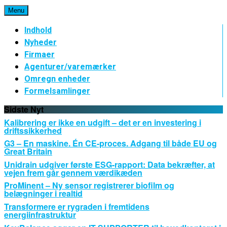
Spring
Menu
til
indhold
Indhold
Nyheder
Firmaer
Agenturer/varemærker
Omregn enheder
Formelsamlinger
Sidste Nyt
Kalibrering er ikke en udgift – det er en investering i
driftssikkerhed
G3 – En maskine. Én CE-proces. Adgang til både EU og
Great Britain
Unidrain udgiver første ESG-rapport: Data bekræfter, at
vejen frem går gennem værdikæden
ProMinent – Ny sensor registrerer biofilm og
belægninger i realtid
Transformere er rygraden i fremtidens
energiinfrastruktur