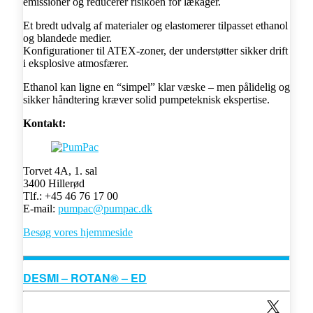
emissioner og reducerer risikoen for lækager.
Et bredt udvalg af materialer og elastomerer tilpasset ethanol
og blandede medier.
Konfigurationer til ATEX-zoner, der understøtter sikker drift
i eksplosive atmosfærer.
Ethanol kan ligne en “simpel” klar væske – men pålidelig og
sikker håndtering kræver solid pumpeteknisk ekspertise.
Kontakt:
Torvet 4A, 1. sal
3400 Hillerød
Tlf.: +45 46 76 17 00
E-mail:
pumpac@pumpac.dk
Besøg vores hjemmeside
DESMI – ROTAN® – ED