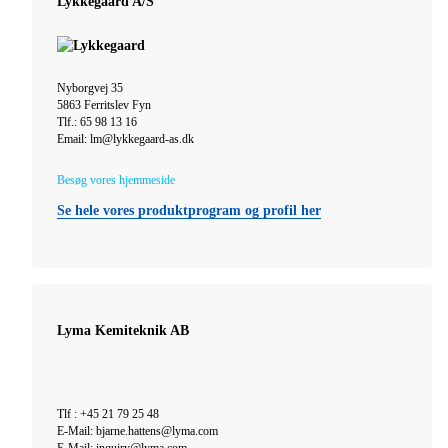
Lykkegaard A/S
Nyborgvej 35
5863 Ferritslev Fyn
Tlf.: 65 98 13 16
Email: lm@lykkegaard-as.dk
Besøg vores hjemmeside
Se hele vores produktprogram og profil her
Lyma Kemiteknik AB
Tlf : +45 21 79 25 48
E-Mail: bjarne.hattens@lyma.com
E-Mail: inquiry@lyma.com