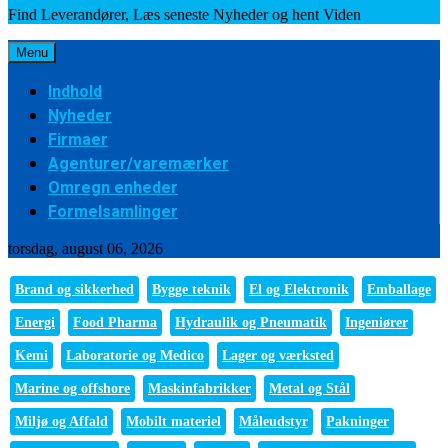
Find Leverandører, Læs seneste Nyheder og hent Viden
Menu
Indhold
Nyheder
Firmaer
Agenturer/varemærker
Omregn enheder
Formelsamlinger
torsdag, august 06, 2026
Brand og sikkerhed
Bygge teknik
El og Elektronik
Emballage
Energi
Food Pharma
Hydraulik og Pneumatik
Ingeniører
Kemi
Laboratorie og Medico
Lager og værksted
Marine og offshore
Maskinfabrikker
Metal og Stål
Miljø og Affald
Mobilt materiel
Måleudstyr
Pakninger