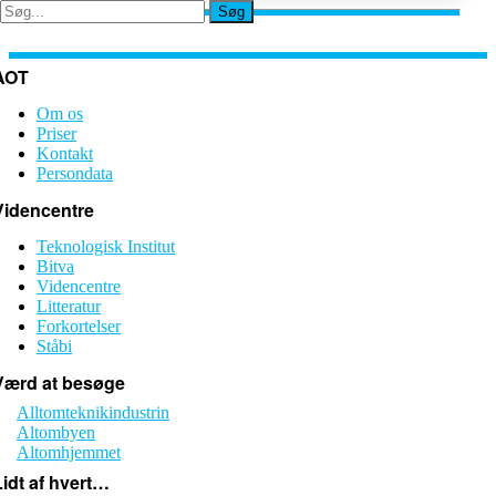
Søg
Søg
AOT
Om os
Priser
Kontakt
Persondata
Videncentre
Teknologisk Institut
Bitva
Videncentre
Litteratur
Forkortelser
Ståbi
Værd at besøge
Alltomteknikindustrin
Altombyen
Altomhjemmet
Lidt af hvert…