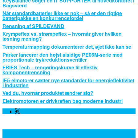
KeyBalance søger en IT SUPPORTER til hovedkontoret i
Bagsværd
Når standardbatterier ikke er nok – så er den rigtige
batteripakke en konkurrencefordel
Rensning af SPILDEVAND
Krympeflex vs. strømpeflex – hvornår giver hvilken
løsning mening?
Temperaturmapping dokumenterer det, øjet ikke kan se
Parker lancerer den højst alsidige PE06M-serie med
proportionale trykreduktionsventiler
FRIES Tech – rengøringskurve til effektiv
komponentrensning
IE5-elmotorer sætter nye standarder for energieffektivitet
i industrien
Ved du, hvornår produktet ændrer sig?
Elektromotoren er drivkraften bag moderne industri
Facebook
Linkedin
Twitter
Leverandører, Nyheder og Viden