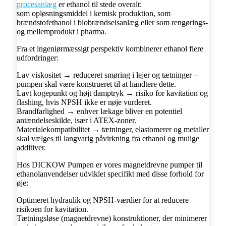
procesanlæg
er ethanol til stede overalt:
som opløsningsmiddel i kemisk produktion, som
brændstofethanol i biobrændselsanlæg eller som rengørings-
og mellemprodukt i pharma.
Fra et ingeniørmæssigt perspektiv kombinerer ethanol flere
udfordringer:
Lav viskositet → reduceret smøring i lejer og tætninger –
pumpen skal være konstrueret til at håndtere dette.
Lavt kogepunkt og højt damptryk → risiko for kavitation og
flashing, hvis NPSH ikke er nøje vurderet.
Brandfarlighed → enhver lækage bliver en potentiel
antændelseskilde, især i ATEX-zoner.
Materialekompatibilitet → tætninger, elastomerer og metaller
skal vælges til langvarig påvirkning fra ethanol og mulige
additiver.
Hos DICKOW Pumpen er vores magnetdrevne pumper til
ethanolanvendelser udviklet specifikt med disse forhold for
øje:
Optimeret hydraulik og NPSH-værdier for at reducere
risikoen for kavitation.
Tætningsløse (magnetdrevne) konstruktioner, der minimerer