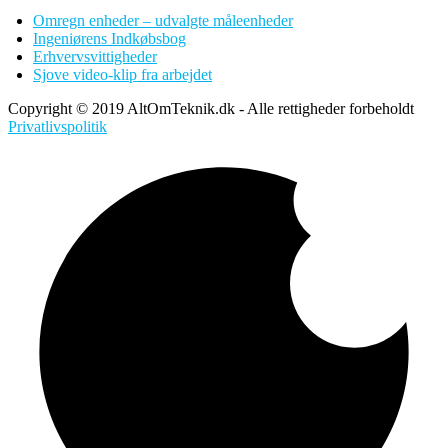
Omregn enheder – udvalgte måleenheder
Ingeniørens Indkøbsbog
Erhvervsvittigheder
Sjove video-klip fra arbejdet
Copyright © 2019 AltOmTeknik.dk - Alle rettigheder forbeholdt
Privatlivspolitik