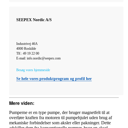
SEEPEX Nordic A/S
Industrivej 46A
4000 Roskilde
Tlf.: 49 19 22 00
E-mail: info.nordic@seepex.com
Besøg vores hjemmeside
Se hele vores produktprogram og profil her
Mere viden:
Pumperne er en type pumpe, der bruger magnetfelt til at
overføre kraften fra motoren til pumpehjulet uden brug af
mekaniske forbindelser som aksler eller pakninger. Dette
adskiller dem fra konventionelle pumper, hvor en aksel