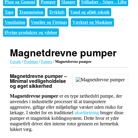
Plast og Gummi
Pumper
Slanger
Stilladser - Stiger - Lifte
Tape
Transmission
Trykluft
Vand og afløb teknik
Ventilation
Ventiler og Fittings
Værktøj og Maskiner
Øvrige produkter og ydelser
Magnetdrevne pumper
Forside
/
Produkter
/
Pumper
/
Magnetdrevne pumper
Magnetdrevne pumper –
Minimal vedligeholdelse
og øget sikkerhed
Magnetdrevne pumper
er en type tæthedsfri pumpe, der
anvendes i industrielle processer til at transportere
aggressive, giftige eller miljøfarlige væsker uden risiko for
lækage. I stedet for en traditionel
akseltætning
bruger disse
pumper et magnetisk koblingssystem. Dette hvor et ydre
magnetfelt driver den interne rotor gennem en hermetisk
lukket væg.