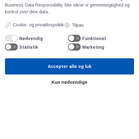
Business Data Responsibility Site
sikrer vi gennemsigtighed og
kontrol over dine data.
Cookie- og privatlivspolitik
Tilpas
Nødvendig
Funktionel
Statistik
Marketing
Accepter alle og luk
Elesa+Ganter LW.A er en smart
vibrationsdæmpendes stillefod m. spindel.
Kun nødvendige
Spindlen gør det muligt at nivellere højden,
så din applikation kommer i vater.
LW.A er oplagt til brug i stationære anlæg
og maskiner som bearbejdningscentre,
presser og i stansemaskiner