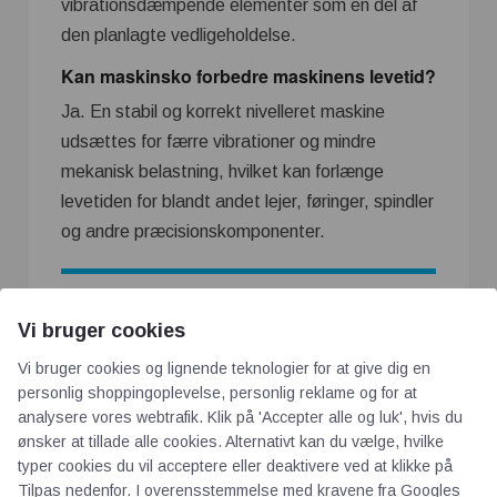
vibrationsdæmpende elementer som en del af
den planlagte vedligeholdelse.
Kan maskinsko forbedre maskinens levetid?
Ja. En stabil og korrekt nivelleret maskine
udsættes for færre vibrationer og mindre
mekanisk belastning, hvilket kan forlænge
levetiden for blandt andet lejer, føringer, spindler
og andre præcisionskomponenter.
Vi bruger cookies
Stilleben med indbygget
vibrationsdæmper!
Vi bruger cookies og lignende teknologier for at give dig en
personlig shoppingoplevelse, personlig reklame og for at
analysere vores webtrafik. Klik på 'Accepter alle og luk', hvis du
ønsker at tillade alle cookies. Alternativt kan du vælge, hvilke
typer cookies du vil acceptere eller deaktivere ved at klikke på
Tilpas nedenfor. I overensstemmelse med kravene fra
Googles