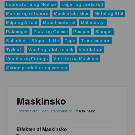
Laboratorie og Medico
Lager og værksted
Marine og offshore
Maskinfabrikker
Metal og Stål
Miljø og Affald
Mobilt materiel
Måleudstyr
Pakninger
Plast og Gummi
Pumper
Slanger
Stilladser - Stiger - Lifte
Tape
Transmission
Trykluft
Vand og afløb teknik
Ventilation
Ventiler og Fittings
Værktøj og Maskiner
Øvrige produkter og ydelser
Maskinsko
Forside
/
Produkter
/
Transmission
/
Maskinsko
Effekten af Maskinsko
–