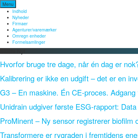
Spring
Menu
til
Indhold
indhold
Nyheder
Firmaer
Agenturer/varemærker
Omregn enheder
Formelsamlinger
Sidste Nyt
Hvorfor bruge tre dage, når én dag er nok
Kalibrering er ikke en udgift – det er en inv
G3 – En maskine. Én CE-proces. Adgang ti
Unidrain udgiver første ESG-rapport: Dat
ProMinent – Ny sensor registrerer biofilm o
Transformere er rygraden i fremtidens ener