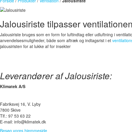
Forside
/
Produkter
/
Ventilation
/
Jalousiriste
Jalousiriste tilpasser ventilationen
Jalousiriste bruges som en form for luftindtag eller udluftning i ventilat
anvendelsesmuligheder, både som aftræk og indtagsrist i et
ventilatio
jalousiristen for at lukke af for insekter
Leverandører af Jalousiriste:
Klimatek A/S
Fabriksvej 16, V. Lyby
7800 Skive
Tlf.: 97 53 63 22
E-mail: info@klimatek.dk
Besøg vores hjemmeside