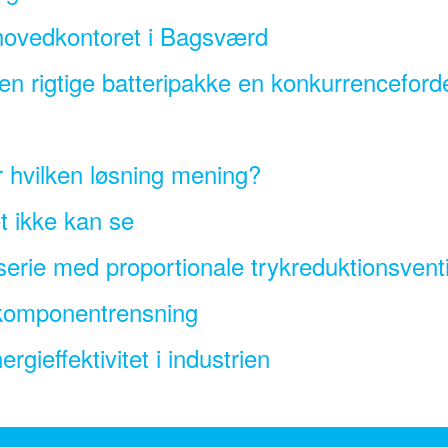
ovedkontoret i Bagsværd
den rigtige batteripakke en konkurrenceford
r hvilken løsning mening?
 ikke kan se
erie med proportionale trykreduktionsventi
v komponentrensning
gieffektivitet i industrien