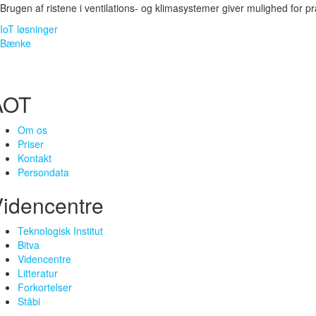
Brugen af ristene i ventilations- og klimasystemer giver mulighed for 
Indlægsnavigation
IoT løsninger
Bænke
AOT
Om os
Priser
Kontakt
Persondata
idencentre
Teknologisk Institut
Bitva
Videncentre
Litteratur
Forkortelser
Ståbi