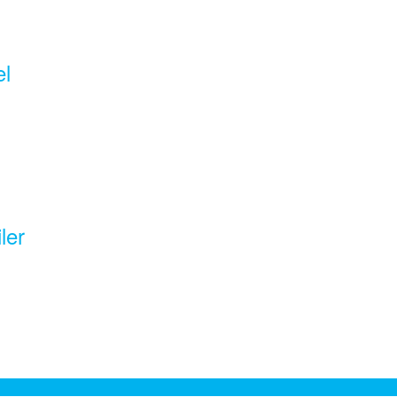
el
ler