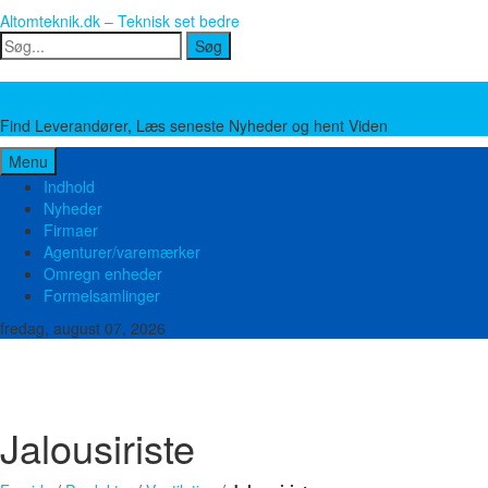
Altomteknik.dk – Teknisk set bedre
Søg
Søg
Leverandører, Nyheder og Viden
Find Leverandører, Læs seneste Nyheder og hent Viden
Menu
Indhold
Nyheder
Firmaer
Agenturer/varemærker
Omregn enheder
Formelsamlinger
fredag, august 07, 2026
Brand og sikkerhed
Bygge teknik
El og Elektronik
Emballage
Energi
Food 
Miljø og Affald
Mobilt materiel
Måleudstyr
Pakninger
Plast og Gummi
Pump
Øvrige produkter og ydelser
Jalousiriste