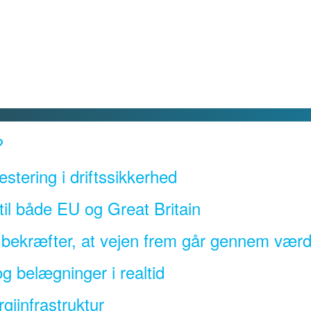
?
estering i driftssikkerhed
l både EU og Great Britain
a bekræfter, at vejen frem går gennem væ
g belægninger i realtid
giinfrastruktur