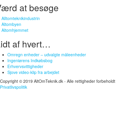
Værd at besøge
Alltomteknikindustrin
Altombyen
Altomhjemmet
idt af hvert…
Omregn enheder – udvalgte måleenheder
Ingeniørens Indkøbsbog
Erhvervsvittigheder
Sjove video-klip fra arbejdet
Copyright © 2019 AltOmTeknik.dk - Alle rettigheder forbeholdt
Privatlivspolitik