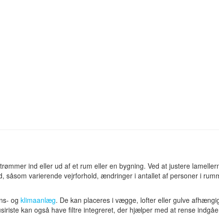
strømmer ind eller ud af et rum eller en bygning. Ved at justere lamelle
old, såsom varierende vejrforhold, ændringer i antallet af personer i ru
ons- og
klimaanlæg
. De kan placeres i vægge, lofter eller gulve afhængi
siriste kan også have filtre integreret, der hjælper med at rense indgåen