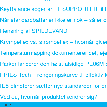
KeyBalance søger en IT SUPPORTER til h
Når standardbatterier ikke er nok – så er 
Rensning af SPILDEVAND
Krympeflex vs. strømpeflex – hvornår give
Temperaturmapping dokumenterer det, øjet
Parker lancerer den højst alsidige PE06M-s
FRIES Tech – rengøringskurve til effekti
IE5-elmotorer sætter nye standarder for ener
Ved du, hvornår produktet ændrer sig?
Facebook
Linkedin
Twitter