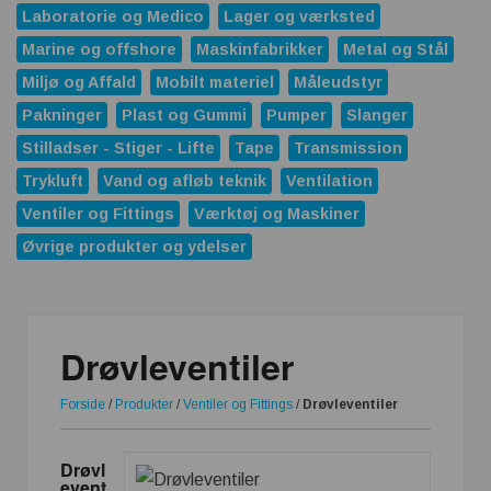
Laboratorie og Medico
Lager og værksted
Marine og offshore
Maskinfabrikker
Metal og Stål
Miljø og Affald
Mobilt materiel
Måleudstyr
Pakninger
Plast og Gummi
Pumper
Slanger
Stilladser - Stiger - Lifte
Tape
Transmission
Trykluft
Vand og afløb teknik
Ventilation
Ventiler og Fittings
Værktøj og Maskiner
Øvrige produkter og ydelser
Drøvleventiler
Forside
/
Produkter
/
Ventiler og Fittings
/
Drøvleventiler
Drøvl
event