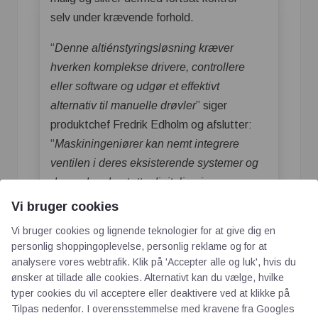
selv under krævende forhold.
“
Denne altiénstyringsløsning kræver
hverken komplekse drivere, controllere
eller software og udgør et effektivt
alternativ til manuelle drøvler
” siger
produktchef Fredrik Edholm og afslutter:
“
Maskiningeniører kan nemt integrere
ventilen i deres eksisterende systemer og
dermed understøtte digitalisering og
automatisering uden behov for
Vi bruger cookies
specialiseret elektrisk ekspertise.
”
Vi bruger cookies og lignende teknologier for at give dig en
personlig shoppingoplevelse, personlig reklame og for at
analysere vores webtrafik. Klik på 'Accepter alle og luk', hvis du
ønsker at tillade alle cookies. Alternativt kan du vælge, hvilke
typer cookies du vil acceptere eller deaktivere ved at klikke på
Tilpas nedenfor. I overensstemmelse med kravene fra
Googles