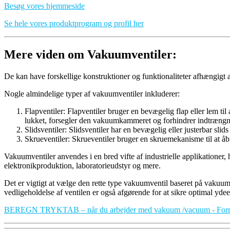
Besøg vores hjemmeside
Se hele vores produktprogram og profil her
Mere viden om Vakuumventiler:
De kan have forskellige konstruktioner og funktionaliteter afhængigt
Nogle almindelige typer af vakuumventiler inkluderer:
Flapventiler: Flapventiler bruger en bevægelig flap eller lem ti
lukket, forsegler den vakuumkammeret og forhindrer indtrængni
Slidsventiler: Slidsventiler har en bevægelig eller justerbar sli
Skrueventiler: Skrueventiler bruger en skruemekanisme til at åbn
Vakuumventiler anvendes i en bred vifte af industrielle applikatio
elektronikproduktion, laboratorieudstyr og mere.
Det er vigtigt at vælge den rette type vakuumventil baseret på vakuum
vedligeholdelse af ventilen er også afgørende for at sikre optimal yde
BEREGN TRYKTAB – når du arbejder med vakuum /vacuum - Formler