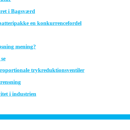
ret i Bagsværd
 batteripakke en konkurrencefordel
løsning mening?
 se
roportionale trykreduktionsventiler
trensning
tet i industrien