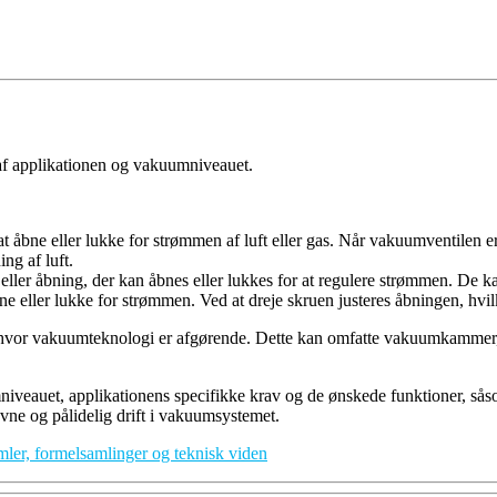
 af applikationen og vakuumniveauet.
l at åbne eller lukke for strømmen af luft eller gas. Når vakuumventilen
ng af luft.
ds eller åbning, der kan åbnes eller lukkes for at regulere strømmen. De k
e eller lukke for strømmen. Ved at dreje skruen justeres åbningen, hvilk
ner, hvor vakuumteknologi er afgørende. Dette kan omfatte vakuumkamm
niveauet, applikationens specifikke krav og de ønskede funktioner, såso
evne og pålidelig drift i vakuumsystemet.
, formelsamlinger og teknisk viden