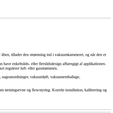
 er åben, tillader den strømning ind i vakuumkammeret, og når den er
an have enkeltslids- eller flerslidsdesign afhængigt af applikationen.
et regulerer luft- eller gasstrømmen.
er, sugeanordninger, vakuumløft, vakuumemballage,
m tætningsevne og flowstyring. Korrekt installation, kalibrering og