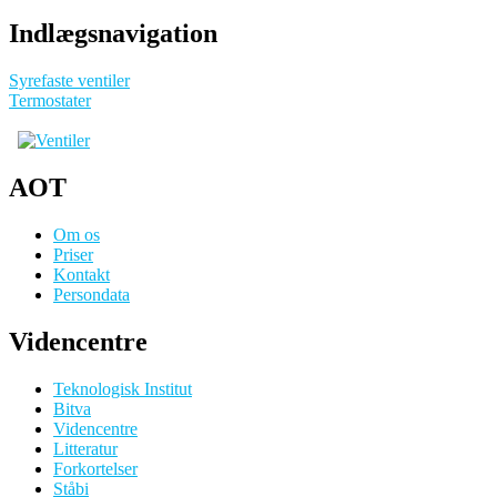
Indlægsnavigation
Syrefaste ventiler
Termostater
AOT
Om os
Priser
Kontakt
Persondata
Videncentre
Teknologisk Institut
Bitva
Videncentre
Litteratur
Forkortelser
Ståbi