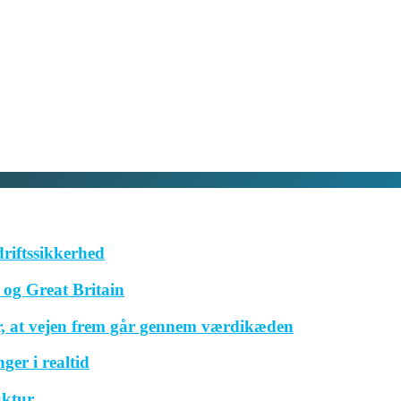
driftssikkerhed
og Great Britain
r, at vejen frem går gennem værdikæden
ger i realtid
uktur