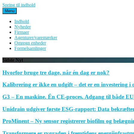
Spring til indhold
Menu
Indhold
Nyheder
Firmaer
Agenturer/varemærker
Omregn enheder
Formelsamlinger
Sidste Nyt
Hvorfor bruge tre dage, når én dag er nok?
Kalibrering er ikke en udgift – det er en investering i 
G3 – En maskine. Én CE-proces. Adgang til både EU 
Unidrain udgiver første ESG-rapport: Data bekræfte
ProMinent – Ny sensor registrerer biofilm og belægnin
Transformere er rygraden i fremtidens energiinfrastr