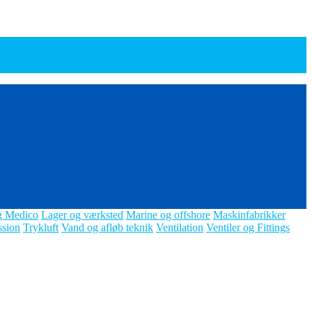
g Medico
Lager og værksted
Marine og offshore
Maskinfabrikker
ssion
Trykluft
Vand og afløb teknik
Ventilation
Ventiler og Fittings