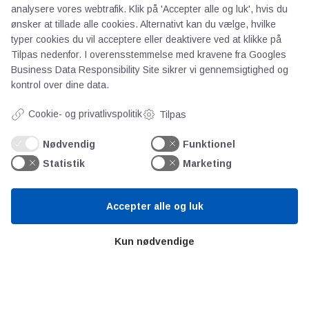
analysere vores webtrafik. Klik på 'Accepter alle og luk', hvis du
Teknologisk Institut
ønsker at tillade alle cookies. Alternativt kan du vælge, hvilke
Bitva
typer cookies du vil acceptere eller deaktivere ved at klikke på
Videncentre
Tilpas nedenfor. I overensstemmelse med kravene fra
Googles
Litteratur
Business Data Responsibility Site
sikrer vi gennemsigtighed og
kontrol over dine data.
Forkortelser
Ståbi
Cookie- og privatlivspolitik
Tilpas
Nødvendig
Funktionel
Værd at besøge
Statistik
Marketing
Alltomteknikindustrin
Altombyen
Accepter alle og luk
Altomhjemmet
Kun nødvendige
Lidt af hvert…
Omregn enheder – udvalgte måleenheder