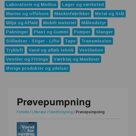
Laboratorie og Medico
Lager og værksted
Marine og offshore
Maskinfabrikker
Metal og Stål
Miljø og Affald
Mobilt materiel
Måleudstyr
Pakninger
Plast og Gummi
Pumper
Slanger
Stilladser - Stiger - Lifte
Tape
Transmission
Trykluft
Vand og afløb teknik
Ventilation
Ventiler og Fittings
Værktøj og Maskiner
Øvrige produkter og ydelser
Prøvepumpning
Forside
/
Litteratur
/
Vandforsyning
/
Prøvepumpning