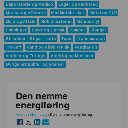
Laboratorie og Medico
Lager og værksted
Marine og offshore
Maskinfabrikker
Metal og Stål
Miljø og Affald
Mobilt materiel
Måleudstyr
Pakninger
Plast og Gummi
Pumper
Slanger
Stilladser - Stiger - Lifte
Tape
Transmission
Trykluft
Vand og afløb teknik
Ventilation
Ventiler og Fittings
Værktøj og Maskiner
Øvrige produkter og ydelser
Den nemme
energiføring
Forside
/
Alle indlæg
/
Den nemme energiføring