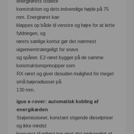
energirørets todelte
konstruktion og dets indvendige højde på 75
mm. Energirøret kan
klappes op både til venstre og højre for at lette
fyldningen, og
rørets særlige kontur gør det nærmest
uigennemtrængeligt for snavs
og spåner. E2-røret bygger på de samme
konstruktionsprincipper som
RX-røret og giver desuden mulighed for meget
små bøjeradiusser på
130 mm.
igus e-rover: automatisk kobling af
energikæden
Støjemissioner, konstant stigende dieselpriser
og ikke mindst
hensynet til miljøet har gjort det nødvendigt at