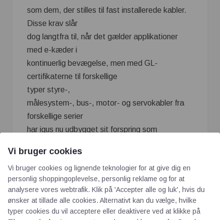
som dem, der stilles til fast installerede kabler.
Disse krav slår
dog langtfra til, når det gælder applikationer
med e-kæder i
kontinuerlig bevægelse, men med GL-
certifikaterne til forskellige
typer styre-,
målesystem-, bus-, motor- og servokabler fra
forskellige serier
har igus nu udbygget sit forspring som
producent af e-kæde kabler
Vi bruger cookies
med de fleste godkendelser og certifikater
Vi bruger cookies og lignende teknologier for at give dig en
LÆS også: Start-værktøjssæt kan fås hos
personlig shoppingoplevelse, personlig reklame og for at
Sandvik Coromant
analysere vores webtrafik. Klik på 'Accepter alle og luk', hvis du
Den nemme energiføring's Firmaprofil
ønsker at tillade alle cookies. Alternativt kan du vælge, hvilke
typer cookies du vil acceptere eller deaktivere ved at klikke på