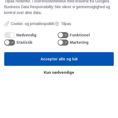
Tilpas nedenfor. I overensstemmelse med kravene fra
Googles
Business Data Responsibility Site
sikrer vi gennemsigtighed og
kontrol over dine data.
Cookie- og privatlivspolitik
Tilpas
Nødvendig
Funktionel
AOT
Statistik
Marketing
Om os
Accepter alle og luk
Priser
Kontakt
Kun nødvendige
Persondata
Videncentre
Teknologisk Institut
Bitva