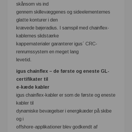
skånsom vis ind
gennem skillevæggenes og sideelementernes
glatte konturer i den
krævede bøjeradius. I samspil med chainflex-
kablernes slidstærke
kappematerialer garanterer igus´ CRC-
renrumssystem en meget lang
levetid.
igus chainflex – de første og eneste GL-
certifikater til
e-kæde kabler
igus chainflex-kabler er som de første og eneste
kabler til
dynamiske bevægelser i energikæder på skibe
og i
offshore-applikationer blev godkendt af