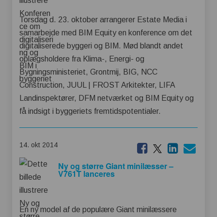
Torsdag d. 23. oktober arrangerer Estate Media i
samarbejde med BIM Equity en konference om det
digitaliserede byggeri og BIM. Mød blandt andet
oplægsholdere fra Klima-, Energi- og
Bygningsministeriet, Grontmij, BIG, NCC
Construction, JUUL | FROST Arkitekter, LIFA
Landinspektører, DFM netværket og BIM Equity og
få indsigt i byggeriets fremtidspotentialer.
14. okt 2014
Ny og større Giant minilæsser –
V761T lanceres
En ny model af de populære Giant minilæssere