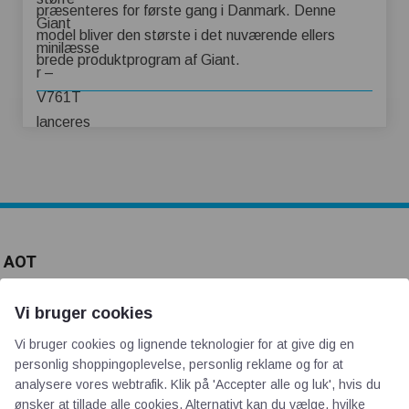
præsenteres for første gang i Danmark. Denne
model bliver den største i det nuværende ellers
brede produktprogram af Giant.
AOT
Om os
Vi bruger cookies
Priser
Vi bruger cookies og lignende teknologier for at give dig en
Kontakt
personlig shoppingoplevelse, personlig reklame og for at
analysere vores webtrafik. Klik på 'Accepter alle og luk', hvis du
Persondata
ønsker at tillade alle cookies. Alternativt kan du vælge, hvilke