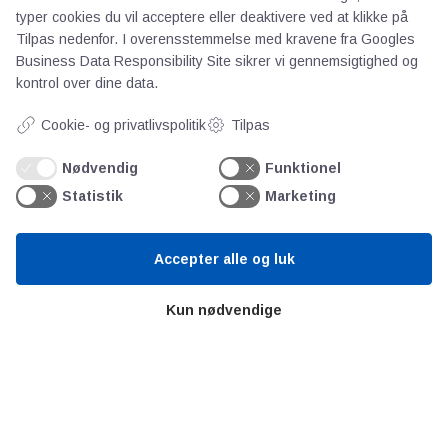
typer cookies du vil acceptere eller deaktivere ved at klikke på
Videncentre
Tilpas nedenfor. I overensstemmelse med kravene fra
Googles
Business Data Responsibility Site
sikrer vi gennemsigtighed og
kontrol over dine data.
Teknologisk Institut
Bitva
Cookie- og privatlivspolitik
Tilpas
Videncentre
Nødvendig
Funktionel
Litteratur
Statistik
Marketing
Forkortelser
Ståbi
Accepter alle og luk
Værd at besøge
Kun nødvendige
Alltomteknikindustrin
Altombyen
Altomhjemmet