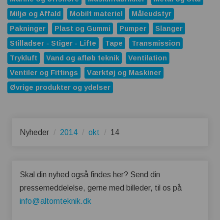
Miljø og Affald
Mobilt materiel
Måleudstyr
Pakninger
Plast og Gummi
Pumper
Slanger
Stilladser - Stiger - Lifte
Tape
Transmission
Trykluft
Vand og afløb teknik
Ventilation
Ventiler og Fittings
Værktøj og Maskiner
Øvrige produkter og ydelser
Nyheder
2014
okt
14
Skal din nyhed også findes her? Send din
pressemeddelelse, gerne med billeder, til os på
info@altomteknik.dk