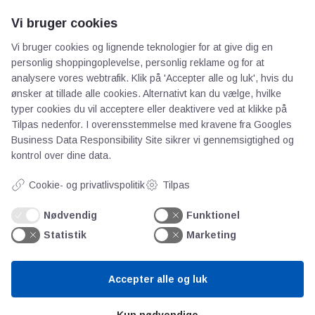
Vi bruger cookies
AOT
Vi bruger cookies og lignende teknologier for at give dig en
personlig shoppingoplevelse, personlig reklame og for at
Om os
analysere vores webtrafik. Klik på 'Accepter alle og luk', hvis du
ønsker at tillade alle cookies. Alternativt kan du vælge, hvilke
Priser
typer cookies du vil acceptere eller deaktivere ved at klikke på
Kontakt
Tilpas nedenfor. I overensstemmelse med kravene fra
Googles
Persondata
Business Data Responsibility Site
sikrer vi gennemsigtighed og
kontrol over dine data.
Videncentre
Cookie- og privatlivspolitik
Tilpas
Nødvendig
Funktionel
Teknologisk Institut
Statistik
Marketing
Bitva
Videncentre
Litteratur
Accepter alle og luk
Forkortelser
Ståbi
Kun nødvendige