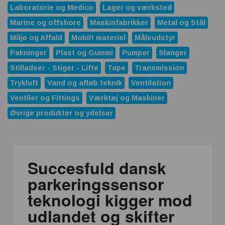
Laboratorie og Medico
Lager og værksted
Marine og offshore
Maskinfabrikker
Metal og Stål
Miljø og Affald
Mobilt materiel
Måleudstyr
Pakninger
Plast og Gummi
Pumper
Slanger
Stilladser - Stiger - Lifte
Tape
Transmission
Trykluft
Vand og afløb teknik
Ventilation
Ventiler og Fittings
Værktøj og Maskiner
Øvrige produkter og ydelser
Succesfuld dansk
parkeringssensor
teknologi kigger mod
udlandet og skifter