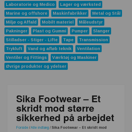
Laboratorie og Medico
Lager og værksted
Marine og offshore
Maskinfabrikker
Metal og Stål
Miljø og Affald
Mobilt materiel
Måleudstyr
Pakninger
Plast og Gummi
Pumper
Slanger
Stilladser - Stiger - Lifte
Tape
Transmission
Trykluft
Vand og afløb teknik
Ventilation
Ventiler og Fittings
Værktøj og Maskiner
Øvrige produkter og ydelser
Sika Footwear – Et
skridt mod større
sikkerhed på arbejdet
Forside
/
Alle indlæg
/
Sika Footwear – Et skridt mod