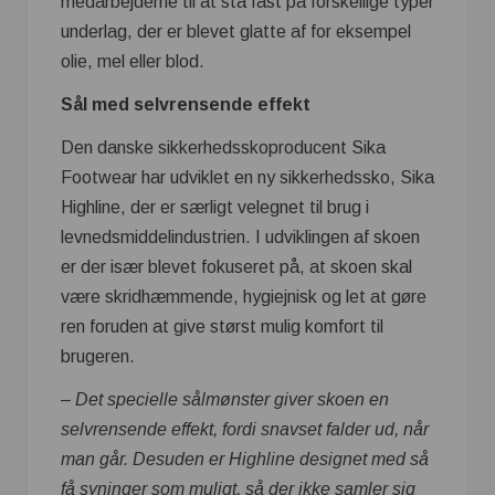
medarbejderne til at stå fast på forskellige typer
underlag, der er blevet glatte af for eksempel
olie, mel eller blod.
Sål med selvrensende effekt
Den danske sikkerhedsskoproducent Sika
Footwear har udviklet en ny sikkerhedssko, Sika
Highline, der er særligt velegnet til brug i
levnedsmiddelindustrien. I udviklingen af skoen
er der især blevet fokuseret på, at skoen skal
være skridhæmmende, hygiejnisk og let at gøre
ren foruden at give størst mulig komfort til
brugeren.
– Det specielle sålmønster giver skoen en
selvrensende effekt, fordi snavset falder ud, når
man går. Desuden er Highline designet med så
få syninger som muligt, så der ikke samler sig