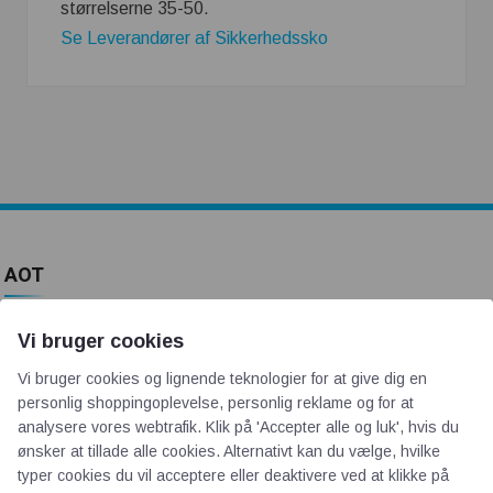
størrelserne 35-50.
Se Leverandører af Sikkerhedssko
AOT
Om os
Vi bruger cookies
Priser
Vi bruger cookies og lignende teknologier for at give dig en
Kontakt
personlig shoppingoplevelse, personlig reklame og for at
Persondata
analysere vores webtrafik. Klik på 'Accepter alle og luk', hvis du
ønsker at tillade alle cookies. Alternativt kan du vælge, hvilke
typer cookies du vil acceptere eller deaktivere ved at klikke på