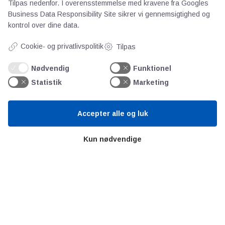
Videncentre
Tilpas nedenfor. I overensstemmelse med kravene fra
Googles
Business Data Responsibility Site
sikrer vi gennemsigtighed og
kontrol over dine data.
Teknologisk Institut
Bitva
Cookie- og privatlivspolitik
Tilpas
Videncentre
Nødvendig
Funktionel
Litteratur
Forkortelser
Statistik
Marketing
Ståbi
Accepter alle og luk
Værd at besøge
Kun nødvendige
Alltomteknikindustrin
Altombyen
Altomhjemmet
Lidt af hvert…